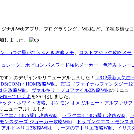
オリジナルWebアプリ、プログラミング、Wikiなど、多種多様
を追加しました。
ン 5つの星がならぶとき攻略メモ
、
ロストマジック攻略メモ
ミュレータ
、
ホビロン パスワード強化メーカー
、
色読みトレー
のページです）のデザインをリニューアルしました！
J-POP最新人気曲
S(COM)・HOM攻略Wiki
、
FF12（ファイナルファンタジー12）
G 攻略Wiki
、
ヴァルキリープロファイル2攻略Wiki
のリニュー
を作っていくよ
をSSL化しました。
ラック・ホワイト攻略
、
ポケモン オメガルビー・アルファサフ
リニューアルしました！
ラクエ7（3DS版）攻略Wiki
、
ドラクエ8（3DS版）攻略Wiki
、
ンスターズ ジョーカー攻略Wiki
、
ドラゴンクエストモンスター
、
アルトネリコ3攻略Wiki
、
リーズのアトリエ攻略Wiki
、
イリス