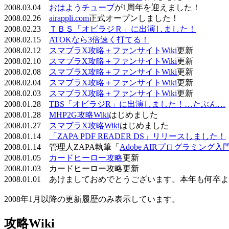
2008.03.04
おはようチューブ
が1周年を迎えました！
2008.02.26
airappli.com
正式オープンしました！
2008.02.23
ＴＢＳ「オビラジＲ」に出演しました！
2008.02.15
ATOKなら3倍速く打てる！
2008.02.12
スマブラX攻略＋ファンサイトWiki
更新
2008.02.10
スマブラX攻略＋ファンサイトWiki
更新
2008.02.08
スマブラX攻略＋ファンサイトWiki
更新
2008.02.04
スマブラX攻略＋ファンサイトWiki
更新
2008.02.03
スマブラX攻略＋ファンサイトWiki
更新
2008.01.28
TBS「オビラジR」に出演しました！…たぶん…
2008.01.28
MHP2G攻略Wiki
はじめました
2008.01.27
スマブラX攻略Wiki
はじめました
2008.01.14
「ZAPA PDF READER DS」リリースしました！
2008.01.14 管理人ZAPA執筆「
Adobe AIRプログラミング入
2008.01.05
カードヒーロー攻略
更新
2008.01.03 カードヒーロー攻略更新
2008.01.01 あけましておめでとうございます。本年も何
2008年1月以降の更新履歴のみ表示しています。
攻略Wiki