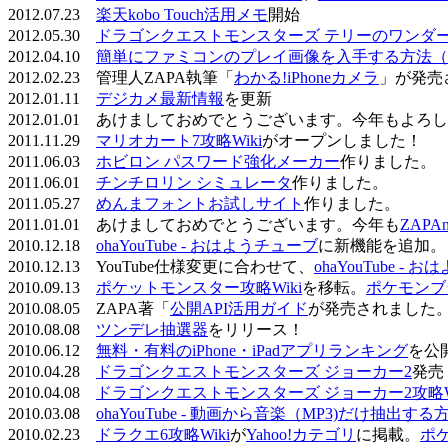
2012.07.23
楽天kobo Touch活用メモ
開始
2012.05.30
ドラゴンクエストモンスターズ テリーのワンダーラ
2012.04.10
簡単にファミコンのプレイ画像を入手する方法（
2012.02.23 管理人ZAPA執筆「
わかる!iPhoneカメラ
」が発売
2012.01.11
デジカメ最新情報
を更新
2012.01.01 あけましておめでとうございます。今年もよ
2011.11.29
マリオカート7攻略Wiki
がオープンしました！
2011.06.03
ホビロン パスワード強化メーカー
作りました。
2011.06.01
チンチロリン シミュレータ
作りました。
2011.05.27
めんまフォントお試しサイト
作りました。
2011.01.01 あけましておめでとうございます。今年も
ZAPA
2010.12.18
ohaYouTube - おはようチューブ
に新機能を追加。
2010.12.13 YouTube仕様変更に合わせて、
ohaYouTube -
2010.09.13
ポケットモンスター攻略Wiki
を移転。
ポケモンブ
2010.08.05 ZAPA著「
公開API活用ガイド
が発売されました
2010.08.08
ツンデレ抽選器
をリリース！
2010.06.12
無料・有料のiPhone・iPadアプリランキング
を公
2010.04.28
ドラゴンクエストモンスターズ ジョーカー2
発売
2010.04.08
ドラゴンクエストモンスターズ ジョーカー2攻略Wi
2010.03.08
ohaYouTube - 動画から音楽（MP3)だけ抽出する
2010.02.23
ドラクエ6攻略Wiki
が
Yahoo!カテゴリ
に掲載。
ポ