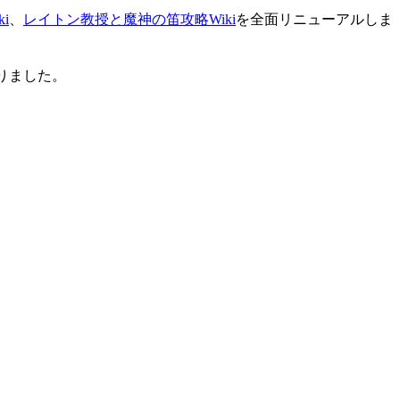
i
、
レイトン教授と魔神の笛攻略Wiki
を全面リニューアルしま
りました。