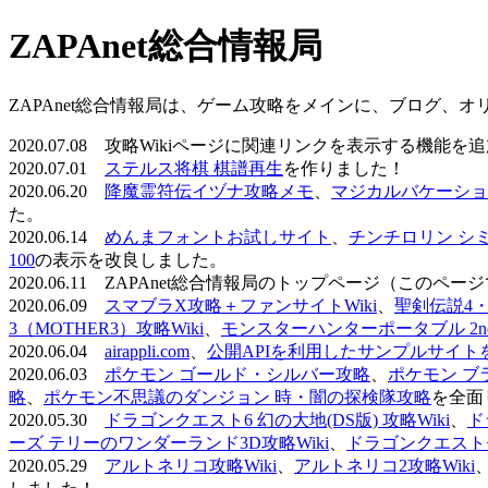
ZAPAnet総合情報局
ZAPAnet総合情報局は、ゲーム攻略をメインに、ブログ、
2020.07.08 攻略Wikiページに関連リンクを表示する機能
2020.07.01
ステルス将棋 棋譜再生
を作りました！
2020.06.20
降魔霊符伝イヅナ攻略メモ
、
マジカルバケーショ
た。
2020.06.14
めんまフォントお試しサイト
、
チンチロリン シ
100
の表示を改良しました。
2020.06.11 ZAPAnet総合情報局のトップページ（こ
2020.06.09
スマブラX攻略＋ファンサイトWiki
、
聖剣伝説4・D
3（MOTHER3）攻略Wiki
、
モンスターハンターポータブル 2nd 
2020.06.04
airappli.com
、
公開APIを利用したサンプルサイト
2020.06.03
ポケモン ゴールド・シルバー攻略
、
ポケモン ブ
略
、
ポケモン不思議のダンジョン 時・闇の探検隊攻略
を全面
2020.05.30
ドラゴンクエスト6 幻の大地(DS版) 攻略Wiki
、
ド
ーズ テリーのワンダーランド3D攻略Wiki
、
ドラゴンクエストモ
2020.05.29
アルトネリコ攻略Wiki
、
アルトネリコ2攻略Wiki