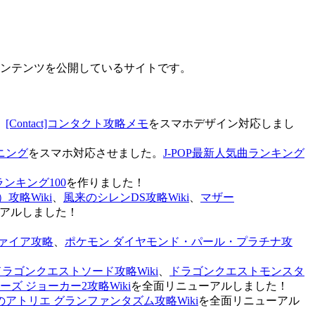
なコンテンツを公開しているサイトです。
、
[Contact]コンタクト攻略メモ
をスマホデザイン対応しまし
ニング
をスマホ対応させました。
J-POP最新人気曲ランキング
ランキング100
を作りました！
攻略Wiki
、
風来のシレンDS攻略Wiki
、
マザー
アルしました！
ァイア攻略
、
ポケモン ダイヤモンド・パール・プラチナ攻
ドラゴンクエストソード攻略Wiki
、
ドラゴンクエストモンスタ
ズ ジョーカー2攻略Wiki
を全面リニューアルしました！
のアトリエ グランファンタズム攻略Wiki
を全面リニューアル