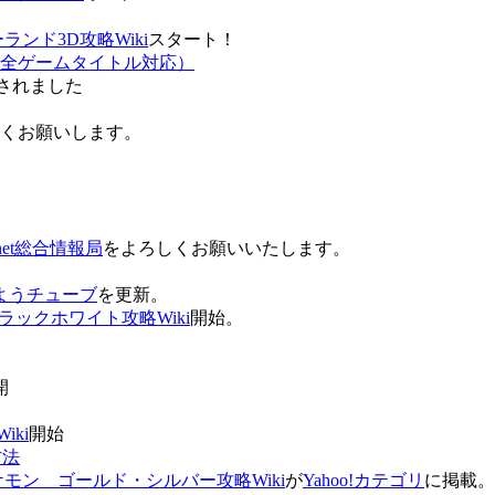
ンド3D攻略Wiki
スタート！
全ゲームタイトル対応）
されました
ろしくお願いします。
net総合情報局
をよろしくお願いいたします。
 おはようチューブ
を更新。
ラックホワイト攻略Wiki
開始。
。
開
ki
開始
方法
ケモン ゴールド・シルバー攻略Wiki
が
Yahoo!カテゴリ
に掲載。