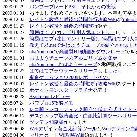
2009.02.07
簡易はてブ (カテゴリ別注目エントリー)
リリース
2009.01.29
バンブーブレードPSP それからの挑戦
2009.01.01 あけましておめでとうございます。本年も何
2008.12.02
レイトン教授と最後の時間旅行攻略Wiki
が
Yaho
2008.11.27
レイトン教授と最後の時間旅行
発売！
2008.10.27
簡易はてブ (カテゴリ別人気エントリー)
リリース
2008.11.26
簡易はてブ (注目エントリー版)
、
簡易はてブ (人
2008.11.19
教えて君.netでおはようチューブが紹介されまし
2008.11.18
ohaYouTube
で
高画質HD動画をダウンロード
でき
2008.11.01
おはようチューブのアルゴリズムを変更
2008.10.24
ohaYouTube - おはようチューブ
の動画取得アルゴ
2008.10.23
はてはてブラウザー
を
リリースしました！
2008.10.10
東京ゲームショウ2008レポートその1
2008.10.07
レイトン教授と最後の時間旅行攻略Wiki
スタート
2008.09.13
ポケットモンスタープラチナ
発売！
2008.08.28
Aspire oneレビュー
2008.07.24
パワプロ15攻略メモ
2008.07.19
レコ腕〜レコーディング腕立て伏せ公式サイト〜
2008.06.12
デスクトップ版黄金比・白銀比計算ツールリリー
2008.06.10
ツンデレ知恵袋
作りました
2008.06.08
Webデザイン黄金比計算ツール
と
Webデザイン
2008.04.06
マリオカートWii攻略Wiki
始めました！