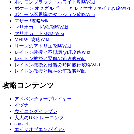
ポケモンブラック・ホワイト攻略Wiki
ポケモン オメガルビー・アルファサファイア攻略Wiki
ポケモン不思議のダンジョン攻略Wiki
マザー3攻略Wiki
マリオカートWii攻略Wiki
マリオカート7攻略Wiki
MHP2G攻略Wiki
リーズのアトリエ攻略Wiki
レイトン教授と不思議な町攻略Wiki
レイトン教授と悪魔の箱攻略Wiki
レイトン教授と最後の時間旅行攻略Wiki
レイトン教授と魔神の笛攻略Wiki
攻略コンテンツ
アドベンチャープレイヤー
イヅナ
ウイニングイレブン
大人のDSトレーニング
contact
エイジオブエンパイア3