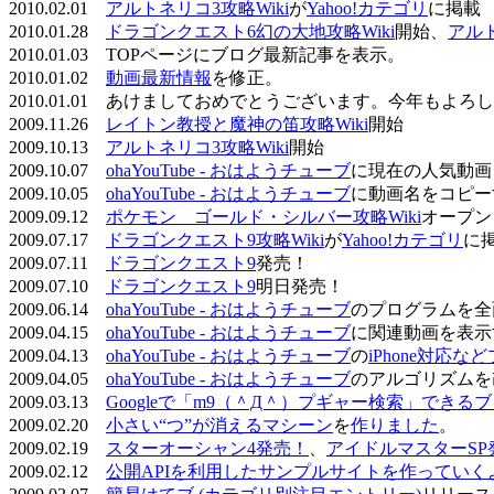
2010.02.01
アルトネリコ3攻略Wiki
が
Yahoo!カテゴリ
に掲載
2010.01.28
ドラゴンクエスト6幻の大地攻略Wiki
開始、
アル
2010.01.03 TOPページにブログ最新記事を表示。
2010.01.02
動画最新情報
を修正。
2010.01.01 あけましておめでとうございます。今年もよ
2009.11.26
レイトン教授と魔神の笛攻略Wiki
開始
2009.10.13
アルトネリコ3攻略Wiki
開始
2009.10.07
ohaYouTube - おはようチューブ
に現在の人気動画
2009.10.05
ohaYouTube - おはようチューブ
に動画名をコピー
2009.09.12
ポケモン ゴールド・シルバー攻略Wiki
オープン
2009.07.17
ドラゴンクエスト9攻略Wiki
が
Yahoo!カテゴリ
に
2009.07.11
ドラゴンクエスト9
発売！
2009.07.10
ドラゴンクエスト9
明日発売！
2009.06.14
ohaYouTube - おはようチューブ
のプログラムを全
2009.04.15
ohaYouTube - おはようチューブ
に関連動画を表示
2009.04.13
ohaYouTube - おはようチューブ
の
iPhone対応
2009.04.05
ohaYouTube - おはようチューブ
のアルゴリズムを
2009.03.13
Googleで「m9（＾Д＾）プギャー検索」できる
2009.02.20
小さい“つ”が消えるマシーン
を
作りました
。
2009.02.19
スターオーシャン4発売！
、
アイドルマスターSP
2009.02.12
公開APIを利用したサンプルサイトを作っていく