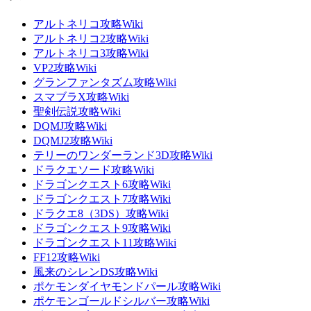
アルトネリコ攻略Wiki
アルトネリコ2攻略Wiki
アルトネリコ3攻略Wiki
VP2攻略Wiki
グランファンタズム攻略Wiki
スマブラX攻略Wiki
聖剣伝説攻略Wiki
DQMJ攻略Wiki
DQMJ2攻略Wiki
テリーのワンダーランド3D攻略Wiki
ドラクエソード攻略Wiki
ドラゴンクエスト6攻略Wiki
ドラゴンクエスト7攻略Wiki
ドラクエ8（3DS）攻略Wiki
ドラゴンクエスト9攻略Wiki
ドラゴンクエスト11攻略Wiki
FF12攻略Wiki
風来のシレンDS攻略Wiki
ポケモンダイヤモンドパール攻略Wiki
ポケモンゴールドシルバー攻略Wiki