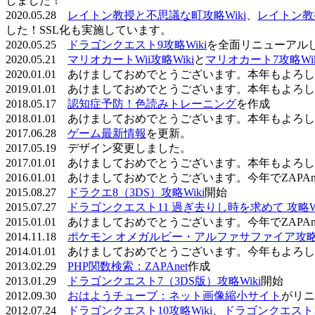
しました！
2020.05.28
レイトン教授と不思議な町攻略Wiki
、
レイトン教
した！SSL化も実施しています。
2020.05.25
ドラゴンクエスト9攻略Wiki
を全面リニューアル
2020.05.21
マリオカートWii攻略Wiki
と
マリオカート7攻略Wik
2020.01.01 あけましておめでとうございます。本年もよ
2019.01.01 あけましておめでとうございます。本年もよ
2018.05.17
認知症予防！色読みトレーニング
を作成
2018.01.01 あけましておめでとうございます。本年もよ
2017.06.28
ゲーム最新情報
を更新。
2017.05.19 デザイン変更しました。
2017.01.01 あけましておめでとうございます。本年もよ
2016.01.01 あけましておめでとうございます。今年でZAP
2015.08.27
ドラクエ8（3DS）攻略Wiki
開始
2015.07.27
ドラゴンクエスト11 過ぎ去りし時を求めて 攻略Wi
2015.01.01 あけましておめでとうございます。今年でZAP
2014.11.18
ポケモン オメガルビー・アルファサファイア攻略W
2014.01.01 あけましておめでとうございます。今年もよ
2013.02.29
PHP関数検索：ZAPAnet
作成
2013.01.29
ドラゴンクエスト7（3DS版）攻略Wiki
開始
2012.09.30
おはようチューブ：ネット画像縮小サイト
がリニ
2012.07.24
ドラゴンクエスト10攻略Wiki
、
ドラゴンクエスト11