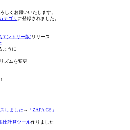
卒よろしくお願いいたします。
o!カテゴリ
に登録されました。
気エントリー版)
リリース
た
るように
リズムを変更
！
スしました
→
「ZAPA GS」
白銀比計算ツール
作りました