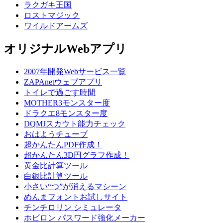
ラクガキ王国
ロストマジック
ワイルドアームズ
オリジナルWebアプリ
2007年開発Webサービス一覧
ZAPAnetウェブアプリ
トイレで過ごす時間
MOTHER3モンスター度
ドラクエ8モンスター度
DQMJスカウト能力チェック
おはようチューブ
超かんたんPDF作成！
超かんたん3D円グラフ作成！
黄金比計算ツール
白銀比計算ツール
小さい“つ”が消えるマシーン
めんまフォントお試しサイト
チンチロリン シミュレータ
ホビロン パスワード強化メーカー