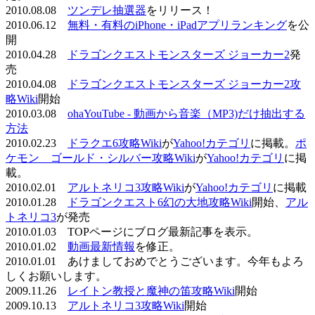
2010.08.08
ツンデレ抽選器
をリリース！
2010.06.12
無料・有料のiPhone・iPadアプリランキング
を公
開
2010.04.28
ドラゴンクエストモンスターズ ジョーカー2
発
売
2010.04.08
ドラゴンクエストモンスターズ ジョーカー2攻
略Wiki
開始
2010.03.08
ohaYouTube - 動画から音楽（MP3)だけ抽出する
方法
2010.02.23
ドラクエ6攻略Wiki
が
Yahoo!カテゴリ
に掲載。
ポ
ケモン ゴールド・シルバー攻略Wiki
が
Yahoo!カテゴリ
に掲
載。
2010.02.01
アルトネリコ3攻略Wiki
が
Yahoo!カテゴリ
に掲載
2010.01.28
ドラゴンクエスト6幻の大地攻略Wiki
開始、
アル
トネリコ3
が発売
2010.01.03 TOPページにブログ最新記事を表示。
2010.01.02
動画最新情報
を修正。
2010.01.01 あけましておめでとうございます。今年もよろ
しくお願いします。
2009.11.26
レイトン教授と魔神の笛攻略Wiki
開始
2009.10.13
アルトネリコ3攻略Wiki
開始