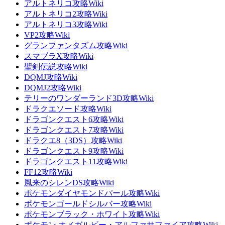
アルトネリコ攻略Wiki
アルトネリコ2攻略Wiki
アルトネリコ3攻略Wiki
VP2攻略Wiki
グランファンタズム攻略Wiki
スマブラX攻略Wiki
聖剣伝説攻略Wiki
DQMJ攻略Wiki
DQMJ2攻略Wiki
テリーのワンダーランド3D攻略Wiki
ドラクエソード攻略Wiki
ドラゴンクエスト6攻略Wiki
ドラゴンクエスト7攻略Wiki
ドラクエ8（3DS）攻略Wiki
ドラゴンクエスト9攻略Wiki
ドラゴンクエスト11攻略Wiki
FF12攻略Wiki
風来のシレンDS攻略Wiki
ポケモンダイヤモンドパール攻略Wiki
ポケモンゴールドシルバー攻略Wiki
ポケモンブラック・ホワイト攻略Wiki
ポケモン オメガルビー・アルファサファイア攻略Wiki