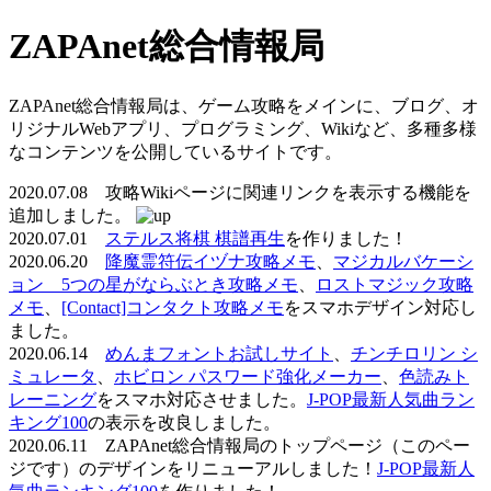
ZAPAnet総合情報局
ZAPAnet総合情報局は、ゲーム攻略をメインに、ブログ、オ
リジナルWebアプリ、プログラミング、Wikiなど、多種多様
なコンテンツを公開しているサイトです。
2020.07.08 攻略Wikiページに関連リンクを表示する機能を
追加しました。
2020.07.01
ステルス将棋 棋譜再生
を作りました！
2020.06.20
降魔霊符伝イヅナ攻略メモ
、
マジカルバケーシ
ョン 5つの星がならぶとき攻略メモ
、
ロストマジック攻略
メモ
、
[Contact]コンタクト攻略メモ
をスマホデザイン対応し
ました。
2020.06.14
めんまフォントお試しサイト
、
チンチロリン シ
ミュレータ
、
ホビロン パスワード強化メーカー
、
色読みト
レーニング
をスマホ対応させました。
J-POP最新人気曲ラン
キング100
の表示を改良しました。
2020.06.11 ZAPAnet総合情報局のトップページ（このペー
ジです）のデザインをリニューアルしました！
J-POP最新人