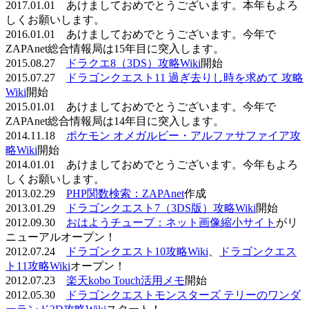
2017.01.01 あけましておめでとうございます。本年もよろ
しくお願いします。
2016.01.01 あけましておめでとうございます。今年で
ZAPAnet総合情報局は15年目に突入します。
2015.08.27
ドラクエ8（3DS）攻略Wiki
開始
2015.07.27
ドラゴンクエスト11 過ぎ去りし時を求めて 攻略
Wiki
開始
2015.01.01 あけましておめでとうございます。今年で
ZAPAnet総合情報局は14年目に突入します。
2014.11.18
ポケモン オメガルビー・アルファサファイア攻
略Wiki
開始
2014.01.01 あけましておめでとうございます。今年もよろ
しくお願いします。
2013.02.29
PHP関数検索：ZAPAnet
作成
2013.01.29
ドラゴンクエスト7（3DS版）攻略Wiki
開始
2012.09.30
おはようチューブ：ネット画像縮小サイト
がリ
ニューアルオープン！
2012.07.24
ドラゴンクエスト10攻略Wiki
、
ドラゴンクエス
ト11攻略Wiki
オープン！
2012.07.23
楽天kobo Touch活用メモ
開始
2012.05.30
ドラゴンクエストモンスターズ テリーのワンダ