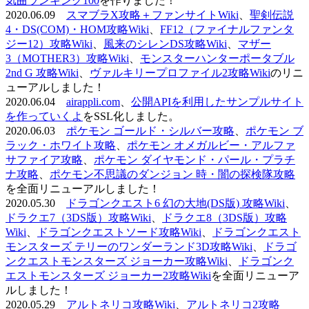
気曲ランキング100
を作りました！
2020.06.09
スマブラX攻略＋ファンサイトWiki
、
聖剣伝説
4・DS(COM)・HOM攻略Wiki
、
FF12（ファイナルファンタ
ジー12）攻略Wiki
、
風来のシレンDS攻略Wiki
、
マザー
3（MOTHER3）攻略Wiki
、
モンスターハンターポータブル
2nd G 攻略Wiki
、
ヴァルキリープロファイル2攻略Wiki
のリニ
ューアルしました！
2020.06.04
airappli.com
、
公開APIを利用したサンプルサイト
を作っていくよ
をSSL化しました。
2020.06.03
ポケモン ゴールド・シルバー攻略
、
ポケモン ブ
ラック・ホワイト攻略
、
ポケモン オメガルビー・アルファ
サファイア攻略
、
ポケモン ダイヤモンド・パール・プラチ
ナ攻略
、
ポケモン不思議のダンジョン 時・闇の探検隊攻略
を全面リニューアルしました！
2020.05.30
ドラゴンクエスト6 幻の大地(DS版) 攻略Wiki
、
ドラクエ7（3DS版）攻略Wiki
、
ドラクエ8（3DS版）攻略
Wiki
、
ドラゴンクエストソード攻略Wiki
、
ドラゴンクエスト
モンスターズ テリーのワンダーランド3D攻略Wiki
、
ドラゴ
ンクエストモンスターズ ジョーカー攻略Wiki
、
ドラゴンク
エストモンスターズ ジョーカー2攻略Wiki
を全面リニューア
ルしました！
2020.05.29
アルトネリコ攻略Wiki
、
アルトネリコ2攻略