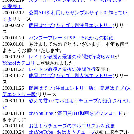
2009.02.19
スターオーシャン4発売！
、
アイドルマスター
SP発売！
2009.02.12
公開APIを利用したサンプルサイトを作ってい
くよ
リリース
2009.02.07
簡易はてブ (カテゴリ別注目エントリー)
リリー
ス
2009.01.29
バンブーブレードPSP それからの挑戦
2009.01.01 あけましておめでとうございます。本年も何卒
よろしくお願いいたします。
2008.12.02
レイトン教授と最後の時間旅行攻略Wiki
が
Yahoo!カテゴリ
に登録されました。
2008.11.27
レイトン教授と最後の時間旅行
発売！
2008.10.27
簡易はてブ (カテゴリ別人気エントリー)
リリー
ス
2008.11.26
簡易はてブ (注目エントリー版)
、
簡易はてブ (人
気エントリー版)
リリース
2008.11.19
教えて君.netでおはようチューブが紹介されまし
た
2008.11.18
ohaYouTube
で
高画質HD動画をダウンロード
で
きるように
2008.11.01
おはようチューブのアルゴリズムを変更
2008.10.24
ohaYouTube - おはようチューブ
の動画取得アル