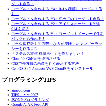
グルト自作！
ヨーグルトを自作するぞ4：R-1を種菌にヨーグルト作
り！
ヨーグルトを自作するぞ3：初めてのヨーグルト自作！
ヨーグルトを自作するぞ2：アイリスオーヤマ KYM-
014 を購入
ヨーグルトを自作するぞ1：ヨーグルトメーカーで牛乳
パックから作れる！
【永久保存版】牛乳苦手な人が美味しいマンゴーラッ
シーを作るコツ
「ステルス将棋 棋譜再生」を作りました！
Cloud9とGitHubを連携させる
CSSで長方形の画像を丸く表示する方法
CentOS 8 に Amazon AWS Cloud9 をインストール
プログラミングTIPS
airappli.com
TIPSまとめ2007
JSONPプログラミング
Google AJAX Feed API