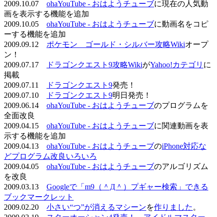
2009.10.07
ohaYouTube - おはようチューブ
に現在の人気動
画を表示する機能を追加
2009.10.05
ohaYouTube - おはようチューブ
に動画名をコピ
ーする機能を追加
2009.09.12
ポケモン ゴールド・シルバー攻略Wiki
オープ
ン！
2009.07.17
ドラゴンクエスト9攻略Wiki
が
Yahoo!カテゴリ
に
掲載
2009.07.11
ドラゴンクエスト9
発売！
2009.07.10
ドラゴンクエスト9
明日発売！
2009.06.14
ohaYouTube - おはようチューブ
のプログラムを
全面改良
2009.04.15
ohaYouTube - おはようチューブ
に関連動画を表
示する機能を追加
2009.04.13
ohaYouTube - おはようチューブ
の
iPhone対応な
どプログラム改良いろいろ
2009.04.05
ohaYouTube - おはようチューブ
のアルゴリズム
を改良
2009.03.13
Googleで「m9（＾Д＾）プギャー検索」できる
ブックマークレット
2009.02.20
小さい“つ”が消えるマシーン
を
作りました
。