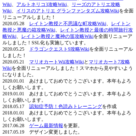
Wiki
、
アルトネリコ3攻略Wiki
、
リーズのアトリエ攻略
Wiki
、
イリスのアトリエ グランファンタズム攻略Wiki
を全面
リニューアルしました！
2020.05.28
レイトン教授と不思議な町攻略Wiki
、
レイトン
教授と悪魔の箱攻略Wiki
、
レイトン教授と最後の時間旅行攻
略Wiki
、
レイトン教授と魔神の笛攻略Wiki
を全面リニューア
ルしました！SSL化も実施しています。
2020.05.25
ドラゴンクエスト9攻略Wiki
を全面リニューアル
しました！
2020.05.21
マリオカートWii攻略Wiki
と
マリオカート7攻略
Wiki
を全面リニューアルしました！スマホから見やすいよう
になりました。
2020.01.01 あけましておめでとうございます。本年もよろ
しくお願いします。
2019.01.01 あけましておめでとうございます。本年もよろ
しくお願いします。
2018.05.17
認知症予防！色読みトレーニング
を作成
2018.01.01 あけましておめでとうございます。本年もよろ
しくお願いします。
2017.06.28
ゲーム最新情報
を更新。
2017.05.19 デザイン変更しました。