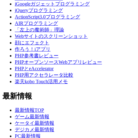
iGoogleガジェットプログラミング
jQueryプログラミング
ActionScript3.0プログラミング
AIRプログラミング
「左上の魔術師」理論
Webサイトのスクリーンショット
顔にエフェクト
作ろう！iアプリ
PHP参考書レビュー
PHPオープンソースWebアプリレビュー
PHPとeAccelerator
PHP用アクセラレータ比較
楽天kobo Touch活用メモ
最新情報
最新情報TOP
ゲーム最新情報
ケータイ最新情報
デジカメ最新情報
PC最新情報