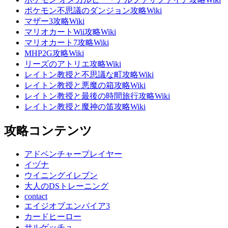
ポケモン不思議のダンジョン攻略Wiki
マザー3攻略Wiki
マリオカートWii攻略Wiki
マリオカート7攻略Wiki
MHP2G攻略Wiki
リーズのアトリエ攻略Wiki
レイトン教授と不思議な町攻略Wiki
レイトン教授と悪魔の箱攻略Wiki
レイトン教授と最後の時間旅行攻略Wiki
レイトン教授と魔神の笛攻略Wiki
攻略コンテンツ
アドベンチャープレイヤー
イヅナ
ウイニングイレブン
大人のDSトレーニング
contact
エイジオブエンパイア3
カードヒーロー
サルゲッチュ