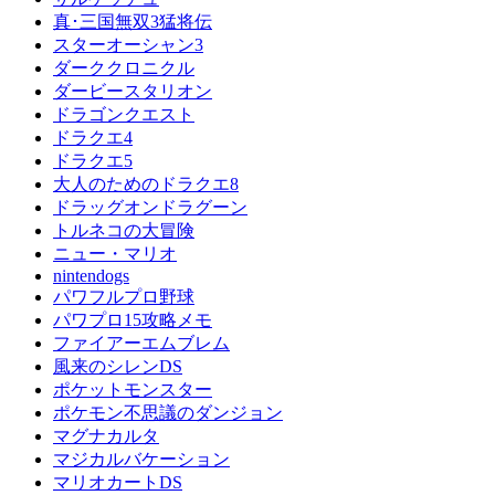
真･三国無双3猛将伝
スターオーシャン3
ダーククロニクル
ダービースタリオン
ドラゴンクエスト
ドラクエ4
ドラクエ5
大人のためのドラクエ8
ドラッグオンドラグーン
トルネコの大冒険
ニュー・マリオ
nintendogs
パワフルプロ野球
パワプロ15攻略メモ
ファイアーエムブレム
風来のシレンDS
ポケットモンスター
ポケモン不思議のダンジョン
マグナカルタ
マジカルバケーション
マリオカートDS