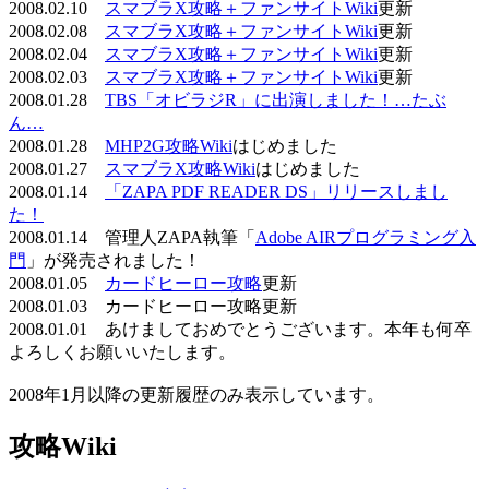
2008.02.10
スマブラX攻略＋ファンサイトWiki
更新
2008.02.08
スマブラX攻略＋ファンサイトWiki
更新
2008.02.04
スマブラX攻略＋ファンサイトWiki
更新
2008.02.03
スマブラX攻略＋ファンサイトWiki
更新
2008.01.28
TBS「オビラジR」に出演しました！…たぶ
ん…
2008.01.28
MHP2G攻略Wiki
はじめました
2008.01.27
スマブラX攻略Wiki
はじめました
2008.01.14
「ZAPA PDF READER DS」リリースしまし
た！
2008.01.14 管理人ZAPA執筆「
Adobe AIRプログラミング入
門
」が発売されました！
2008.01.05
カードヒーロー攻略
更新
2008.01.03 カードヒーロー攻略更新
2008.01.01 あけましておめでとうございます。本年も何卒
よろしくお願いいたします。
2008年1月以降の更新履歴のみ表示しています。
攻略Wiki