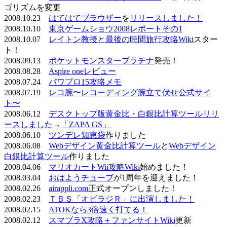
ゴリズムを変更
2008.10.23
はてはてブラウザー
を
リリースしました！
2008.10.10
東京ゲームショウ2008レポートその1
2008.10.07
レイトン教授と最後の時間旅行攻略Wiki
スター
ト！
2008.09.13
ポケットモンスタープラチナ
発売！
2008.08.28
Aspire oneレビュー
2008.07.24
パワプロ15攻略メモ
2008.07.19
レコ腕〜レコーディング腕立て伏せ公式サイ
ト〜
2008.06.12
デスクトップ版黄金比・白銀比計算ツールリリ
ースしました
→
「ZAPA GS」
2008.06.10
ツンデレ知恵袋
作りました
2008.06.08
Webデザイン黄金比計算ツール
と
Webデザイン
白銀比計算ツール
作りました
2008.04.06
マリオカートWii攻略Wiki
始めました！
2008.03.04
おはようチューブ
が1周年を迎えました！
2008.02.26
airappli.com
正式オープンしました！
2008.02.23
ＴＢＳ「オビラジＲ」に出演しました！
2008.02.15
ATOKなら3倍速く打てる！
2008.02.12
スマブラX攻略＋ファンサイトWiki
更新