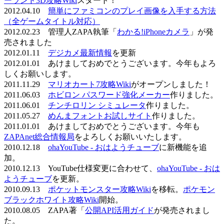
ーランド3D攻略Wiki
スタート！
2012.04.10
簡単にファミコンのプレイ画像を入手する方法
（全ゲームタイトル対応）
2012.02.23 管理人ZAPA執筆「
わかる!iPhoneカメラ
」が発
売されました
2012.01.11
デジカメ最新情報
を更新
2012.01.01 あけましておめでとうございます。今年もよろ
しくお願いします。
2011.11.29
マリオカート7攻略Wiki
がオープンしました！
2011.06.03
ホビロン パスワード強化メーカー
作りました。
2011.06.01
チンチロリン シミュレータ
作りました。
2011.05.27
めんまフォントお試しサイト
作りました。
2011.01.01 あけましておめでとうございます。今年も
ZAPAnet総合情報局
をよろしくお願いいたします。
2010.12.18
ohaYouTube - おはようチューブ
に新機能を追
加。
2010.12.13 YouTube仕様変更に合わせて、
ohaYouTube - おは
ようチューブ
を更新。
2010.09.13
ポケットモンスター攻略Wiki
を移転。
ポケモン
ブラックホワイト攻略Wiki
開始。
2010.08.05 ZAPA著「
公開API活用ガイド
が発売されまし
た。