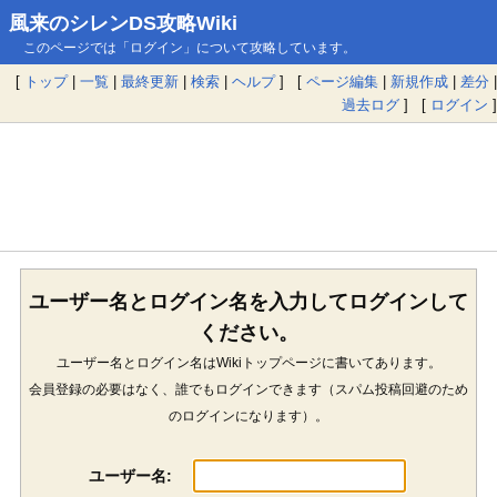
風来のシレンDS攻略Wiki
このページでは「ログイン」について攻略しています。
[
トップ
|
一覧
|
最終更新
|
検索
|
ヘルプ
] [
ページ編集
|
新規作成
|
差分
|
過去ログ
] [
ログイン
]
ユーザー名とログイン名を入力してログインして
ください。
ユーザー名とログイン名はWikiトップページに書いてあります。
会員登録の必要はなく、誰でもログインできます（スパム投稿回避のため
のログインになります）。
ユーザー名: