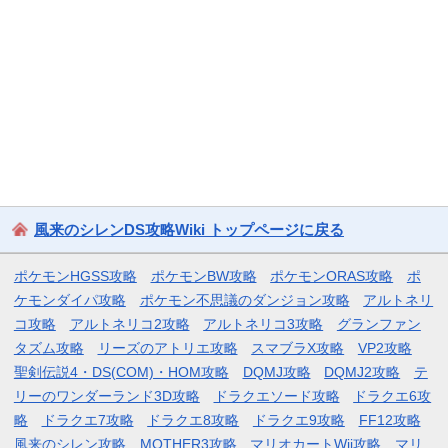
風来のシレンDS攻略Wiki トップページに戻る
ポケモンHGSS攻略
ポケモンBW攻略
ポケモンORAS攻略
ポ
ケモンダイパ攻略
ポケモン不思議のダンジョン攻略
アルトネリ
コ攻略
アルトネリコ2攻略
アルトネリコ3攻略
グランファン
タズム攻略
リーズのアトリエ攻略
スマブラX攻略
VP2攻略
聖剣伝説4・DS(COM)・HOM攻略
DQMJ攻略
DQMJ2攻略
テ
リーのワンダーランド3D攻略
ドラクエソード攻略
ドラクエ6攻
略
ドラクエ7攻略
ドラクエ8攻略
ドラクエ9攻略
FF12攻略
風来のシレン攻略
MOTHER3攻略
マリオカートWii攻略
マリ