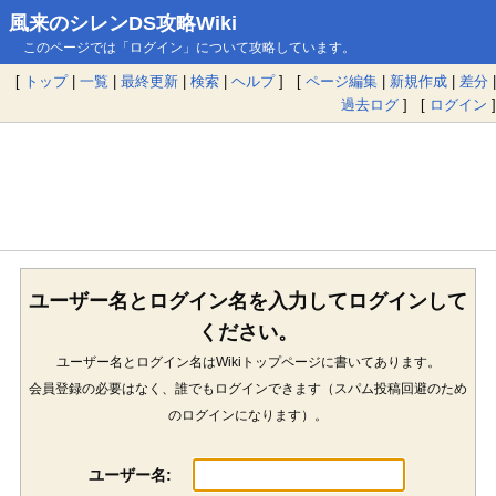
風来のシレンDS攻略Wiki
このページでは「ログイン」について攻略しています。
[
トップ
|
一覧
|
最終更新
|
検索
|
ヘルプ
] [
ページ編集
|
新規作成
|
差分
|
過去ログ
] [
ログイン
]
ユーザー名とログイン名を入力してログインして
ください。
ユーザー名とログイン名はWikiトップページに書いてあります。
会員登録の必要はなく、誰でもログインできます（スパム投稿回避のため
のログインになります）。
ユーザー名: