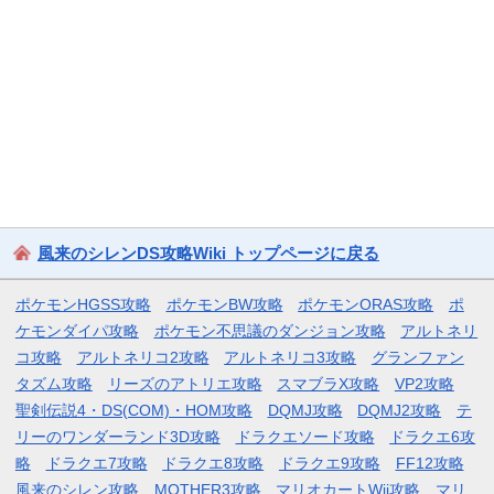
風来のシレンDS攻略Wiki トップページに戻る
ポケモンHGSS攻略
ポケモンBW攻略
ポケモンORAS攻略
ポ
ケモンダイパ攻略
ポケモン不思議のダンジョン攻略
アルトネリ
コ攻略
アルトネリコ2攻略
アルトネリコ3攻略
グランファン
タズム攻略
リーズのアトリエ攻略
スマブラX攻略
VP2攻略
聖剣伝説4・DS(COM)・HOM攻略
DQMJ攻略
DQMJ2攻略
テ
リーのワンダーランド3D攻略
ドラクエソード攻略
ドラクエ6攻
略
ドラクエ7攻略
ドラクエ8攻略
ドラクエ9攻略
FF12攻略
風来のシレン攻略
MOTHER3攻略
マリオカートWii攻略
マリ