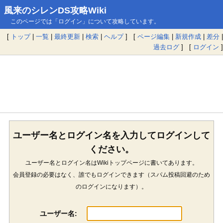
風来のシレンDS攻略Wiki
このページでは「ログイン」について攻略しています。
[
トップ
|
一覧
|
最終更新
|
検索
|
ヘルプ
] [
ページ編集
|
新規作成
|
差分
|
過去ログ
] [
ログイン
]
ユーザー名とログイン名を入力してログインして
ください。
ユーザー名とログイン名はWikiトップページに書いてあります。
会員登録の必要はなく、誰でもログインできます（スパム投稿回避のため
のログインになります）。
ユーザー名: