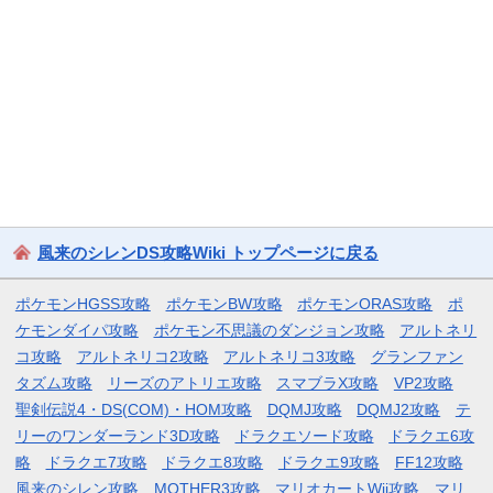
風来のシレンDS攻略Wiki トップページに戻る
ポケモンHGSS攻略
ポケモンBW攻略
ポケモンORAS攻略
ポ
ケモンダイパ攻略
ポケモン不思議のダンジョン攻略
アルトネリ
コ攻略
アルトネリコ2攻略
アルトネリコ3攻略
グランファン
タズム攻略
リーズのアトリエ攻略
スマブラX攻略
VP2攻略
聖剣伝説4・DS(COM)・HOM攻略
DQMJ攻略
DQMJ2攻略
テ
リーのワンダーランド3D攻略
ドラクエソード攻略
ドラクエ6攻
略
ドラクエ7攻略
ドラクエ8攻略
ドラクエ9攻略
FF12攻略
風来のシレン攻略
MOTHER3攻略
マリオカートWii攻略
マリ