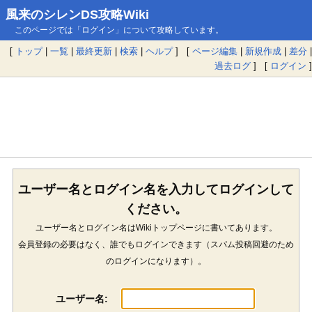
風来のシレンDS攻略Wiki
このページでは「ログイン」について攻略しています。
[
トップ
|
一覧
|
最終更新
|
検索
|
ヘルプ
] [
ページ編集
|
新規作成
|
差分
|
過去ログ
] [
ログイン
]
ユーザー名とログイン名を入力してログインして
ください。
ユーザー名とログイン名はWikiトップページに書いてあります。
会員登録の必要はなく、誰でもログインできます（スパム投稿回避のため
のログインになります）。
ユーザー名: