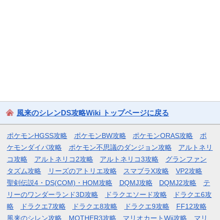
風来のシレンDS攻略Wiki トップページに戻る
ポケモンHGSS攻略
ポケモンBW攻略
ポケモンORAS攻略
ポ
ケモンダイパ攻略
ポケモン不思議のダンジョン攻略
アルトネリ
コ攻略
アルトネリコ2攻略
アルトネリコ3攻略
グランファン
タズム攻略
リーズのアトリエ攻略
スマブラX攻略
VP2攻略
聖剣伝説4・DS(COM)・HOM攻略
DQMJ攻略
DQMJ2攻略
テ
リーのワンダーランド3D攻略
ドラクエソード攻略
ドラクエ6攻
略
ドラクエ7攻略
ドラクエ8攻略
ドラクエ9攻略
FF12攻略
風来のシレン攻略
MOTHER3攻略
マリオカートWii攻略
マリ