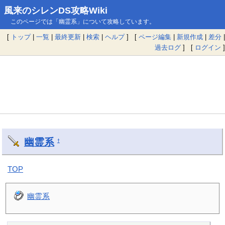
風来のシレンDS攻略Wiki
このページでは「幽霊系」について攻略しています。
[
トップ
|
一覧
|
最終更新
|
検索
|
ヘルプ
] [
ページ編集
|
新規作成
|
差分
|
過去ログ
] [
ログイン
]
幽霊系
†
TOP
幽霊系