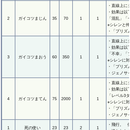
・直線上に
・効果は以
2
ガイコツまじん
35
70
1
1
「混乱」「
※シレンと
・「プリズ
・直線上に
・効果は以
「不幸」「
3
ガイコツまおう
60
350
1
1
※シレンに
・「プリズ
・ジェノサ
・直線上に
・効果は以
「レベル3
4
ガイコツまてん
75
2000
1
1
※シレンに
・「プリズ
・ジェノサ
・飛行。 
1
死の使い
23
23
2
1