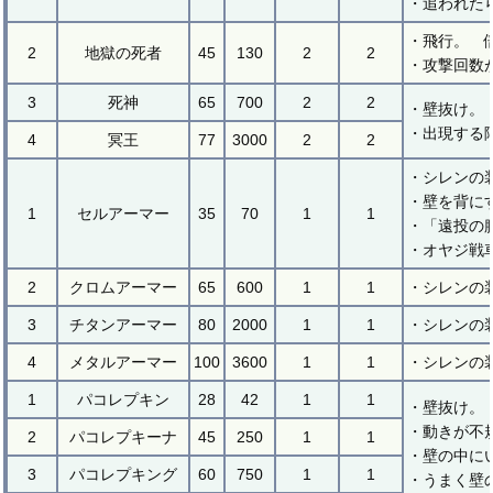
・追われた
・飛行。 
2
地獄の死者
45
130
2
2
・攻撃回数
3
死神
65
700
2
2
・壁抜け。
・出現する
4
冥王
77
3000
2
2
・シレンの
・壁を背にす
1
セルアーマー
35
70
1
1
・「遠投の
・オヤジ戦
2
クロムアーマー
65
600
1
1
・シレンの
3
チタンアーマー
80
2000
1
1
・シレンの
4
メタルアーマー
100
3600
1
1
・シレンの
1
パコレプキン
28
42
1
1
・壁抜け。
・動きが不
2
パコレプキーナ
45
250
1
1
・壁の中に
3
パコレプキング
60
750
1
1
・うまく壁