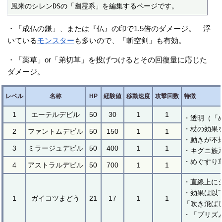
風来のシレンDSの「幽霊系」を編集するページです。
・「成仏の鎌」、または『仏』の印で1.5倍のダメージ。 浮
いている
モンスター
も多いので、「斬空剣」も有効。
・「薬草」or「弟切草」を投げつけるとその回復量に応じた
ダメージ。
レベル
名称
HP
経験値
移動速度
攻撃回数
特徴
1
エーテルデビル
50
30
1
1
・透明（「
・杖の効果
2
ファントムデビル
50
150
1
1
・動きが不
3
ミラージュデビル
50
400
1
1
・キグニ族
・めぐすり
4
アストラルデビル
50
700
1
1
・直線上に
・効果は以
1
ガイコツまどう
21
17
1
1
「吹き飛ば
・「プリズ