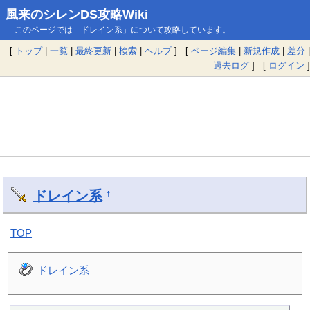
風来のシレンDS攻略Wiki
このページでは「ドレイン系」について攻略しています。
[
トップ
|
一覧
|
最終更新
|
検索
|
ヘルプ
] [
ページ編集
|
新規作成
|
差分
|
過去ログ
] [
ログイン
]
ドレイン系
†
TOP
ドレイン系