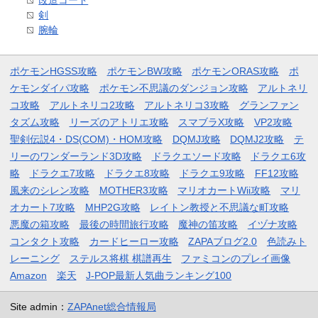
剣
腕輪
ポケモンHGSS攻略
ポケモンBW攻略
ポケモンORAS攻略
ポ
ケモンダイパ攻略
ポケモン不思議のダンジョン攻略
アルトネリ
コ攻略
アルトネリコ2攻略
アルトネリコ3攻略
グランファン
タズム攻略
リーズのアトリエ攻略
スマブラX攻略
VP2攻略
聖剣伝説4・DS(COM)・HOM攻略
DQMJ攻略
DQMJ2攻略
テ
リーのワンダーランド3D攻略
ドラクエソード攻略
ドラクエ6攻
略
ドラクエ7攻略
ドラクエ8攻略
ドラクエ9攻略
FF12攻略
風来のシレン攻略
MOTHER3攻略
マリオカートWii攻略
マリ
オカート7攻略
MHP2G攻略
レイトン教授と不思議な町攻略
悪魔の箱攻略
最後の時間旅行攻略
魔神の笛攻略
イヅナ攻略
コンタクト攻略
カードヒーロー攻略
ZAPAブログ2.0
色読みト
レーニング
ステルス将棋 棋譜再生
ファミコンのプレイ画像
Amazon
楽天
J-POP最新人気曲ランキング100
Site admin：
ZAPAnet総合情報局