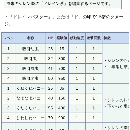
風来のシレンDSの「ドレイン系」を編集するページです。
・「ドレインバスター」、または「ド」の印で1.5倍のダメー
ジ。
レベル
名称
HP
経験値
移動速度
攻撃回数
特徴
1
吸引幼虫
23
15
1
1
2
吸引虫
32
300
1
1
・シレンのち
・「毒消し草
3
吸引成虫
41
700
1
1
4
吸引老虫
50
950
1
1
1
くねくねハニー
25
35
1
1
2
なよなよハニー
40
150
1
1
・シレンのレ
・下がった場
3
くたくたハニー
55
400
1
1
4
しわしわハニー
70
900
1
1
・シレンの満腹