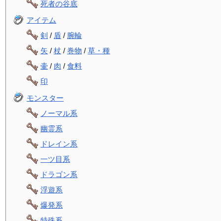
死者の谷底
アイテム
剣
/
盾
/
腕輪
矢
/
杖
/
巻物
/
草・種
壷
/
肉
/
食料
印
モンスター
ノーマル系
幽霊系
ドレイン系
一ツ目系
ドラゴン系
浮遊系
爆発系
特殊系