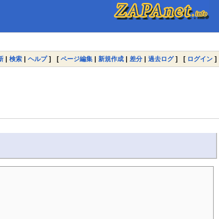
新
|
検索
|
ヘルプ
] [
ページ編集
|
新規作成
|
差分
|
過去ログ
] [
ログイン
]