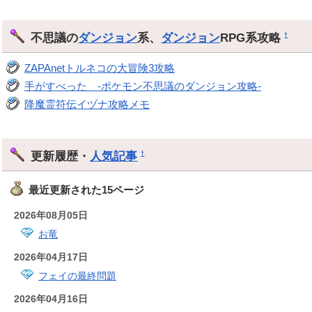
不思議の
ダンジョン
系、
ダンジョン
RPG系攻略
†
ZAPAnetトルネコの大冒険3攻略
手がすべった -ポケモン不思議のダンジョン攻略-
降魔霊符伝イヅナ攻略メモ
更新履歴・
人気記事
†
最近更新された15ページ
2026年08月05日
お竜
2026年04月17日
フェイの最終問題
2026年04月16日