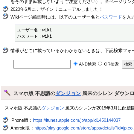
をそのまま転載しないようご注意ください）。全ページリン
2020年6月にデザインリニューアルしました！
Wikiページ編集時には、以下のユーザー名と
パスワード
を入
ユーザー名：wiki

パスワード：wiki
情報がどこに載っているかわからないときは、下記検索フォ
AND検索
OR検索
スマホ版 不思議の
ダンジョン
風来のシレン ダウン
スマホ版 不思議の
ダンジョン
風来のシレンが2019年3月に配信
iPhone版：
https://itunes.apple.com/jp/app/id1450144037
Android版：
https://play.google.com/store/apps/details?id=jp.co