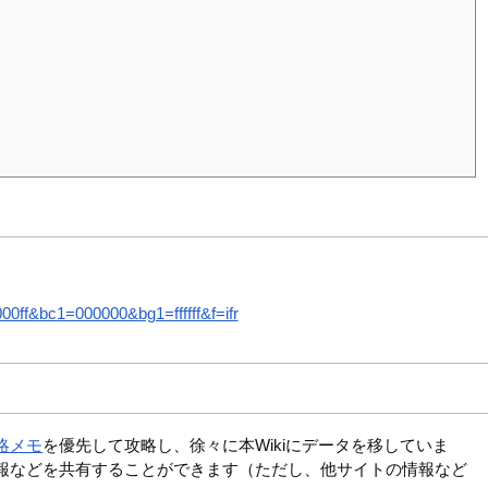
ff&bc1=000000&bg1=ffffff&f=ifr
略メモ
を優先して攻略し、徐々に本Wikiにデータを移していま
報などを共有することができます（ただし、他サイトの情報など