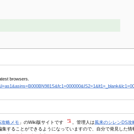
atest browsers.
8&l=as1&asins=B000BN981S&fc1=000000&IS2=1&lt1=_blank&lc1=0000
*1
S攻略メモ
」のWiki版サイトです
。管理人は
風来のシレンDS攻
編集することができるようになっていますので、自分で発見した情