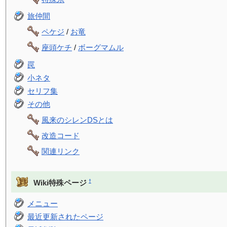
旅仲間
ペケジ
/
お竜
座頭ケチ
/
ボーグマムル
罠
小ネタ
セリフ集
その他
風来のシレンDSとは
改造コード
関連リンク
†
Wiki特殊ページ
メニュー
最近更新されたページ