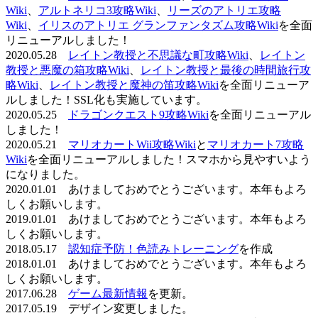
Wiki
、
アルトネリコ3攻略Wiki
、
リーズのアトリエ攻略
Wiki
、
イリスのアトリエ グランファンタズム攻略Wiki
を全面
リニューアルしました！
2020.05.28
レイトン教授と不思議な町攻略Wiki
、
レイトン
教授と悪魔の箱攻略Wiki
、
レイトン教授と最後の時間旅行攻
略Wiki
、
レイトン教授と魔神の笛攻略Wiki
を全面リニューア
ルしました！SSL化も実施しています。
2020.05.25
ドラゴンクエスト9攻略Wiki
を全面リニューアル
しました！
2020.05.21
マリオカートWii攻略Wiki
と
マリオカート7攻略
Wiki
を全面リニューアルしました！スマホから見やすいよう
になりました。
2020.01.01 あけましておめでとうございます。本年もよろ
しくお願いします。
2019.01.01 あけましておめでとうございます。本年もよろ
しくお願いします。
2018.05.17
認知症予防！色読みトレーニング
を作成
2018.01.01 あけましておめでとうございます。本年もよろ
しくお願いします。
2017.06.28
ゲーム最新情報
を更新。
2017.05.19 デザイン変更しました。