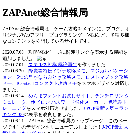
ZAPAnet総合情報局
ZAPAnet総合情報局は、ゲーム攻略をメインに、ブログ、オ
リジナルWebアプリ、プログラミング、Wikiなど、多種多様
なコンテンツを公開しているサイトです。
2020.07.08 攻略Wikiページに関連リンクを表示する機能を
追加しました。
2020.07.01
ステルス将棋 棋譜再生
を作りました！
2020.06.20
降魔霊符伝イヅナ攻略メモ
、
マジカルバケーシ
ョン 5つの星がならぶとき攻略メモ
、
ロストマジック攻略
メモ
、
[Contact]コンタクト攻略メモ
をスマホデザイン対応し
ました。
2020.06.14
めんまフォントお試しサイト
、
チンチロリン シ
ミュレータ
、
ホビロン パスワード強化メーカー
、
色読みト
レーニング
をスマホ対応させました。
J-POP最新人気曲ラン
キング100
の表示を改良しました。
2020.06.11 ZAPAnet総合情報局のトップページ（このペー
ジです）のデザインをリニューアルしました！
J-POP最新人