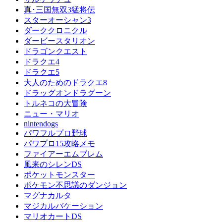
真･三国無双3猛将伝
スターオーシャン3
ダーククロニクル
ダービースタリオン
ドラゴンクエスト
ドラクエ4
ドラクエ5
大人のためのドラクエ8
ドラッグオンドラグーン
トルネコの大冒険
ニュー・マリオ
nintendogs
パワフルプロ野球
パワプロ15攻略メモ
ファイアーエムブレム
風来のシレンDS
ポケットモンスター
ポケモン不思議のダンジョン
マグナカルタ
マジカルバケーション
マリオカートDS