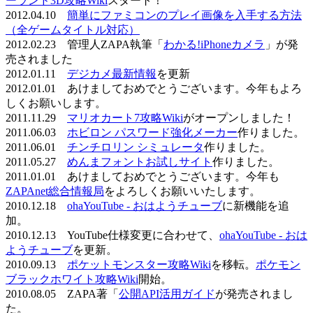
ーランド3D攻略Wiki
スタート！
2012.04.10
簡単にファミコンのプレイ画像を入手する方法
（全ゲームタイトル対応）
2012.02.23 管理人ZAPA執筆「
わかる!iPhoneカメラ
」が発
売されました
2012.01.11
デジカメ最新情報
を更新
2012.01.01 あけましておめでとうございます。今年もよろ
しくお願いします。
2011.11.29
マリオカート7攻略Wiki
がオープンしました！
2011.06.03
ホビロン パスワード強化メーカー
作りました。
2011.06.01
チンチロリン シミュレータ
作りました。
2011.05.27
めんまフォントお試しサイト
作りました。
2011.01.01 あけましておめでとうございます。今年も
ZAPAnet総合情報局
をよろしくお願いいたします。
2010.12.18
ohaYouTube - おはようチューブ
に新機能を追
加。
2010.12.13 YouTube仕様変更に合わせて、
ohaYouTube - おは
ようチューブ
を更新。
2010.09.13
ポケットモンスター攻略Wiki
を移転。
ポケモン
ブラックホワイト攻略Wiki
開始。
2010.08.05 ZAPA著「
公開API活用ガイド
が発売されまし
た。