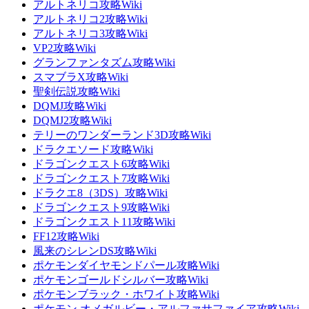
アルトネリコ攻略Wiki
アルトネリコ2攻略Wiki
アルトネリコ3攻略Wiki
VP2攻略Wiki
グランファンタズム攻略Wiki
スマブラX攻略Wiki
聖剣伝説攻略Wiki
DQMJ攻略Wiki
DQMJ2攻略Wiki
テリーのワンダーランド3D攻略Wiki
ドラクエソード攻略Wiki
ドラゴンクエスト6攻略Wiki
ドラゴンクエスト7攻略Wiki
ドラクエ8（3DS）攻略Wiki
ドラゴンクエスト9攻略Wiki
ドラゴンクエスト11攻略Wiki
FF12攻略Wiki
風来のシレンDS攻略Wiki
ポケモンダイヤモンドパール攻略Wiki
ポケモンゴールドシルバー攻略Wiki
ポケモンブラック・ホワイト攻略Wiki
ポケモン オメガルビー・アルファサファイア攻略Wiki