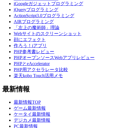
iGoogleガジェットプログラミング
jQueryプログラミング
ActionScript3.0プログラミング
AIRプログラミング
「左上の魔術師」理論
Webサイトのスクリーンショット
顔にエフェクト
作ろう！iアプリ
PHP参考書レビュー
PHPオープンソースWebアプリレビュー
PHPとeAccelerator
PHP用アクセラレータ比較
楽天kobo Touch活用メモ
最新情報
最新情報TOP
ゲーム最新情報
ケータイ最新情報
デジカメ最新情報
PC最新情報