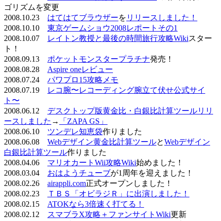
ゴリズムを変更
2008.10.23
はてはてブラウザー
を
リリースしました！
2008.10.10
東京ゲームショウ2008レポートその1
2008.10.07
レイトン教授と最後の時間旅行攻略Wiki
スター
ト！
2008.09.13
ポケットモンスタープラチナ
発売！
2008.08.28
Aspire oneレビュー
2008.07.24
パワプロ15攻略メモ
2008.07.19
レコ腕〜レコーディング腕立て伏せ公式サイ
ト〜
2008.06.12
デスクトップ版黄金比・白銀比計算ツールリリ
ースしました
→
「ZAPA GS」
2008.06.10
ツンデレ知恵袋
作りました
2008.06.08
Webデザイン黄金比計算ツール
と
Webデザイン
白銀比計算ツール
作りました
2008.04.06
マリオカートWii攻略Wiki
始めました！
2008.03.04
おはようチューブ
が1周年を迎えました！
2008.02.26
airappli.com
正式オープンしました！
2008.02.23
ＴＢＳ「オビラジＲ」に出演しました！
2008.02.15
ATOKなら3倍速く打てる！
2008.02.12
スマブラX攻略＋ファンサイトWiki
更新