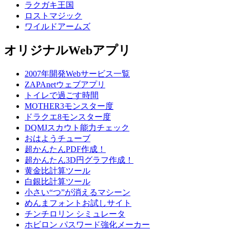
ラクガキ王国
ロストマジック
ワイルドアームズ
オリジナルWebアプリ
2007年開発Webサービス一覧
ZAPAnetウェブアプリ
トイレで過ごす時間
MOTHER3モンスター度
ドラクエ8モンスター度
DQMJスカウト能力チェック
おはようチューブ
超かんたんPDF作成！
超かんたん3D円グラフ作成！
黄金比計算ツール
白銀比計算ツール
小さい“つ”が消えるマシーン
めんまフォントお試しサイト
チンチロリン シミュレータ
ホビロン パスワード強化メーカー