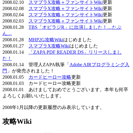
2008.02.10
スマブラX攻略＋ファンサイトWiki
更新
2008.02.08
スマブラX攻略＋ファンサイトWiki
更新
2008.02.04
スマブラX攻略＋ファンサイトWiki
更新
2008.02.03
スマブラX攻略＋ファンサイトWiki
更新
2008.01.28
TBS「オビラジR」に出演しました！…たぶ
ん…
2008.01.28
MHP2G攻略Wiki
はじめました
2008.01.27
スマブラX攻略Wiki
はじめました
2008.01.14
「ZAPA PDF READER DS」リリースしまし
た！
2008.01.14 管理人ZAPA執筆「
Adobe AIRプログラミング入
門
」が発売されました！
2008.01.05
カードヒーロー攻略
更新
2008.01.03 カードヒーロー攻略更新
2008.01.01 あけましておめでとうございます。本年も何卒
よろしくお願いいたします。
2008年1月以降の更新履歴のみ表示しています。
攻略Wiki