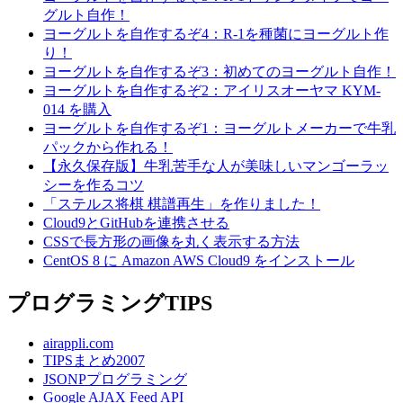
グルト自作！
ヨーグルトを自作するぞ4：R-1を種菌にヨーグルト作
り！
ヨーグルトを自作するぞ3：初めてのヨーグルト自作！
ヨーグルトを自作するぞ2：アイリスオーヤマ KYM-
014 を購入
ヨーグルトを自作するぞ1：ヨーグルトメーカーで牛乳
パックから作れる！
【永久保存版】牛乳苦手な人が美味しいマンゴーラッ
シーを作るコツ
「ステルス将棋 棋譜再生」を作りました！
Cloud9とGitHubを連携させる
CSSで長方形の画像を丸く表示する方法
CentOS 8 に Amazon AWS Cloud9 をインストール
プログラミングTIPS
airappli.com
TIPSまとめ2007
JSONPプログラミング
Google AJAX Feed API