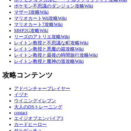
ポケモン不思議のダンジョン攻略Wiki
マザー3攻略Wiki
マリオカートWii攻略Wiki
マリオカート7攻略Wiki
MHP2G攻略Wiki
リーズのアトリエ攻略Wiki
レイトン教授と不思議な町攻略Wiki
レイトン教授と悪魔の箱攻略Wiki
レイトン教授と最後の時間旅行攻略Wiki
レイトン教授と魔神の笛攻略Wiki
攻略コンテンツ
アドベンチャープレイヤー
イヅナ
ウイニングイレブン
大人のDSトレーニング
contact
エイジオブエンパイア3
カードヒーロー
サルゲッチュ