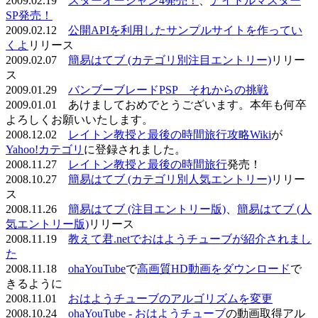
2009.02.19
スターオーシャン4発売！
、
アイドルマスター
SP発売！
2009.02.12
公開APIを利用したサンプルサイトを作ってい
くよ
リリース
2009.02.07
簡易はてブ (カテゴリ別注目エントリー)
リリー
ス
2009.01.29
バンブーブレードPSP それからの挑戦
2009.01.01 あけましておめでとうございます。本年も何卒
よろしくお願いいたします。
2008.12.02
レイトン教授と最後の時間旅行攻略Wiki
が
Yahoo!カテゴリ
に登録されました。
2008.11.27
レイトン教授と最後の時間旅行
発売！
2008.10.27
簡易はてブ (カテゴリ別人気エントリー)
リリー
ス
2008.11.26
簡易はてブ (注目エントリー版)
、
簡易はてブ (人
気エントリー版)
リリース
2008.11.19
教えて君.netでおはようチューブが紹介されまし
た
2008.11.18
ohaYouTube
で
高画質HD動画をダウンロード
で
きるように
2008.11.01
おはようチューブのアルゴリズムを変更
2008.10.24
ohaYouTube - おはようチューブ
の動画取得アル