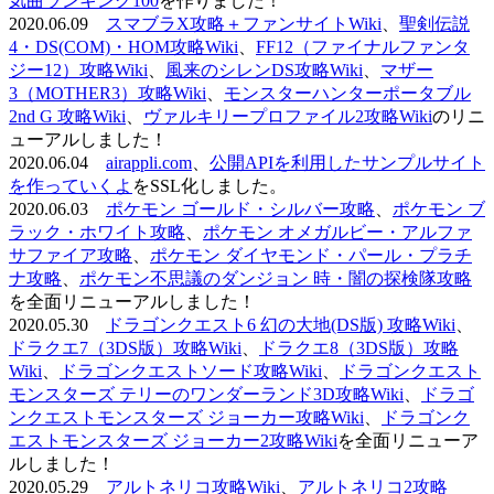
気曲ランキング100
を作りました！
2020.06.09
スマブラX攻略＋ファンサイトWiki
、
聖剣伝説
4・DS(COM)・HOM攻略Wiki
、
FF12（ファイナルファンタ
ジー12）攻略Wiki
、
風来のシレンDS攻略Wiki
、
マザー
3（MOTHER3）攻略Wiki
、
モンスターハンターポータブル
2nd G 攻略Wiki
、
ヴァルキリープロファイル2攻略Wiki
のリニ
ューアルしました！
2020.06.04
airappli.com
、
公開APIを利用したサンプルサイト
を作っていくよ
をSSL化しました。
2020.06.03
ポケモン ゴールド・シルバー攻略
、
ポケモン ブ
ラック・ホワイト攻略
、
ポケモン オメガルビー・アルファ
サファイア攻略
、
ポケモン ダイヤモンド・パール・プラチ
ナ攻略
、
ポケモン不思議のダンジョン 時・闇の探検隊攻略
を全面リニューアルしました！
2020.05.30
ドラゴンクエスト6 幻の大地(DS版) 攻略Wiki
、
ドラクエ7（3DS版）攻略Wiki
、
ドラクエ8（3DS版）攻略
Wiki
、
ドラゴンクエストソード攻略Wiki
、
ドラゴンクエスト
モンスターズ テリーのワンダーランド3D攻略Wiki
、
ドラゴ
ンクエストモンスターズ ジョーカー攻略Wiki
、
ドラゴンク
エストモンスターズ ジョーカー2攻略Wiki
を全面リニューア
ルしました！
2020.05.29
アルトネリコ攻略Wiki
、
アルトネリコ2攻略