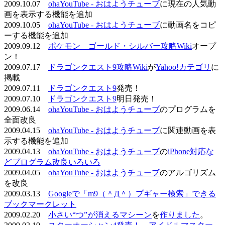
2009.10.07
ohaYouTube - おはようチューブ
に現在の人気動
画を表示する機能を追加
2009.10.05
ohaYouTube - おはようチューブ
に動画名をコピ
ーする機能を追加
2009.09.12
ポケモン ゴールド・シルバー攻略Wiki
オープ
ン！
2009.07.17
ドラゴンクエスト9攻略Wiki
が
Yahoo!カテゴリ
に
掲載
2009.07.11
ドラゴンクエスト9
発売！
2009.07.10
ドラゴンクエスト9
明日発売！
2009.06.14
ohaYouTube - おはようチューブ
のプログラムを
全面改良
2009.04.15
ohaYouTube - おはようチューブ
に関連動画を表
示する機能を追加
2009.04.13
ohaYouTube - おはようチューブ
の
iPhone対応な
どプログラム改良いろいろ
2009.04.05
ohaYouTube - おはようチューブ
のアルゴリズム
を改良
2009.03.13
Googleで「m9（＾Д＾）プギャー検索」できる
ブックマークレット
2009.02.20
小さい“つ”が消えるマシーン
を
作りました
。