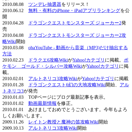
2010.08.08
ツンデレ抽選器
をリリース！
2010.06.12
無料・有料のiPhone・iPadアプリランキング
を公
開
2010.04.28
ドラゴンクエストモンスターズ ジョーカー2
発
売
2010.04.08
ドラゴンクエストモンスターズ ジョーカー2攻
略Wiki
開始
2010.03.08
ohaYouTube - 動画から音楽（MP3)だけ抽出する
方法
2010.02.23
ドラクエ6攻略Wiki
が
Yahoo!カテゴリ
に掲載。
ポ
ケモン ゴールド・シルバー攻略Wiki
が
Yahoo!カテゴリ
に掲
載。
2010.02.01
アルトネリコ3攻略Wiki
が
Yahoo!カテゴリ
に掲載
2010.01.28
ドラゴンクエスト6幻の大地攻略Wiki
開始、
アル
トネリコ3
が発売
2010.01.03 TOPページにブログ最新記事を表示。
2010.01.02
動画最新情報
を修正。
2010.01.01 あけましておめでとうございます。今年もよろ
しくお願いします。
2009.11.26
レイトン教授と魔神の笛攻略Wiki
開始
2009.10.13
アルトネリコ3攻略Wiki
開始