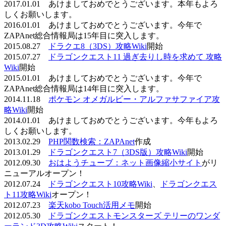
2017.01.01 あけましておめでとうございます。本年もよろ
しくお願いします。
2016.01.01 あけましておめでとうございます。今年で
ZAPAnet総合情報局は15年目に突入します。
2015.08.27
ドラクエ8（3DS）攻略Wiki
開始
2015.07.27
ドラゴンクエスト11 過ぎ去りし時を求めて 攻略
Wiki
開始
2015.01.01 あけましておめでとうございます。今年で
ZAPAnet総合情報局は14年目に突入します。
2014.11.18
ポケモン オメガルビー・アルファサファイア攻
略Wiki
開始
2014.01.01 あけましておめでとうございます。今年もよろ
しくお願いします。
2013.02.29
PHP関数検索：ZAPAnet
作成
2013.01.29
ドラゴンクエスト7（3DS版）攻略Wiki
開始
2012.09.30
おはようチューブ：ネット画像縮小サイト
がリ
ニューアルオープン！
2012.07.24
ドラゴンクエスト10攻略Wiki
、
ドラゴンクエス
ト11攻略Wiki
オープン！
2012.07.23
楽天kobo Touch活用メモ
開始
2012.05.30
ドラゴンクエストモンスターズ テリーのワンダ