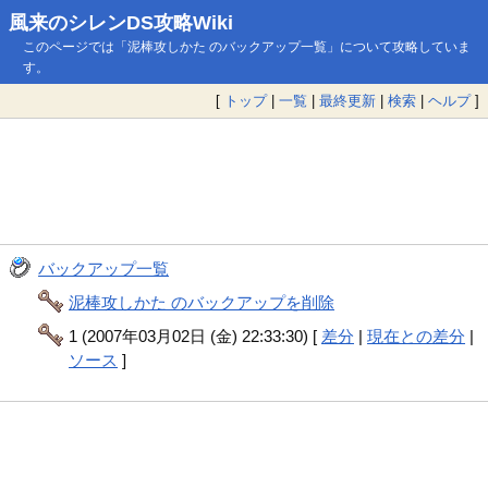
風来のシレンDS攻略Wiki
このページでは「泥棒攻しかた のバックアップ一覧」について攻略していま
す。
[
トップ
|
一覧
|
最終更新
|
検索
|
ヘルプ
]
バックアップ一覧
泥棒攻しかた のバックアップを削除
1 (2007年03月02日 (金) 22:33:30) [
差分
|
現在との差分
|
ソース
]