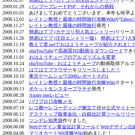
2009.02.07
簡易はてブ (カテゴリ別注目エントリー)
リリース
2009.01.29
バンブーブレードPSP それからの挑戦
2009.01.01 あけましておめでとうございます。本年も何
2008.12.02
レイトン教授と最後の時間旅行攻略Wiki
が
Yaho
2008.11.27
レイトン教授と最後の時間旅行
発売！
2008.10.27
簡易はてブ (カテゴリ別人気エントリー)
リリース
2008.11.26
簡易はてブ (注目エントリー版)
、
簡易はてブ (人
2008.11.19
教えて君.netでおはようチューブが紹介されまし
2008.11.18
ohaYouTube
で
高画質HD動画をダウンロード
でき
2008.11.01
おはようチューブのアルゴリズムを変更
2008.10.24
ohaYouTube - おはようチューブ
の動画取得アルゴ
2008.10.23
はてはてブラウザー
を
リリースしました！
2008.10.10
東京ゲームショウ2008レポートその1
2008.10.07
レイトン教授と最後の時間旅行攻略Wiki
スタート
2008.09.13
ポケットモンスタープラチナ
発売！
2008.08.28
Aspire oneレビュー
2008.07.24
パワプロ15攻略メモ
2008.07.19
レコ腕〜レコーディング腕立て伏せ公式サイト〜
2008.06.12
デスクトップ版黄金比・白銀比計算ツールリリー
2008.06.10
ツンデレ知恵袋
作りました
2008.06.08
Webデザイン黄金比計算ツール
と
Webデザイン
2008.04.06
マリオカートWii攻略Wiki
始めました！