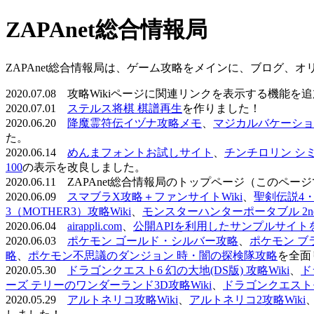
ZAPAnet総合情報局
ZAPAnet総合情報局は、ゲーム攻略をメインに、ブログ、
2020.07.08 攻略Wikiページに関連リンクを表示する機能
2020.07.01
ステルス将棋 棋譜再生
を作りました！
2020.06.20
降魔霊符伝イヅナ攻略メモ
、
マジカルバケーショ
た。
2020.06.14
めんまフォントお試しサイト
、
チンチロリン シ
100
の表示を改良しました。
2020.06.11 ZAPAnet総合情報局のトップページ（こ
2020.06.09
スマブラX攻略＋ファンサイトWiki
、
聖剣伝説4・D
3（MOTHER3）攻略Wiki
、
モンスターハンターポータブル 2nd 
2020.06.04
airappli.com
、
公開APIを利用したサンプルサイト
2020.06.03
ポケモン ゴールド・シルバー攻略
、
ポケモン ブ
略
、
ポケモン不思議のダンジョン 時・闇の探検隊攻略
を全面
2020.05.30
ドラゴンクエスト6 幻の大地(DS版) 攻略Wiki
、
ド
ーズ テリーのワンダーランド3D攻略Wiki
、
ドラゴンクエストモ
2020.05.29
アルトネリコ攻略Wiki
、
アルトネリコ2攻略Wiki