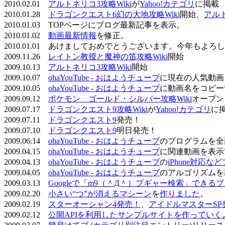
2010.02.01
アルトネリコ3攻略Wiki
が
Yahoo!カテゴリ
に掲載
2010.01.28
ドラゴンクエスト6幻の大地攻略Wiki
開始、
アル
2010.01.03 TOPページにブログ最新記事を表示。
2010.01.02
動画最新情報
を修正。
2010.01.01 あけましておめでとうございます。今年もよ
2009.11.26
レイトン教授と魔神の笛攻略Wiki
開始
2009.10.13
アルトネリコ3攻略Wiki
開始
2009.10.07
ohaYouTube - おはようチューブ
に現在の人気動画
2009.10.05
ohaYouTube - おはようチューブ
に動画名をコピー
2009.09.12
ポケモン ゴールド・シルバー攻略Wiki
オープン
2009.07.17
ドラゴンクエスト9攻略Wiki
が
Yahoo!カテゴリ
に
2009.07.11
ドラゴンクエスト9
発売！
2009.07.10
ドラゴンクエスト9
明日発売！
2009.06.14
ohaYouTube - おはようチューブ
のプログラムを全
2009.04.15
ohaYouTube - おはようチューブ
に関連動画を表示
2009.04.13
ohaYouTube - おはようチューブ
の
iPhone対応
2009.04.05
ohaYouTube - おはようチューブ
のアルゴリズムを
2009.03.13
Googleで「m9（＾Д＾）プギャー検索」できる
2009.02.20
小さい“つ”が消えるマシーン
を
作りました
。
2009.02.19
スターオーシャン4発売！
、
アイドルマスターSP
2009.02.12
公開APIを利用したサンプルサイトを作っていく