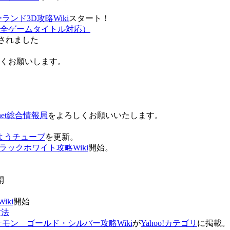
ンド3D攻略Wiki
スタート！
全ゲームタイトル対応）
されました
ろしくお願いします。
net総合情報局
をよろしくお願いいたします。
 おはようチューブ
を更新。
ラックホワイト攻略Wiki
開始。
。
開
ki
開始
方法
ケモン ゴールド・シルバー攻略Wiki
が
Yahoo!カテゴリ
に掲載。