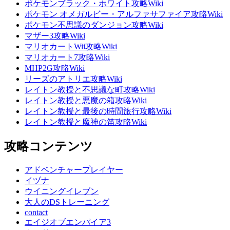
ポケモンブラック・ホワイト攻略Wiki
ポケモン オメガルビー・アルファサファイア攻略Wiki
ポケモン不思議のダンジョン攻略Wiki
マザー3攻略Wiki
マリオカートWii攻略Wiki
マリオカート7攻略Wiki
MHP2G攻略Wiki
リーズのアトリエ攻略Wiki
レイトン教授と不思議な町攻略Wiki
レイトン教授と悪魔の箱攻略Wiki
レイトン教授と最後の時間旅行攻略Wiki
レイトン教授と魔神の笛攻略Wiki
攻略コンテンツ
アドベンチャープレイヤー
イヅナ
ウイニングイレブン
大人のDSトレーニング
contact
エイジオブエンパイア3