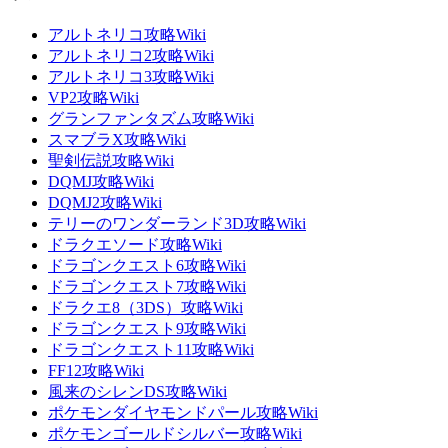
アルトネリコ攻略Wiki
アルトネリコ2攻略Wiki
アルトネリコ3攻略Wiki
VP2攻略Wiki
グランファンタズム攻略Wiki
スマブラX攻略Wiki
聖剣伝説攻略Wiki
DQMJ攻略Wiki
DQMJ2攻略Wiki
テリーのワンダーランド3D攻略Wiki
ドラクエソード攻略Wiki
ドラゴンクエスト6攻略Wiki
ドラゴンクエスト7攻略Wiki
ドラクエ8（3DS）攻略Wiki
ドラゴンクエスト9攻略Wiki
ドラゴンクエスト11攻略Wiki
FF12攻略Wiki
風来のシレンDS攻略Wiki
ポケモンダイヤモンドパール攻略Wiki
ポケモンゴールドシルバー攻略Wiki