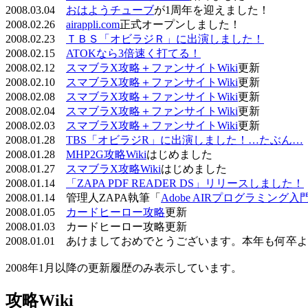
2008.03.04
おはようチューブ
が1周年を迎えました！
2008.02.26
airappli.com
正式オープンしました！
2008.02.23
ＴＢＳ「オビラジＲ」に出演しました！
2008.02.15
ATOKなら3倍速く打てる！
2008.02.12
スマブラX攻略＋ファンサイトWiki
更新
2008.02.10
スマブラX攻略＋ファンサイトWiki
更新
2008.02.08
スマブラX攻略＋ファンサイトWiki
更新
2008.02.04
スマブラX攻略＋ファンサイトWiki
更新
2008.02.03
スマブラX攻略＋ファンサイトWiki
更新
2008.01.28
TBS「オビラジR」に出演しました！…たぶん…
2008.01.28
MHP2G攻略Wiki
はじめました
2008.01.27
スマブラX攻略Wiki
はじめました
2008.01.14
「ZAPA PDF READER DS」リリースしました！
2008.01.14 管理人ZAPA執筆「
Adobe AIRプログラミング入
2008.01.05
カードヒーロー攻略
更新
2008.01.03 カードヒーロー攻略更新
2008.01.01 あけましておめでとうございます。本年も何
2008年1月以降の更新履歴のみ表示しています。
攻略Wiki