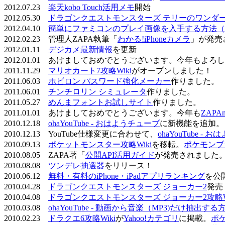
2012.07.23
楽天kobo Touch活用メモ
開始
2012.05.30
ドラゴンクエストモンスターズ テリーのワンダーラ
2012.04.10
簡単にファミコンのプレイ画像を入手する方法（
2012.02.23 管理人ZAPA執筆「
わかる!iPhoneカメラ
」が発売
2012.01.11
デジカメ最新情報
を更新
2012.01.01 あけましておめでとうございます。今年もよ
2011.11.29
マリオカート7攻略Wiki
がオープンしました！
2011.06.03
ホビロン パスワード強化メーカー
作りました。
2011.06.01
チンチロリン シミュレータ
作りました。
2011.05.27
めんまフォントお試しサイト
作りました。
2011.01.01 あけましておめでとうございます。今年も
ZAPA
2010.12.18
ohaYouTube - おはようチューブ
に新機能を追加。
2010.12.13 YouTube仕様変更に合わせて、
ohaYouTube -
2010.09.13
ポケットモンスター攻略Wiki
を移転。
ポケモンブ
2010.08.05 ZAPA著「
公開API活用ガイド
が発売されました
2010.08.08
ツンデレ抽選器
をリリース！
2010.06.12
無料・有料のiPhone・iPadアプリランキング
を公
2010.04.28
ドラゴンクエストモンスターズ ジョーカー2
発売
2010.04.08
ドラゴンクエストモンスターズ ジョーカー2攻略Wi
2010.03.08
ohaYouTube - 動画から音楽（MP3)だけ抽出する
2010.02.23
ドラクエ6攻略Wiki
が
Yahoo!カテゴリ
に掲載。
ポ