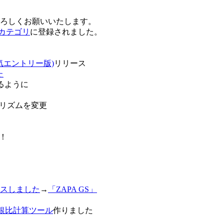
卒よろしくお願いいたします。
o!カテゴリ
に登録されました。
気エントリー版)
リリース
た
るように
リズムを変更
！
スしました
→
「ZAPA GS」
白銀比計算ツール
作りました