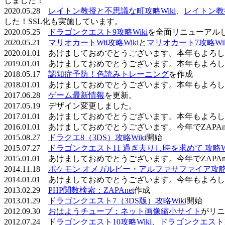
しました！
2020.05.28
レイトン教授と不思議な町攻略Wiki
、
レイトン教
した！SSL化も実施しています。
2020.05.25
ドラゴンクエスト9攻略Wiki
を全面リニューアル
2020.05.21
マリオカートWii攻略Wiki
と
マリオカート7攻略Wik
2020.01.01 あけましておめでとうございます。本年もよ
2019.01.01 あけましておめでとうございます。本年もよ
2018.05.17
認知症予防！色読みトレーニング
を作成
2018.01.01 あけましておめでとうございます。本年もよ
2017.06.28
ゲーム最新情報
を更新。
2017.05.19 デザイン変更しました。
2017.01.01 あけましておめでとうございます。本年もよ
2016.01.01 あけましておめでとうございます。今年でZAP
2015.08.27
ドラクエ8（3DS）攻略Wiki
開始
2015.07.27
ドラゴンクエスト11 過ぎ去りし時を求めて 攻略Wi
2015.01.01 あけましておめでとうございます。今年でZAP
2014.11.18
ポケモン オメガルビー・アルファサファイア攻略W
2014.01.01 あけましておめでとうございます。今年もよ
2013.02.29
PHP関数検索：ZAPAnet
作成
2013.01.29
ドラゴンクエスト7（3DS版）攻略Wiki
開始
2012.09.30
おはようチューブ：ネット画像縮小サイト
がリニ
2012.07.24
ドラゴンクエスト10攻略Wiki
、
ドラゴンクエスト11