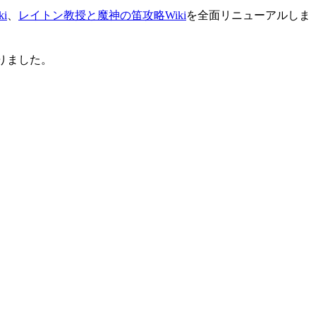
i
、
レイトン教授と魔神の笛攻略Wiki
を全面リニューアルしま
りました。