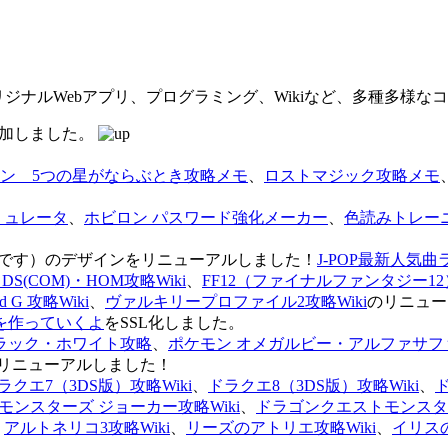
オリジナルWebアプリ、プログラミング、Wikiなど、多種多様
を追加しました。
ン 5つの星がならぶとき攻略メモ
、
ロストマジック攻略メモ
ミュレータ
、
ホビロン パスワード強化メーカー
、
色読みトレー
のページです）のデザインをリニューアルしました！
J-POP最新人気曲
S(COM)・HOM攻略Wiki
、
FF12（ファイナルファンタジー12）
G 攻略Wiki
、
ヴァルキリープロファイル2攻略Wiki
のリニュー
を作っていくよ
をSSL化しました。
ラック・ホワイト攻略
、
ポケモン オメガルビー・アルファサフ
リニューアルしました！
ラクエ7（3DS版）攻略Wiki
、
ドラクエ8（3DS版）攻略Wiki
、
ンスターズ ジョーカー攻略Wiki
、
ドラゴンクエストモンスター
、
アルトネリコ3攻略Wiki
、
リーズのアトリエ攻略Wiki
、
イリス