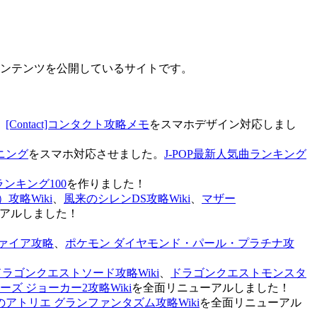
なコンテンツを公開しているサイトです。
、
[Contact]コンタクト攻略メモ
をスマホデザイン対応しまし
ニング
をスマホ対応させました。
J-POP最新人気曲ランキング
ランキング100
を作りました！
攻略Wiki
、
風来のシレンDS攻略Wiki
、
マザー
アルしました！
ァイア攻略
、
ポケモン ダイヤモンド・パール・プラチナ攻
ドラゴンクエストソード攻略Wiki
、
ドラゴンクエストモンスタ
ズ ジョーカー2攻略Wiki
を全面リニューアルしました！
のアトリエ グランファンタズム攻略Wiki
を全面リニューアル