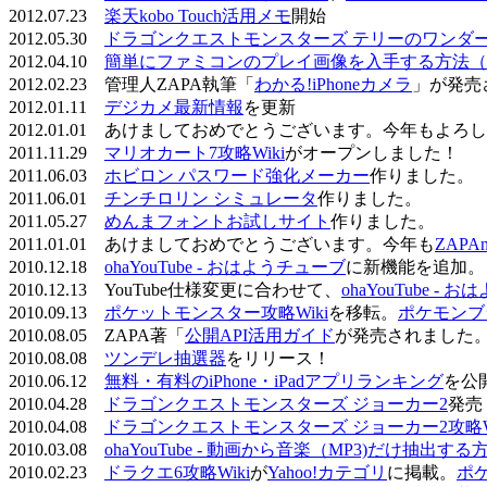
2012.07.23
楽天kobo Touch活用メモ
開始
2012.05.30
ドラゴンクエストモンスターズ テリーのワンダーラ
2012.04.10
簡単にファミコンのプレイ画像を入手する方法（
2012.02.23 管理人ZAPA執筆「
わかる!iPhoneカメラ
」が発売
2012.01.11
デジカメ最新情報
を更新
2012.01.01 あけましておめでとうございます。今年もよ
2011.11.29
マリオカート7攻略Wiki
がオープンしました！
2011.06.03
ホビロン パスワード強化メーカー
作りました。
2011.06.01
チンチロリン シミュレータ
作りました。
2011.05.27
めんまフォントお試しサイト
作りました。
2011.01.01 あけましておめでとうございます。今年も
ZAPA
2010.12.18
ohaYouTube - おはようチューブ
に新機能を追加。
2010.12.13 YouTube仕様変更に合わせて、
ohaYouTube -
2010.09.13
ポケットモンスター攻略Wiki
を移転。
ポケモンブ
2010.08.05 ZAPA著「
公開API活用ガイド
が発売されました
2010.08.08
ツンデレ抽選器
をリリース！
2010.06.12
無料・有料のiPhone・iPadアプリランキング
を公
2010.04.28
ドラゴンクエストモンスターズ ジョーカー2
発売
2010.04.08
ドラゴンクエストモンスターズ ジョーカー2攻略Wi
2010.03.08
ohaYouTube - 動画から音楽（MP3)だけ抽出する
2010.02.23
ドラクエ6攻略Wiki
が
Yahoo!カテゴリ
に掲載。
ポ