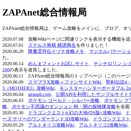
ZAPAnet総合情報局
ZAPAnet総合情報局は、ゲーム攻略をメインに、ブログ、
2020.07.08 攻略Wikiページに関連リンクを表示する機能
2020.07.01
ステルス将棋 棋譜再生
を作りました！
2020.06.20
降魔霊符伝イヅナ攻略メモ
、
マジカルバケーショ
た。
2020.06.14
めんまフォントお試しサイト
、
チンチロリン シ
100
の表示を改良しました。
2020.06.11 ZAPAnet総合情報局のトップページ（こ
2020.06.09
スマブラX攻略＋ファンサイトWiki
、
聖剣伝説4・D
3（MOTHER3）攻略Wiki
、
モンスターハンターポータブル 2nd 
2020.06.04
airappli.com
、
公開APIを利用したサンプルサイト
2020.06.03
ポケモン ゴールド・シルバー攻略
、
ポケモン ブ
略
、
ポケモン不思議のダンジョン 時・闇の探検隊攻略
を全面
2020.05.30
ドラゴンクエスト6 幻の大地(DS版) 攻略Wiki
、
ド
ーズ テリーのワンダーランド3D攻略Wiki
、
ドラゴンクエストモ
2020.05.29
アルトネリコ攻略Wiki
、
アルトネリコ2攻略Wiki