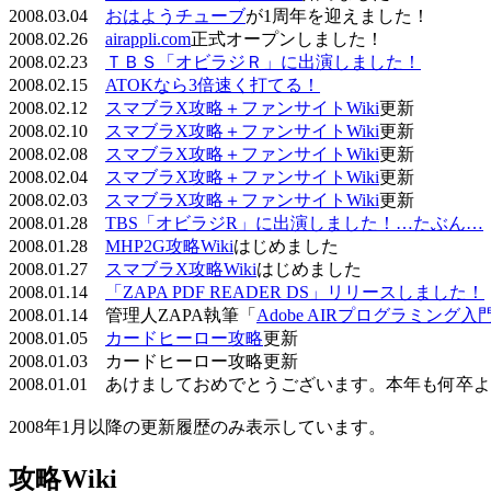
2008.03.04
おはようチューブ
が1周年を迎えました！
2008.02.26
airappli.com
正式オープンしました！
2008.02.23
ＴＢＳ「オビラジＲ」に出演しました！
2008.02.15
ATOKなら3倍速く打てる！
2008.02.12
スマブラX攻略＋ファンサイトWiki
更新
2008.02.10
スマブラX攻略＋ファンサイトWiki
更新
2008.02.08
スマブラX攻略＋ファンサイトWiki
更新
2008.02.04
スマブラX攻略＋ファンサイトWiki
更新
2008.02.03
スマブラX攻略＋ファンサイトWiki
更新
2008.01.28
TBS「オビラジR」に出演しました！…たぶん…
2008.01.28
MHP2G攻略Wiki
はじめました
2008.01.27
スマブラX攻略Wiki
はじめました
2008.01.14
「ZAPA PDF READER DS」リリースしました！
2008.01.14 管理人ZAPA執筆「
Adobe AIRプログラミング入
2008.01.05
カードヒーロー攻略
更新
2008.01.03 カードヒーロー攻略更新
2008.01.01 あけましておめでとうございます。本年も何
2008年1月以降の更新履歴のみ表示しています。
攻略Wiki