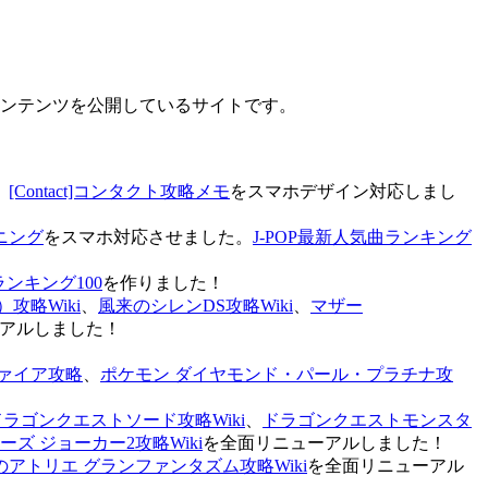
なコンテンツを公開しているサイトです。
、
[Contact]コンタクト攻略メモ
をスマホデザイン対応しまし
ニング
をスマホ対応させました。
J-POP最新人気曲ランキング
ランキング100
を作りました！
攻略Wiki
、
風来のシレンDS攻略Wiki
、
マザー
アルしました！
ァイア攻略
、
ポケモン ダイヤモンド・パール・プラチナ攻
ドラゴンクエストソード攻略Wiki
、
ドラゴンクエストモンスタ
ズ ジョーカー2攻略Wiki
を全面リニューアルしました！
のアトリエ グランファンタズム攻略Wiki
を全面リニューアル