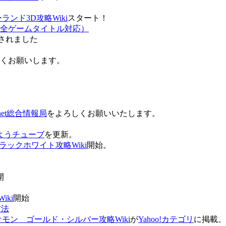
ンド3D攻略Wiki
スタート！
全ゲームタイトル対応）
されました
ろしくお願いします。
net総合情報局
をよろしくお願いいたします。
 おはようチューブ
を更新。
ラックホワイト攻略Wiki
開始。
。
開
ki
開始
方法
ケモン ゴールド・シルバー攻略Wiki
が
Yahoo!カテゴリ
に掲載。