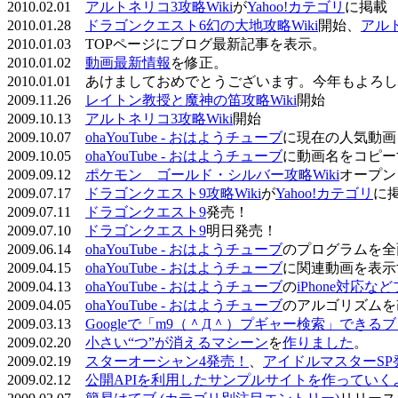
2010.02.01
アルトネリコ3攻略Wiki
が
Yahoo!カテゴリ
に掲載
2010.01.28
ドラゴンクエスト6幻の大地攻略Wiki
開始、
アル
2010.01.03 TOPページにブログ最新記事を表示。
2010.01.02
動画最新情報
を修正。
2010.01.01 あけましておめでとうございます。今年もよ
2009.11.26
レイトン教授と魔神の笛攻略Wiki
開始
2009.10.13
アルトネリコ3攻略Wiki
開始
2009.10.07
ohaYouTube - おはようチューブ
に現在の人気動画
2009.10.05
ohaYouTube - おはようチューブ
に動画名をコピー
2009.09.12
ポケモン ゴールド・シルバー攻略Wiki
オープン
2009.07.17
ドラゴンクエスト9攻略Wiki
が
Yahoo!カテゴリ
に
2009.07.11
ドラゴンクエスト9
発売！
2009.07.10
ドラゴンクエスト9
明日発売！
2009.06.14
ohaYouTube - おはようチューブ
のプログラムを全
2009.04.15
ohaYouTube - おはようチューブ
に関連動画を表示
2009.04.13
ohaYouTube - おはようチューブ
の
iPhone対応
2009.04.05
ohaYouTube - おはようチューブ
のアルゴリズムを
2009.03.13
Googleで「m9（＾Д＾）プギャー検索」できる
2009.02.20
小さい“つ”が消えるマシーン
を
作りました
。
2009.02.19
スターオーシャン4発売！
、
アイドルマスターSP
2009.02.12
公開APIを利用したサンプルサイトを作っていく