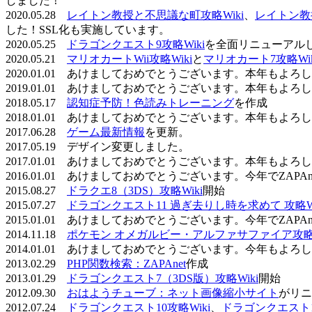
しました！
2020.05.28
レイトン教授と不思議な町攻略Wiki
、
レイトン教
した！SSL化も実施しています。
2020.05.25
ドラゴンクエスト9攻略Wiki
を全面リニューアル
2020.05.21
マリオカートWii攻略Wiki
と
マリオカート7攻略Wik
2020.01.01 あけましておめでとうございます。本年もよ
2019.01.01 あけましておめでとうございます。本年もよ
2018.05.17
認知症予防！色読みトレーニング
を作成
2018.01.01 あけましておめでとうございます。本年もよ
2017.06.28
ゲーム最新情報
を更新。
2017.05.19 デザイン変更しました。
2017.01.01 あけましておめでとうございます。本年もよ
2016.01.01 あけましておめでとうございます。今年でZAP
2015.08.27
ドラクエ8（3DS）攻略Wiki
開始
2015.07.27
ドラゴンクエスト11 過ぎ去りし時を求めて 攻略Wi
2015.01.01 あけましておめでとうございます。今年でZAP
2014.11.18
ポケモン オメガルビー・アルファサファイア攻略W
2014.01.01 あけましておめでとうございます。今年もよ
2013.02.29
PHP関数検索：ZAPAnet
作成
2013.01.29
ドラゴンクエスト7（3DS版）攻略Wiki
開始
2012.09.30
おはようチューブ：ネット画像縮小サイト
がリニ
2012.07.24
ドラゴンクエスト10攻略Wiki
、
ドラゴンクエスト11