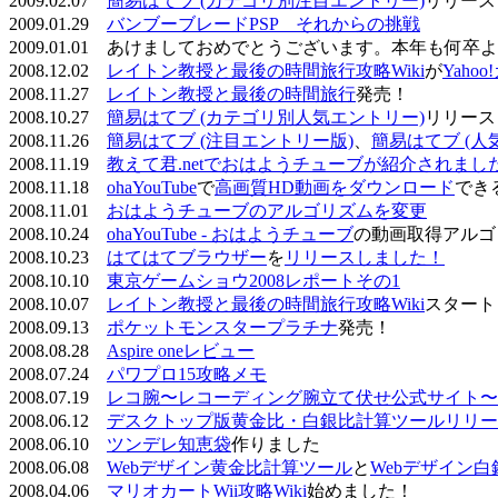
2009.02.07
簡易はてブ (カテゴリ別注目エントリー)
リリース
2009.01.29
バンブーブレードPSP それからの挑戦
2009.01.01 あけましておめでとうございます。本年も何
2008.12.02
レイトン教授と最後の時間旅行攻略Wiki
が
Yaho
2008.11.27
レイトン教授と最後の時間旅行
発売！
2008.10.27
簡易はてブ (カテゴリ別人気エントリー)
リリース
2008.11.26
簡易はてブ (注目エントリー版)
、
簡易はてブ (人
2008.11.19
教えて君.netでおはようチューブが紹介されまし
2008.11.18
ohaYouTube
で
高画質HD動画をダウンロード
でき
2008.11.01
おはようチューブのアルゴリズムを変更
2008.10.24
ohaYouTube - おはようチューブ
の動画取得アルゴ
2008.10.23
はてはてブラウザー
を
リリースしました！
2008.10.10
東京ゲームショウ2008レポートその1
2008.10.07
レイトン教授と最後の時間旅行攻略Wiki
スタート
2008.09.13
ポケットモンスタープラチナ
発売！
2008.08.28
Aspire oneレビュー
2008.07.24
パワプロ15攻略メモ
2008.07.19
レコ腕〜レコーディング腕立て伏せ公式サイト〜
2008.06.12
デスクトップ版黄金比・白銀比計算ツールリリー
2008.06.10
ツンデレ知恵袋
作りました
2008.06.08
Webデザイン黄金比計算ツール
と
Webデザイン
2008.04.06
マリオカートWii攻略Wiki
始めました！