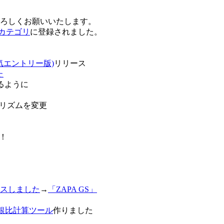
卒よろしくお願いいたします。
o!カテゴリ
に登録されました。
気エントリー版)
リリース
た
るように
リズムを変更
！
スしました
→
「ZAPA GS」
白銀比計算ツール
作りました