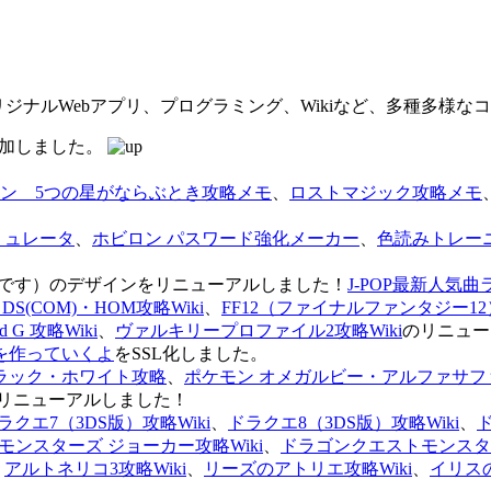
オリジナルWebアプリ、プログラミング、Wikiなど、多種多様
を追加しました。
ン 5つの星がならぶとき攻略メモ
、
ロストマジック攻略メモ
ミュレータ
、
ホビロン パスワード強化メーカー
、
色読みトレー
のページです）のデザインをリニューアルしました！
J-POP最新人気曲
S(COM)・HOM攻略Wiki
、
FF12（ファイナルファンタジー12）
G 攻略Wiki
、
ヴァルキリープロファイル2攻略Wiki
のリニュー
を作っていくよ
をSSL化しました。
ラック・ホワイト攻略
、
ポケモン オメガルビー・アルファサフ
リニューアルしました！
ラクエ7（3DS版）攻略Wiki
、
ドラクエ8（3DS版）攻略Wiki
、
ンスターズ ジョーカー攻略Wiki
、
ドラゴンクエストモンスター
、
アルトネリコ3攻略Wiki
、
リーズのアトリエ攻略Wiki
、
イリス