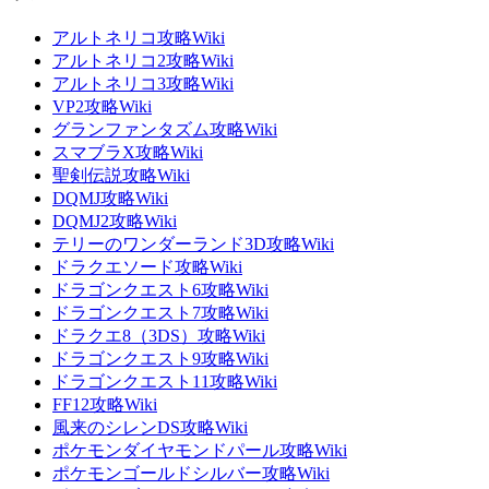
アルトネリコ攻略Wiki
アルトネリコ2攻略Wiki
アルトネリコ3攻略Wiki
VP2攻略Wiki
グランファンタズム攻略Wiki
スマブラX攻略Wiki
聖剣伝説攻略Wiki
DQMJ攻略Wiki
DQMJ2攻略Wiki
テリーのワンダーランド3D攻略Wiki
ドラクエソード攻略Wiki
ドラゴンクエスト6攻略Wiki
ドラゴンクエスト7攻略Wiki
ドラクエ8（3DS）攻略Wiki
ドラゴンクエスト9攻略Wiki
ドラゴンクエスト11攻略Wiki
FF12攻略Wiki
風来のシレンDS攻略Wiki
ポケモンダイヤモンドパール攻略Wiki
ポケモンゴールドシルバー攻略Wiki