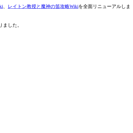
i
、
レイトン教授と魔神の笛攻略Wiki
を全面リニューアルしま
りました。