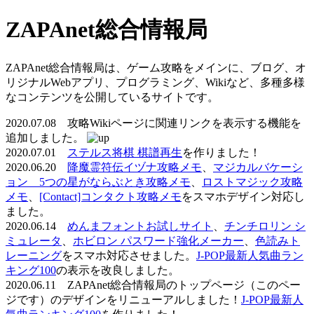
ZAPAnet総合情報局
ZAPAnet総合情報局は、ゲーム攻略をメインに、ブログ、オ
リジナルWebアプリ、プログラミング、Wikiなど、多種多様
なコンテンツを公開しているサイトです。
2020.07.08 攻略Wikiページに関連リンクを表示する機能を
追加しました。
2020.07.01
ステルス将棋 棋譜再生
を作りました！
2020.06.20
降魔霊符伝イヅナ攻略メモ
、
マジカルバケーシ
ョン 5つの星がならぶとき攻略メモ
、
ロストマジック攻略
メモ
、
[Contact]コンタクト攻略メモ
をスマホデザイン対応し
ました。
2020.06.14
めんまフォントお試しサイト
、
チンチロリン シ
ミュレータ
、
ホビロン パスワード強化メーカー
、
色読みト
レーニング
をスマホ対応させました。
J-POP最新人気曲ラン
キング100
の表示を改良しました。
2020.06.11 ZAPAnet総合情報局のトップページ（このペー
ジです）のデザインをリニューアルしました！
J-POP最新人