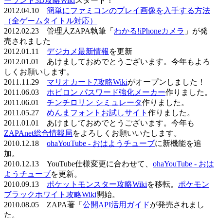
ーランド3D攻略Wiki
スタート！
2012.04.10
簡単にファミコンのプレイ画像を入手する方法
（全ゲームタイトル対応）
2012.02.23 管理人ZAPA執筆「
わかる!iPhoneカメラ
」が発
売されました
2012.01.11
デジカメ最新情報
を更新
2012.01.01 あけましておめでとうございます。今年もよろ
しくお願いします。
2011.11.29
マリオカート7攻略Wiki
がオープンしました！
2011.06.03
ホビロン パスワード強化メーカー
作りました。
2011.06.01
チンチロリン シミュレータ
作りました。
2011.05.27
めんまフォントお試しサイト
作りました。
2011.01.01 あけましておめでとうございます。今年も
ZAPAnet総合情報局
をよろしくお願いいたします。
2010.12.18
ohaYouTube - おはようチューブ
に新機能を追
加。
2010.12.13 YouTube仕様変更に合わせて、
ohaYouTube - おは
ようチューブ
を更新。
2010.09.13
ポケットモンスター攻略Wiki
を移転。
ポケモン
ブラックホワイト攻略Wiki
開始。
2010.08.05 ZAPA著「
公開API活用ガイド
が発売されまし
た。