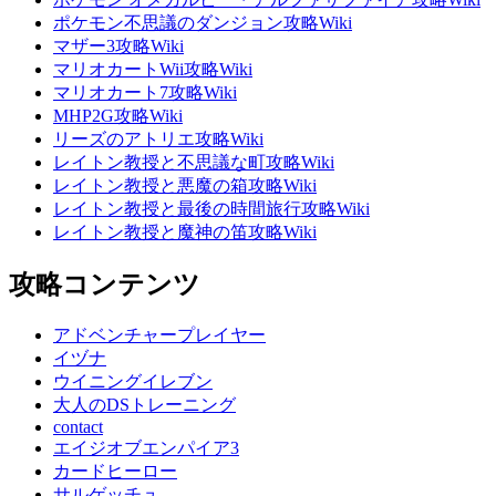
ポケモン不思議のダンジョン攻略Wiki
マザー3攻略Wiki
マリオカートWii攻略Wiki
マリオカート7攻略Wiki
MHP2G攻略Wiki
リーズのアトリエ攻略Wiki
レイトン教授と不思議な町攻略Wiki
レイトン教授と悪魔の箱攻略Wiki
レイトン教授と最後の時間旅行攻略Wiki
レイトン教授と魔神の笛攻略Wiki
攻略コンテンツ
アドベンチャープレイヤー
イヅナ
ウイニングイレブン
大人のDSトレーニング
contact
エイジオブエンパイア3
カードヒーロー
サルゲッチュ