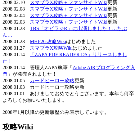
2008.02.10
スマブラX攻略＋ファンサイトWiki
更新
2008.02.08
スマブラX攻略＋ファンサイトWiki
更新
2008.02.04
スマブラX攻略＋ファンサイトWiki
更新
2008.02.03
スマブラX攻略＋ファンサイトWiki
更新
2008.01.28
TBS「オビラジR」に出演しました！…たぶ
ん…
2008.01.28
MHP2G攻略Wiki
はじめました
2008.01.27
スマブラX攻略Wiki
はじめました
2008.01.14
「ZAPA PDF READER DS」リリースしまし
た！
2008.01.14 管理人ZAPA執筆「
Adobe AIRプログラミング入
門
」が発売されました！
2008.01.05
カードヒーロー攻略
更新
2008.01.03 カードヒーロー攻略更新
2008.01.01 あけましておめでとうございます。本年も何卒
よろしくお願いいたします。
2008年1月以降の更新履歴のみ表示しています。
攻略Wiki