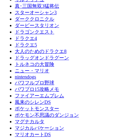
真･三国無双3猛将伝
スターオーシャン3
ダーククロニクル
ダービースタリオン
ドラゴンクエスト
ドラクエ4
ドラクエ5
大人のためのドラクエ8
ドラッグオンドラグーン
トルネコの大冒険
ニュー・マリオ
nintendogs
パワフルプロ野球
パワプロ15攻略メモ
ファイアーエムブレム
風来のシレンDS
ポケットモンスター
ポケモン不思議のダンジョン
マグナカルタ
マジカルバケーション
マリオカートDS