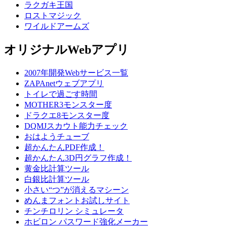
ラクガキ王国
ロストマジック
ワイルドアームズ
オリジナルWebアプリ
2007年開発Webサービス一覧
ZAPAnetウェブアプリ
トイレで過ごす時間
MOTHER3モンスター度
ドラクエ8モンスター度
DQMJスカウト能力チェック
おはようチューブ
超かんたんPDF作成！
超かんたん3D円グラフ作成！
黄金比計算ツール
白銀比計算ツール
小さい“つ”が消えるマシーン
めんまフォントお試しサイト
チンチロリン シミュレータ
ホビロン パスワード強化メーカー