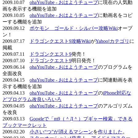
2009.10.07
ohaYouTube - おはようチューブ
に現在の人気動
画を表示する機能を追加
2009.10.05
ohaYouTube - おはようチューブ
に動画名をコピ
ーする機能を追加
2009.09.12
ポケモン ゴールド・シルバー攻略Wiki
オープ
ン！
2009.07.17
ドラゴンクエスト9攻略Wiki
が
Yahoo!カテゴリ
に
掲載
2009.07.11
ドラゴンクエスト9
発売！
2009.07.10
ドラゴンクエスト9
明日発売！
2009.06.14
ohaYouTube - おはようチューブ
のプログラムを
全面改良
2009.04.15
ohaYouTube - おはようチューブ
に関連動画を表
示する機能を追加
2009.04.13
ohaYouTube - おはようチューブ
の
iPhone対応な
どプログラム改良いろいろ
2009.04.05
ohaYouTube - おはようチューブ
のアルゴリズム
を改良
2009.03.13
Googleで「m9（＾Д＾）プギャー検索」できる
ブックマークレット
2009.02.20
小さい“つ”が消えるマシーン
を
作りました
。