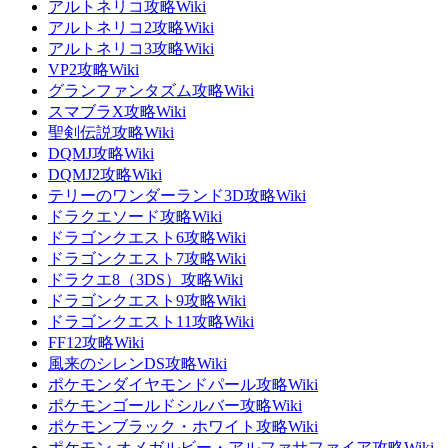
アルトネリコ攻略Wiki
アルトネリコ2攻略Wiki
アルトネリコ3攻略Wiki
VP2攻略Wiki
グランファンタズム攻略Wiki
スマブラX攻略Wiki
聖剣伝説攻略Wiki
DQMJ攻略Wiki
DQMJ2攻略Wiki
テリーのワンダーランド3D攻略Wiki
ドラクエソード攻略Wiki
ドラゴンクエスト6攻略Wiki
ドラゴンクエスト7攻略Wiki
ドラクエ8（3DS）攻略Wiki
ドラゴンクエスト9攻略Wiki
ドラゴンクエスト11攻略Wiki
FF12攻略Wiki
風来のシレンDS攻略Wiki
ポケモンダイヤモンドパール攻略Wiki
ポケモンゴールドシルバー攻略Wiki
ポケモンブラック・ホワイト攻略Wiki
ポケモン オメガルビー・アルファサファイア攻略Wiki