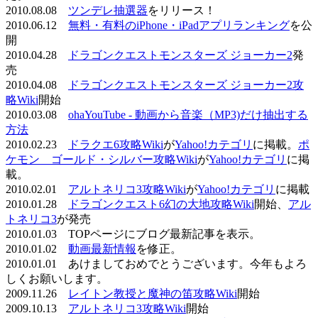
2010.08.08
ツンデレ抽選器
をリリース！
2010.06.12
無料・有料のiPhone・iPadアプリランキング
を公
開
2010.04.28
ドラゴンクエストモンスターズ ジョーカー2
発
売
2010.04.08
ドラゴンクエストモンスターズ ジョーカー2攻
略Wiki
開始
2010.03.08
ohaYouTube - 動画から音楽（MP3)だけ抽出する
方法
2010.02.23
ドラクエ6攻略Wiki
が
Yahoo!カテゴリ
に掲載。
ポ
ケモン ゴールド・シルバー攻略Wiki
が
Yahoo!カテゴリ
に掲
載。
2010.02.01
アルトネリコ3攻略Wiki
が
Yahoo!カテゴリ
に掲載
2010.01.28
ドラゴンクエスト6幻の大地攻略Wiki
開始、
アル
トネリコ3
が発売
2010.01.03 TOPページにブログ最新記事を表示。
2010.01.02
動画最新情報
を修正。
2010.01.01 あけましておめでとうございます。今年もよろ
しくお願いします。
2009.11.26
レイトン教授と魔神の笛攻略Wiki
開始
2009.10.13
アルトネリコ3攻略Wiki
開始