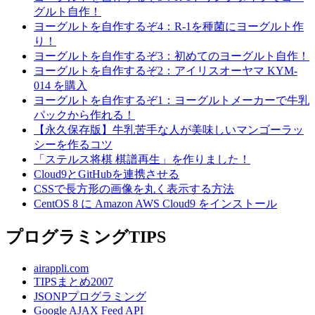
グルト自作！
ヨーグルトを自作するぞ4：R-1を種菌にヨーグルト作
り！
ヨーグルトを自作するぞ3：初めてのヨーグルト自作！
ヨーグルトを自作するぞ2：アイリスオーヤマ KYM-
014 を購入
ヨーグルトを自作するぞ1：ヨーグルトメーカーで牛乳
パックから作れる！
【永久保存版】牛乳苦手な人が美味しいマンゴーラッ
シーを作るコツ
「ステルス将棋 棋譜再生」を作りました！
Cloud9とGitHubを連携させる
CSSで長方形の画像を丸く表示する方法
CentOS 8 に Amazon AWS Cloud9 をインストール
プログラミングTIPS
airappli.com
TIPSまとめ2007
JSONPプログラミング
Google AJAX Feed API