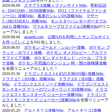
気曲ランキング100
を作りました！
2020.06.09
スマブラX攻略＋ファンサイトWiki
、
聖剣伝説
4・DS(COM)・HOM攻略Wiki
、
FF12（ファイナルファンタ
ジー12）攻略Wiki
、
風来のシレンDS攻略Wiki
、
マザー
3（MOTHER3）攻略Wiki
、
モンスターハンターポータブル
2nd G 攻略Wiki
、
ヴァルキリープロファイル2攻略Wiki
のリニ
ューアルしました！
2020.06.04
airappli.com
、
公開APIを利用したサンプルサイト
を作っていくよ
をSSL化しました。
2020.06.03
ポケモン ゴールド・シルバー攻略
、
ポケモン ブ
ラック・ホワイト攻略
、
ポケモン オメガルビー・アルファ
サファイア攻略
、
ポケモン ダイヤモンド・パール・プラチ
ナ攻略
、
ポケモン不思議のダンジョン 時・闇の探検隊攻略
を全面リニューアルしました！
2020.05.30
ドラゴンクエスト6 幻の大地(DS版) 攻略Wiki
、
ドラクエ7（3DS版）攻略Wiki
、
ドラクエ8（3DS版）攻略
Wiki
、
ドラゴンクエストソード攻略Wiki
、
ドラゴンクエスト
モンスターズ テリーのワンダーランド3D攻略Wiki
、
ドラゴ
ンクエストモンスターズ ジョーカー攻略Wiki
、
ドラゴンク
エストモンスターズ ジョーカー2攻略Wiki
を全面リニューア
ルしました！
2020.05.29
アルトネリコ攻略Wiki
、
アルトネリコ2攻略