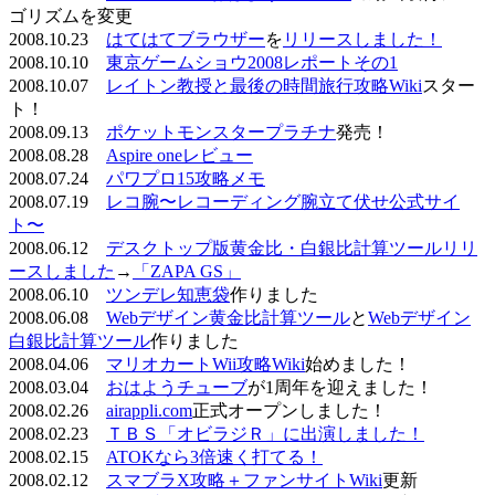
ゴリズムを変更
2008.10.23
はてはてブラウザー
を
リリースしました！
2008.10.10
東京ゲームショウ2008レポートその1
2008.10.07
レイトン教授と最後の時間旅行攻略Wiki
スター
ト！
2008.09.13
ポケットモンスタープラチナ
発売！
2008.08.28
Aspire oneレビュー
2008.07.24
パワプロ15攻略メモ
2008.07.19
レコ腕〜レコーディング腕立て伏せ公式サイ
ト〜
2008.06.12
デスクトップ版黄金比・白銀比計算ツールリリ
ースしました
→
「ZAPA GS」
2008.06.10
ツンデレ知恵袋
作りました
2008.06.08
Webデザイン黄金比計算ツール
と
Webデザイン
白銀比計算ツール
作りました
2008.04.06
マリオカートWii攻略Wiki
始めました！
2008.03.04
おはようチューブ
が1周年を迎えました！
2008.02.26
airappli.com
正式オープンしました！
2008.02.23
ＴＢＳ「オビラジＲ」に出演しました！
2008.02.15
ATOKなら3倍速く打てる！
2008.02.12
スマブラX攻略＋ファンサイトWiki
更新