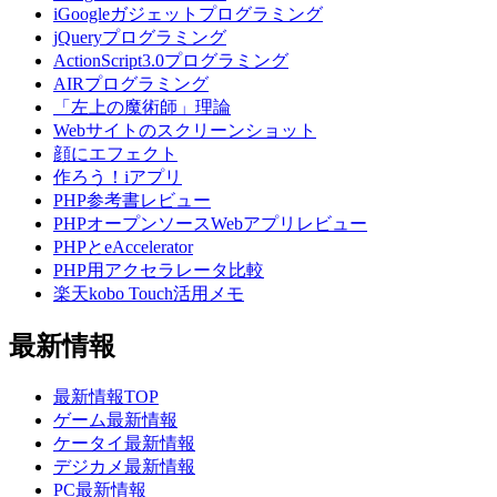
iGoogleガジェットプログラミング
jQueryプログラミング
ActionScript3.0プログラミング
AIRプログラミング
「左上の魔術師」理論
Webサイトのスクリーンショット
顔にエフェクト
作ろう！iアプリ
PHP参考書レビュー
PHPオープンソースWebアプリレビュー
PHPとeAccelerator
PHP用アクセラレータ比較
楽天kobo Touch活用メモ
最新情報
最新情報TOP
ゲーム最新情報
ケータイ最新情報
デジカメ最新情報
PC最新情報