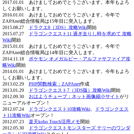
2017.01.01 あけましておめでとうございます。本年もよろ
しくお願いします。
2016.01.01 あけましておめでとうございます。今年で
ZAPAnet総合情報局は15年目に突入します。
2015.08.27
ドラクエ8（3DS）攻略Wiki
開始
2015.07.27
ドラゴンクエスト11 過ぎ去りし時を求めて 攻略
Wiki
開始
2015.01.01 あけましておめでとうございます。今年で
ZAPAnet総合情報局は14年目に突入します。
2014.11.18
ポケモン オメガルビー・アルファサファイア攻
略Wiki
開始
2014.01.01 あけましておめでとうございます。今年もよろ
しくお願いします。
2013.02.29
PHP関数検索：ZAPAnet
作成
2013.01.29
ドラゴンクエスト7（3DS版）攻略Wiki
開始
2012.09.30
おはようチューブ：ネット画像縮小サイト
がリ
ニューアルオープン！
2012.07.24
ドラゴンクエスト10攻略Wiki
、
ドラゴンクエス
ト11攻略Wiki
オープン！
2012.07.23
楽天kobo Touch活用メモ
開始
2012.05.30
ドラゴンクエストモンスターズ テリーのワンダ