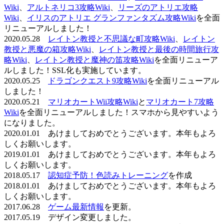
Wiki
、
アルトネリコ3攻略Wiki
、
リーズのアトリエ攻略
Wiki
、
イリスのアトリエ グランファンタズム攻略Wiki
を全面
リニューアルしました！
2020.05.28
レイトン教授と不思議な町攻略Wiki
、
レイトン
教授と悪魔の箱攻略Wiki
、
レイトン教授と最後の時間旅行攻
略Wiki
、
レイトン教授と魔神の笛攻略Wiki
を全面リニューア
ルしました！SSL化も実施しています。
2020.05.25
ドラゴンクエスト9攻略Wiki
を全面リニューアル
しました！
2020.05.21
マリオカートWii攻略Wiki
と
マリオカート7攻略
Wiki
を全面リニューアルしました！スマホから見やすいよう
になりました。
2020.01.01 あけましておめでとうございます。本年もよろ
しくお願いします。
2019.01.01 あけましておめでとうございます。本年もよろ
しくお願いします。
2018.05.17
認知症予防！色読みトレーニング
を作成
2018.01.01 あけましておめでとうございます。本年もよろ
しくお願いします。
2017.06.28
ゲーム最新情報
を更新。
2017.05.19 デザイン変更しました。