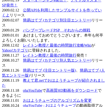
2009.02.19
スターオーシャン4発売！
、
アイドルマスター
SP発売！
2009.02.12
公開APIを利用したサンプルサイトを作ってい
くよ
リリース
2009.02.07
簡易はてブ (カテゴリ別注目エントリー)
リリー
ス
2009.01.29
バンブーブレードPSP それからの挑戦
2009.01.01 あけましておめでとうございます。本年も何卒
よろしくお願いいたします。
2008.12.02
レイトン教授と最後の時間旅行攻略Wiki
が
Yahoo!カテゴリ
に登録されました。
2008.11.27
レイトン教授と最後の時間旅行
発売！
2008.10.27
簡易はてブ (カテゴリ別人気エントリー)
リリー
ス
2008.11.26
簡易はてブ (注目エントリー版)
、
簡易はてブ (人
気エントリー版)
リリース
2008.11.19
教えて君.netでおはようチューブが紹介されまし
た
2008.11.18
ohaYouTube
で
高画質HD動画をダウンロード
で
きるように
2008.11.01
おはようチューブのアルゴリズムを変更
2008.10.24
ohaYouTube - おはようチューブ
の動画取得アル