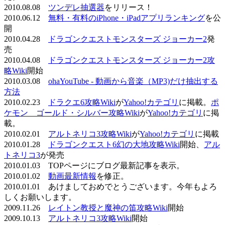
2010.08.08
ツンデレ抽選器
をリリース！
2010.06.12
無料・有料のiPhone・iPadアプリランキング
を公
開
2010.04.28
ドラゴンクエストモンスターズ ジョーカー2
発
売
2010.04.08
ドラゴンクエストモンスターズ ジョーカー2攻
略Wiki
開始
2010.03.08
ohaYouTube - 動画から音楽（MP3)だけ抽出する
方法
2010.02.23
ドラクエ6攻略Wiki
が
Yahoo!カテゴリ
に掲載。
ポ
ケモン ゴールド・シルバー攻略Wiki
が
Yahoo!カテゴリ
に掲
載。
2010.02.01
アルトネリコ3攻略Wiki
が
Yahoo!カテゴリ
に掲載
2010.01.28
ドラゴンクエスト6幻の大地攻略Wiki
開始、
アル
トネリコ3
が発売
2010.01.03 TOPページにブログ最新記事を表示。
2010.01.02
動画最新情報
を修正。
2010.01.01 あけましておめでとうございます。今年もよろ
しくお願いします。
2009.11.26
レイトン教授と魔神の笛攻略Wiki
開始
2009.10.13
アルトネリコ3攻略Wiki
開始