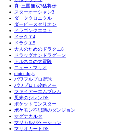
真･三国無双3猛将伝
スターオーシャン3
ダーククロニクル
ダービースタリオン
ドラゴンクエスト
ドラクエ4
ドラクエ5
大人のためのドラクエ8
ドラッグオンドラグーン
トルネコの大冒険
ニュー・マリオ
nintendogs
パワフルプロ野球
パワプロ15攻略メモ
ファイアーエムブレム
風来のシレンDS
ポケットモンスター
ポケモン不思議のダンジョン
マグナカルタ
マジカルバケーション
マリオカートDS