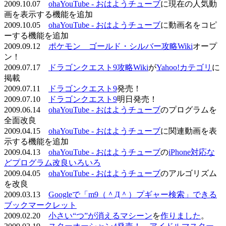
2009.10.07
ohaYouTube - おはようチューブ
に現在の人気動
画を表示する機能を追加
2009.10.05
ohaYouTube - おはようチューブ
に動画名をコピ
ーする機能を追加
2009.09.12
ポケモン ゴールド・シルバー攻略Wiki
オープ
ン！
2009.07.17
ドラゴンクエスト9攻略Wiki
が
Yahoo!カテゴリ
に
掲載
2009.07.11
ドラゴンクエスト9
発売！
2009.07.10
ドラゴンクエスト9
明日発売！
2009.06.14
ohaYouTube - おはようチューブ
のプログラムを
全面改良
2009.04.15
ohaYouTube - おはようチューブ
に関連動画を表
示する機能を追加
2009.04.13
ohaYouTube - おはようチューブ
の
iPhone対応な
どプログラム改良いろいろ
2009.04.05
ohaYouTube - おはようチューブ
のアルゴリズム
を改良
2009.03.13
Googleで「m9（＾Д＾）プギャー検索」できる
ブックマークレット
2009.02.20
小さい“つ”が消えるマシーン
を
作りました
。