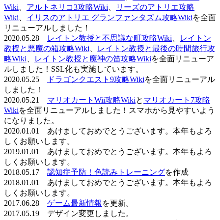
Wiki
、
アルトネリコ3攻略Wiki
、
リーズのアトリエ攻略
Wiki
、
イリスのアトリエ グランファンタズム攻略Wiki
を全面
リニューアルしました！
2020.05.28
レイトン教授と不思議な町攻略Wiki
、
レイトン
教授と悪魔の箱攻略Wiki
、
レイトン教授と最後の時間旅行攻
略Wiki
、
レイトン教授と魔神の笛攻略Wiki
を全面リニューア
ルしました！SSL化も実施しています。
2020.05.25
ドラゴンクエスト9攻略Wiki
を全面リニューアル
しました！
2020.05.21
マリオカートWii攻略Wiki
と
マリオカート7攻略
Wiki
を全面リニューアルしました！スマホから見やすいよう
になりました。
2020.01.01 あけましておめでとうございます。本年もよろ
しくお願いします。
2019.01.01 あけましておめでとうございます。本年もよろ
しくお願いします。
2018.05.17
認知症予防！色読みトレーニング
を作成
2018.01.01 あけましておめでとうございます。本年もよろ
しくお願いします。
2017.06.28
ゲーム最新情報
を更新。
2017.05.19 デザイン変更しました。