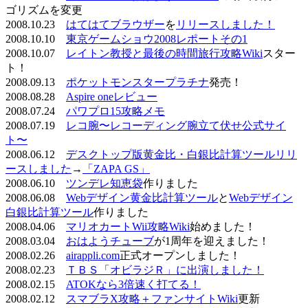
ゴリズムを変更
2008.10.23
はてはてブラウザー
を
リリースしました！
2008.10.10
東京ゲームショウ2008レポートその1
2008.10.07
レイトン教授と最後の時間旅行攻略Wiki
スター
ト！
2008.09.13
ポケットモンスタープラチナ
発売！
2008.08.28
Aspire oneレビュー
2008.07.24
パワプロ15攻略メモ
2008.07.19
レコ腕〜レコーディング腕立て伏せ公式サイ
ト〜
2008.06.12
デスクトップ版黄金比・白銀比計算ツールリリ
ースしました
→
「ZAPA GS」
2008.06.10
ツンデレ知恵袋
作りました
2008.06.08
Webデザイン黄金比計算ツール
と
Webデザイン
白銀比計算ツール
作りました
2008.04.06
マリオカートWii攻略Wiki
始めました！
2008.03.04
おはようチューブ
が1周年を迎えました！
2008.02.26
airappli.com
正式オープンしました！
2008.02.23
ＴＢＳ「オビラジＲ」に出演しました！
2008.02.15
ATOKなら3倍速く打てる！
2008.02.12
スマブラX攻略＋ファンサイトWiki
更新