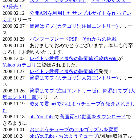
2009.02.19
スターオーシャン4発売！
、
アイドルマスター
SP発売！
2009.02.12
公開APIを利用したサンプルサイトを作ってい
くよ
リリース
2009.02.07
簡易はてブ (カテゴリ別注目エントリー)
リリー
ス
2009.01.29
バンブーブレードPSP それからの挑戦
2009.01.01 あけましておめでとうございます。本年も何卒
よろしくお願いいたします。
2008.12.02
レイトン教授と最後の時間旅行攻略Wiki
が
Yahoo!カテゴリ
に登録されました。
2008.11.27
レイトン教授と最後の時間旅行
発売！
2008.10.27
簡易はてブ (カテゴリ別人気エントリー)
リリー
ス
2008.11.26
簡易はてブ (注目エントリー版)
、
簡易はてブ (人
気エントリー版)
リリース
2008.11.19
教えて君.netでおはようチューブが紹介されまし
た
2008.11.18
ohaYouTube
で
高画質HD動画をダウンロード
で
きるように
2008.11.01
おはようチューブのアルゴリズムを変更
2008.10.24
ohaYouTube - おはようチューブ
の動画取得アル