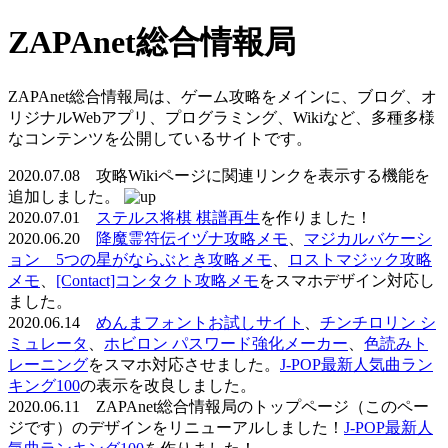
ZAPAnet総合情報局
ZAPAnet総合情報局は、ゲーム攻略をメインに、ブログ、オ
リジナルWebアプリ、プログラミング、Wikiなど、多種多様
なコンテンツを公開しているサイトです。
2020.07.08 攻略Wikiページに関連リンクを表示する機能を
追加しました。
2020.07.01
ステルス将棋 棋譜再生
を作りました！
2020.06.20
降魔霊符伝イヅナ攻略メモ
、
マジカルバケーシ
ョン 5つの星がならぶとき攻略メモ
、
ロストマジック攻略
メモ
、
[Contact]コンタクト攻略メモ
をスマホデザイン対応し
ました。
2020.06.14
めんまフォントお試しサイト
、
チンチロリン シ
ミュレータ
、
ホビロン パスワード強化メーカー
、
色読みト
レーニング
をスマホ対応させました。
J-POP最新人気曲ラン
キング100
の表示を改良しました。
2020.06.11 ZAPAnet総合情報局のトップページ（このペー
ジです）のデザインをリニューアルしました！
J-POP最新人