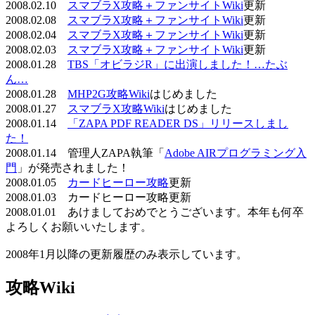
2008.02.10
スマブラX攻略＋ファンサイトWiki
更新
2008.02.08
スマブラX攻略＋ファンサイトWiki
更新
2008.02.04
スマブラX攻略＋ファンサイトWiki
更新
2008.02.03
スマブラX攻略＋ファンサイトWiki
更新
2008.01.28
TBS「オビラジR」に出演しました！…たぶ
ん…
2008.01.28
MHP2G攻略Wiki
はじめました
2008.01.27
スマブラX攻略Wiki
はじめました
2008.01.14
「ZAPA PDF READER DS」リリースしまし
た！
2008.01.14 管理人ZAPA執筆「
Adobe AIRプログラミング入
門
」が発売されました！
2008.01.05
カードヒーロー攻略
更新
2008.01.03 カードヒーロー攻略更新
2008.01.01 あけましておめでとうございます。本年も何卒
よろしくお願いいたします。
2008年1月以降の更新履歴のみ表示しています。
攻略Wiki