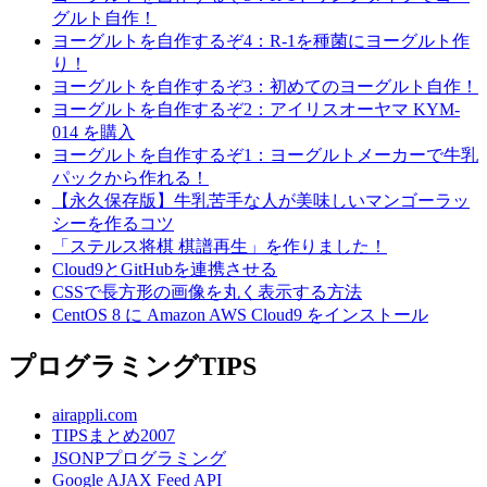
グルト自作！
ヨーグルトを自作するぞ4：R-1を種菌にヨーグルト作
り！
ヨーグルトを自作するぞ3：初めてのヨーグルト自作！
ヨーグルトを自作するぞ2：アイリスオーヤマ KYM-
014 を購入
ヨーグルトを自作するぞ1：ヨーグルトメーカーで牛乳
パックから作れる！
【永久保存版】牛乳苦手な人が美味しいマンゴーラッ
シーを作るコツ
「ステルス将棋 棋譜再生」を作りました！
Cloud9とGitHubを連携させる
CSSで長方形の画像を丸く表示する方法
CentOS 8 に Amazon AWS Cloud9 をインストール
プログラミングTIPS
airappli.com
TIPSまとめ2007
JSONPプログラミング
Google AJAX Feed API