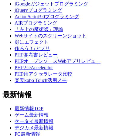
iGoogleガジェットプログラミング
jQueryプログラミング
ActionScript3.0プログラミング
AIRプログラミング
「左上の魔術師」理論
Webサイトのスクリーンショット
顔にエフェクト
作ろう！iアプリ
PHP参考書レビュー
PHPオープンソースWebアプリレビュー
PHPとeAccelerator
PHP用アクセラレータ比較
楽天kobo Touch活用メモ
最新情報
最新情報TOP
ゲーム最新情報
ケータイ最新情報
デジカメ最新情報
PC最新情報