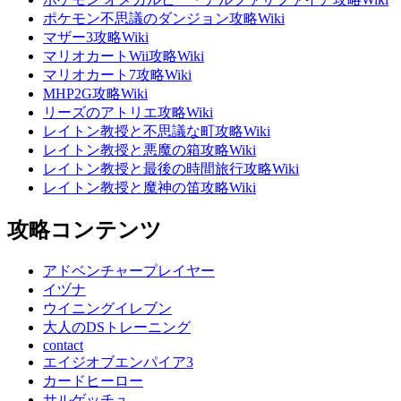
ポケモン不思議のダンジョン攻略Wiki
マザー3攻略Wiki
マリオカートWii攻略Wiki
マリオカート7攻略Wiki
MHP2G攻略Wiki
リーズのアトリエ攻略Wiki
レイトン教授と不思議な町攻略Wiki
レイトン教授と悪魔の箱攻略Wiki
レイトン教授と最後の時間旅行攻略Wiki
レイトン教授と魔神の笛攻略Wiki
攻略コンテンツ
アドベンチャープレイヤー
イヅナ
ウイニングイレブン
大人のDSトレーニング
contact
エイジオブエンパイア3
カードヒーロー
サルゲッチュ