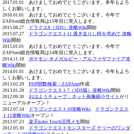
2017.01.01 あけましておめでとうございます。本年もよろ
しくお願いします。
2016.01.01 あけましておめでとうございます。今年で
ZAPAnet総合情報局は15年目に突入します。
2015.08.27
ドラクエ8（3DS）攻略Wiki
開始
2015.07.27
ドラゴンクエスト11 過ぎ去りし時を求めて 攻略
Wiki
開始
2015.01.01 あけましておめでとうございます。今年で
ZAPAnet総合情報局は14年目に突入します。
2014.11.18
ポケモン オメガルビー・アルファサファイア攻
略Wiki
開始
2014.01.01 あけましておめでとうございます。今年もよろ
しくお願いします。
2013.02.29
PHP関数検索：ZAPAnet
作成
2013.01.29
ドラゴンクエスト7（3DS版）攻略Wiki
開始
2012.09.30
おはようチューブ：ネット画像縮小サイト
がリ
ニューアルオープン！
2012.07.24
ドラゴンクエスト10攻略Wiki
、
ドラゴンクエス
ト11攻略Wiki
オープン！
2012.07.23
楽天kobo Touch活用メモ
開始
2012.05.30
ドラゴンクエストモンスターズ テリーのワンダ