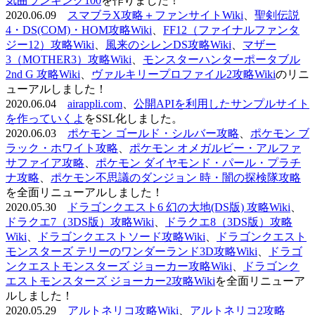
気曲ランキング100
を作りました！
2020.06.09
スマブラX攻略＋ファンサイトWiki
、
聖剣伝説
4・DS(COM)・HOM攻略Wiki
、
FF12（ファイナルファンタ
ジー12）攻略Wiki
、
風来のシレンDS攻略Wiki
、
マザー
3（MOTHER3）攻略Wiki
、
モンスターハンターポータブル
2nd G 攻略Wiki
、
ヴァルキリープロファイル2攻略Wiki
のリニ
ューアルしました！
2020.06.04
airappli.com
、
公開APIを利用したサンプルサイト
を作っていくよ
をSSL化しました。
2020.06.03
ポケモン ゴールド・シルバー攻略
、
ポケモン ブ
ラック・ホワイト攻略
、
ポケモン オメガルビー・アルファ
サファイア攻略
、
ポケモン ダイヤモンド・パール・プラチ
ナ攻略
、
ポケモン不思議のダンジョン 時・闇の探検隊攻略
を全面リニューアルしました！
2020.05.30
ドラゴンクエスト6 幻の大地(DS版) 攻略Wiki
、
ドラクエ7（3DS版）攻略Wiki
、
ドラクエ8（3DS版）攻略
Wiki
、
ドラゴンクエストソード攻略Wiki
、
ドラゴンクエスト
モンスターズ テリーのワンダーランド3D攻略Wiki
、
ドラゴ
ンクエストモンスターズ ジョーカー攻略Wiki
、
ドラゴンク
エストモンスターズ ジョーカー2攻略Wiki
を全面リニューア
ルしました！
2020.05.29
アルトネリコ攻略Wiki
、
アルトネリコ2攻略