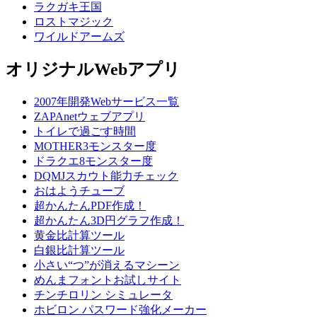
ラクガキ王国
ロストマジック
ワイルドアームズ
オリジナルWebアプリ
2007年開発Webサービス一覧
ZAPAnetウェブアプリ
トイレで過ごす時間
MOTHER3モンスター度
ドラクエ8モンスター度
DQMJスカウト能力チェック
おはようチューブ
超かんたんPDF作成！
超かんたん3D円グラフ作成！
黄金比計算ツール
白銀比計算ツール
小さい“つ”が消えるマシーン
めんまフォントお試しサイト
チンチロリン シミュレータ
ホビロン パスワード強化メーカー