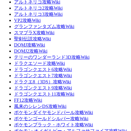
アルトネリコ攻略Wiki
アルトネリコ2攻略Wiki
アルトネリコ3攻略Wiki
VP2攻略Wiki
グランファンタズム攻略Wiki
スマブラX攻略Wiki
聖剣伝説攻略Wiki
DQMJ攻略Wiki
DQMJ2攻略Wiki
テリーのワンダーランド3D攻略Wiki
ドラクエソード攻略Wiki
ドラゴンクエスト6攻略Wiki
ドラゴンクエスト7攻略Wiki
ドラクエ8（3DS）攻略Wiki
ドラゴンクエスト9攻略Wiki
ドラゴンクエスト11攻略Wiki
FF12攻略Wiki
風来のシレンDS攻略Wiki
ポケモンダイヤモンドパール攻略Wiki
ポケモンゴールドシルバー攻略Wiki
ポケモンブラック・ホワイト攻略Wiki
ポケモン オメガルビー・アルファサファイア攻略Wiki