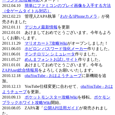
ーランド3D攻略Wiki
スタート！
2012.04.10
簡単にファミコンのプレイ画像を入手する方法
（全ゲームタイトル対応）
2012.02.23 管理人ZAPA執筆「
わかる!iPhoneカメラ
」が発
売されました
2012.01.11
デジカメ最新情報
を更新
2012.01.01 あけましておめでとうございます。今年もよろ
しくお願いします。
2011.11.29
マリオカート7攻略Wiki
がオープンしました！
2011.06.03
ホビロン パスワード強化メーカー
作りました。
2011.06.01
チンチロリン シミュレータ
作りました。
2011.05.27
めんまフォントお試しサイト
作りました。
2011.01.01 あけましておめでとうございます。今年も
ZAPAnet総合情報局
をよろしくお願いいたします。
2010.12.18
ohaYouTube - おはようチューブ
に新機能を追
加。
2010.12.13 YouTube仕様変更に合わせて、
ohaYouTube - おは
ようチューブ
を更新。
2010.09.13
ポケットモンスター攻略Wiki
を移転。
ポケモン
ブラックホワイト攻略Wiki
開始。
2010.08.05 ZAPA著「
公開API活用ガイド
が発売されまし
た。