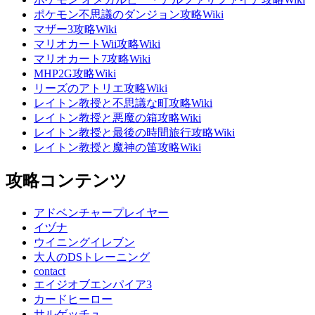
ポケモン不思議のダンジョン攻略Wiki
マザー3攻略Wiki
マリオカートWii攻略Wiki
マリオカート7攻略Wiki
MHP2G攻略Wiki
リーズのアトリエ攻略Wiki
レイトン教授と不思議な町攻略Wiki
レイトン教授と悪魔の箱攻略Wiki
レイトン教授と最後の時間旅行攻略Wiki
レイトン教授と魔神の笛攻略Wiki
攻略コンテンツ
アドベンチャープレイヤー
イヅナ
ウイニングイレブン
大人のDSトレーニング
contact
エイジオブエンパイア3
カードヒーロー
サルゲッチュ