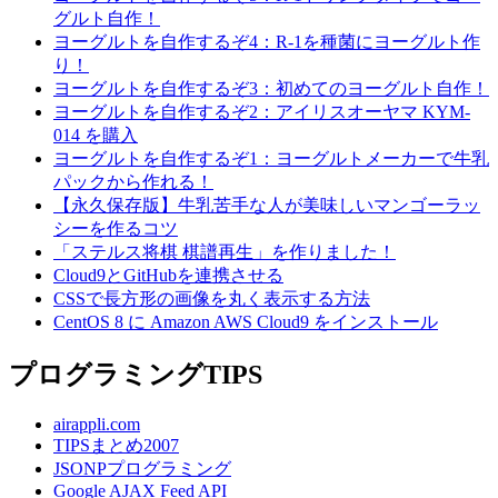
グルト自作！
ヨーグルトを自作するぞ4：R-1を種菌にヨーグルト作
り！
ヨーグルトを自作するぞ3：初めてのヨーグルト自作！
ヨーグルトを自作するぞ2：アイリスオーヤマ KYM-
014 を購入
ヨーグルトを自作するぞ1：ヨーグルトメーカーで牛乳
パックから作れる！
【永久保存版】牛乳苦手な人が美味しいマンゴーラッ
シーを作るコツ
「ステルス将棋 棋譜再生」を作りました！
Cloud9とGitHubを連携させる
CSSで長方形の画像を丸く表示する方法
CentOS 8 に Amazon AWS Cloud9 をインストール
プログラミングTIPS
airappli.com
TIPSまとめ2007
JSONPプログラミング
Google AJAX Feed API