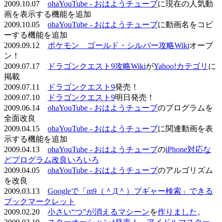
2009.10.07
ohaYouTube - おはようチューブ
に現在の人気動
画を表示する機能を追加
2009.10.05
ohaYouTube - おはようチューブ
に動画名をコピ
ーする機能を追加
2009.09.12
ポケモン ゴールド・シルバー攻略Wiki
オープ
ン！
2009.07.17
ドラゴンクエスト9攻略Wiki
が
Yahoo!カテゴリ
に
掲載
2009.07.11
ドラゴンクエスト9
発売！
2009.07.10
ドラゴンクエスト9
明日発売！
2009.06.14
ohaYouTube - おはようチューブ
のプログラムを
全面改良
2009.04.15
ohaYouTube - おはようチューブ
に関連動画を表
示する機能を追加
2009.04.13
ohaYouTube - おはようチューブ
の
iPhone対応な
どプログラム改良いろいろ
2009.04.05
ohaYouTube - おはようチューブ
のアルゴリズム
を改良
2009.03.13
Googleで「m9（＾Д＾）プギャー検索」できる
ブックマークレット
2009.02.20
小さい“つ”が消えるマシーン
を
作りました
。