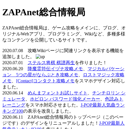
ZAPAnet総合情報局
ZAPAnet総合情報局は、ゲーム攻略をメインに、ブログ、オ
リジナルWebアプリ、プログラミング、Wikiなど、多種多様
なコンテンツを公開しているサイトです。
2020.07.08 攻略Wikiページに関連リンクを表示する機能を
追加しました。
2020.07.01
ステルス将棋 棋譜再生
を作りました！
2020.06.20
降魔霊符伝イヅナ攻略メモ
、
マジカルバケーシ
ョン 5つの星がならぶとき攻略メモ
、
ロストマジック攻略
メモ
、
[Contact]コンタクト攻略メモ
をスマホデザイン対応し
ました。
2020.06.14
めんまフォントお試しサイト
、
チンチロリン シ
ミュレータ
、
ホビロン パスワード強化メーカー
、
色読みト
レーニング
をスマホ対応させました。
J-POP最新人気曲ラン
キング100
の表示を改良しました。
2020.06.11 ZAPAnet総合情報局のトップページ（このペー
ジです）のデザインをリニューアルしました！
J-POP最新人