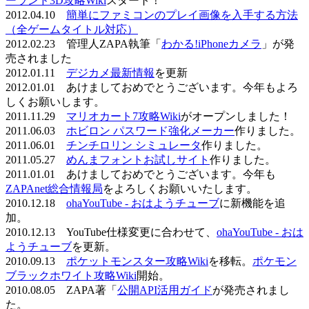
ーランド3D攻略Wiki
スタート！
2012.04.10
簡単にファミコンのプレイ画像を入手する方法
（全ゲームタイトル対応）
2012.02.23 管理人ZAPA執筆「
わかる!iPhoneカメラ
」が発
売されました
2012.01.11
デジカメ最新情報
を更新
2012.01.01 あけましておめでとうございます。今年もよろ
しくお願いします。
2011.11.29
マリオカート7攻略Wiki
がオープンしました！
2011.06.03
ホビロン パスワード強化メーカー
作りました。
2011.06.01
チンチロリン シミュレータ
作りました。
2011.05.27
めんまフォントお試しサイト
作りました。
2011.01.01 あけましておめでとうございます。今年も
ZAPAnet総合情報局
をよろしくお願いいたします。
2010.12.18
ohaYouTube - おはようチューブ
に新機能を追
加。
2010.12.13 YouTube仕様変更に合わせて、
ohaYouTube - おは
ようチューブ
を更新。
2010.09.13
ポケットモンスター攻略Wiki
を移転。
ポケモン
ブラックホワイト攻略Wiki
開始。
2010.08.05 ZAPA著「
公開API活用ガイド
が発売されまし
た。