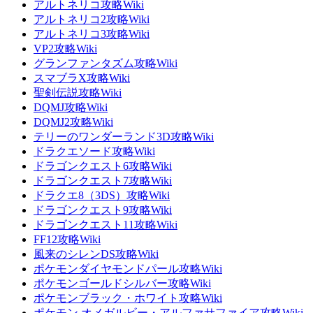
アルトネリコ攻略Wiki
アルトネリコ2攻略Wiki
アルトネリコ3攻略Wiki
VP2攻略Wiki
グランファンタズム攻略Wiki
スマブラX攻略Wiki
聖剣伝説攻略Wiki
DQMJ攻略Wiki
DQMJ2攻略Wiki
テリーのワンダーランド3D攻略Wiki
ドラクエソード攻略Wiki
ドラゴンクエスト6攻略Wiki
ドラゴンクエスト7攻略Wiki
ドラクエ8（3DS）攻略Wiki
ドラゴンクエスト9攻略Wiki
ドラゴンクエスト11攻略Wiki
FF12攻略Wiki
風来のシレンDS攻略Wiki
ポケモンダイヤモンドパール攻略Wiki
ポケモンゴールドシルバー攻略Wiki
ポケモンブラック・ホワイト攻略Wiki
ポケモン オメガルビー・アルファサファイア攻略Wiki