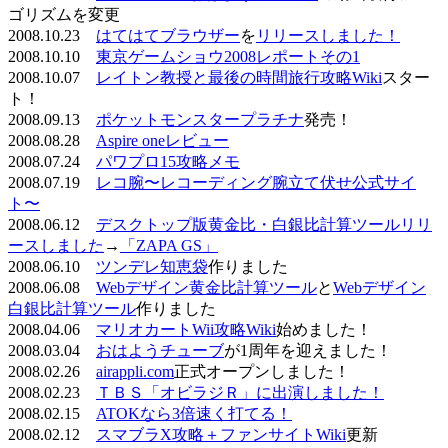
ゴリズムを変更
2008.10.23
はてはてブラウザー
を
リリースしました！
2008.10.10
東京ゲームショウ2008レポートその1
2008.10.07
レイトン教授と最後の時間旅行攻略Wiki
スター
ト！
2008.09.13
ポケットモンスタープラチナ
発売！
2008.08.28
Aspire oneレビュー
2008.07.24
パワプロ15攻略メモ
2008.07.19
レコ腕〜レコーディング腕立て伏せ公式サイ
ト〜
2008.06.12
デスクトップ版黄金比・白銀比計算ツールリリ
ースしました
→
「ZAPA GS」
2008.06.10
ツンデレ知恵袋
作りました
2008.06.08
Webデザイン黄金比計算ツール
と
Webデザイン
白銀比計算ツール
作りました
2008.04.06
マリオカートWii攻略Wiki
始めました！
2008.03.04
おはようチューブ
が1周年を迎えました！
2008.02.26
airappli.com
正式オープンしました！
2008.02.23
ＴＢＳ「オビラジＲ」に出演しました！
2008.02.15
ATOKなら3倍速く打てる！
2008.02.12
スマブラX攻略＋ファンサイトWiki
更新