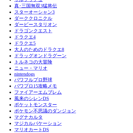
真･三国無双3猛将伝
スターオーシャン3
ダーククロニクル
ダービースタリオン
ドラゴンクエスト
ドラクエ4
ドラクエ5
大人のためのドラクエ8
ドラッグオンドラグーン
トルネコの大冒険
ニュー・マリオ
nintendogs
パワフルプロ野球
パワプロ15攻略メモ
ファイアーエムブレム
風来のシレンDS
ポケットモンスター
ポケモン不思議のダンジョン
マグナカルタ
マジカルバケーション
マリオカートDS