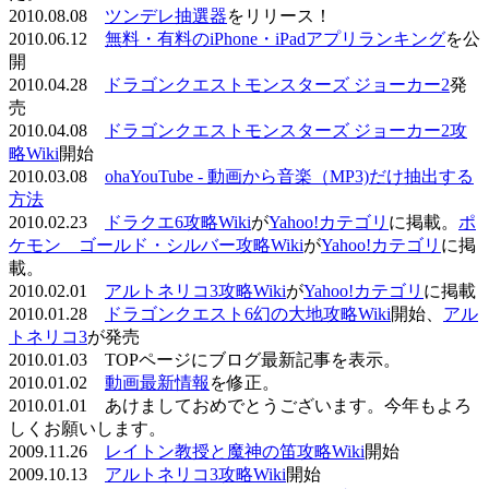
2010.08.08
ツンデレ抽選器
をリリース！
2010.06.12
無料・有料のiPhone・iPadアプリランキング
を公
開
2010.04.28
ドラゴンクエストモンスターズ ジョーカー2
発
売
2010.04.08
ドラゴンクエストモンスターズ ジョーカー2攻
略Wiki
開始
2010.03.08
ohaYouTube - 動画から音楽（MP3)だけ抽出する
方法
2010.02.23
ドラクエ6攻略Wiki
が
Yahoo!カテゴリ
に掲載。
ポ
ケモン ゴールド・シルバー攻略Wiki
が
Yahoo!カテゴリ
に掲
載。
2010.02.01
アルトネリコ3攻略Wiki
が
Yahoo!カテゴリ
に掲載
2010.01.28
ドラゴンクエスト6幻の大地攻略Wiki
開始、
アル
トネリコ3
が発売
2010.01.03 TOPページにブログ最新記事を表示。
2010.01.02
動画最新情報
を修正。
2010.01.01 あけましておめでとうございます。今年もよろ
しくお願いします。
2009.11.26
レイトン教授と魔神の笛攻略Wiki
開始
2009.10.13
アルトネリコ3攻略Wiki
開始