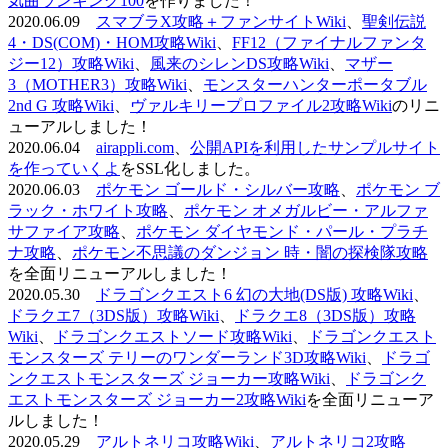
気曲ランキング100
を作りました！
2020.06.09
スマブラX攻略＋ファンサイトWiki
、
聖剣伝説
4・DS(COM)・HOM攻略Wiki
、
FF12（ファイナルファンタ
ジー12）攻略Wiki
、
風来のシレンDS攻略Wiki
、
マザー
3（MOTHER3）攻略Wiki
、
モンスターハンターポータブル
2nd G 攻略Wiki
、
ヴァルキリープロファイル2攻略Wiki
のリニ
ューアルしました！
2020.06.04
airappli.com
、
公開APIを利用したサンプルサイト
を作っていくよ
をSSL化しました。
2020.06.03
ポケモン ゴールド・シルバー攻略
、
ポケモン ブ
ラック・ホワイト攻略
、
ポケモン オメガルビー・アルファ
サファイア攻略
、
ポケモン ダイヤモンド・パール・プラチ
ナ攻略
、
ポケモン不思議のダンジョン 時・闇の探検隊攻略
を全面リニューアルしました！
2020.05.30
ドラゴンクエスト6 幻の大地(DS版) 攻略Wiki
、
ドラクエ7（3DS版）攻略Wiki
、
ドラクエ8（3DS版）攻略
Wiki
、
ドラゴンクエストソード攻略Wiki
、
ドラゴンクエスト
モンスターズ テリーのワンダーランド3D攻略Wiki
、
ドラゴ
ンクエストモンスターズ ジョーカー攻略Wiki
、
ドラゴンク
エストモンスターズ ジョーカー2攻略Wiki
を全面リニューア
ルしました！
2020.05.29
アルトネリコ攻略Wiki
、
アルトネリコ2攻略