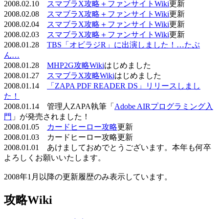
2008.02.10
スマブラX攻略＋ファンサイトWiki
更新
2008.02.08
スマブラX攻略＋ファンサイトWiki
更新
2008.02.04
スマブラX攻略＋ファンサイトWiki
更新
2008.02.03
スマブラX攻略＋ファンサイトWiki
更新
2008.01.28
TBS「オビラジR」に出演しました！…たぶ
ん…
2008.01.28
MHP2G攻略Wiki
はじめました
2008.01.27
スマブラX攻略Wiki
はじめました
2008.01.14
「ZAPA PDF READER DS」リリースしまし
た！
2008.01.14 管理人ZAPA執筆「
Adobe AIRプログラミング入
門
」が発売されました！
2008.01.05
カードヒーロー攻略
更新
2008.01.03 カードヒーロー攻略更新
2008.01.01 あけましておめでとうございます。本年も何卒
よろしくお願いいたします。
2008年1月以降の更新履歴のみ表示しています。
攻略Wiki