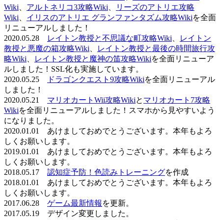
Wiki
、
アルトネリコ3攻略Wiki
、
リーズのアトリエ攻略
Wiki
、
イリスのアトリエ グランファンタズム攻略Wiki
を全面
リニューアルしました！
2020.05.28
レイトン教授と不思議な町攻略Wiki
、
レイトン
教授と悪魔の箱攻略Wiki
、
レイトン教授と最後の時間旅行攻
略Wiki
、
レイトン教授と魔神の笛攻略Wiki
を全面リニューア
ルしました！SSL化も実施しています。
2020.05.25
ドラゴンクエスト9攻略Wiki
を全面リニューアル
しました！
2020.05.21
マリオカートWii攻略Wiki
と
マリオカート7攻略
Wiki
を全面リニューアルしました！スマホから見やすいよう
になりました。
2020.01.01 あけましておめでとうございます。本年もよろ
しくお願いします。
2019.01.01 あけましておめでとうございます。本年もよろ
しくお願いします。
2018.05.17
認知症予防！色読みトレーニング
を作成
2018.01.01 あけましておめでとうございます。本年もよろ
しくお願いします。
2017.06.28
ゲーム最新情報
を更新。
2017.05.19 デザイン変更しました。