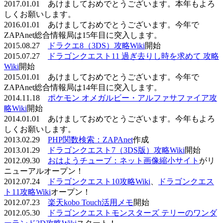
2017.01.01 あけましておめでとうございます。本年もよろ
しくお願いします。
2016.01.01 あけましておめでとうございます。今年で
ZAPAnet総合情報局は15年目に突入します。
2015.08.27
ドラクエ8（3DS）攻略Wiki
開始
2015.07.27
ドラゴンクエスト11 過ぎ去りし時を求めて 攻略
Wiki
開始
2015.01.01 あけましておめでとうございます。今年で
ZAPAnet総合情報局は14年目に突入します。
2014.11.18
ポケモン オメガルビー・アルファサファイア攻
略Wiki
開始
2014.01.01 あけましておめでとうございます。今年もよろ
しくお願いします。
2013.02.29
PHP関数検索：ZAPAnet
作成
2013.01.29
ドラゴンクエスト7（3DS版）攻略Wiki
開始
2012.09.30
おはようチューブ：ネット画像縮小サイト
がリ
ニューアルオープン！
2012.07.24
ドラゴンクエスト10攻略Wiki
、
ドラゴンクエス
ト11攻略Wiki
オープン！
2012.07.23
楽天kobo Touch活用メモ
開始
2012.05.30
ドラゴンクエストモンスターズ テリーのワンダ