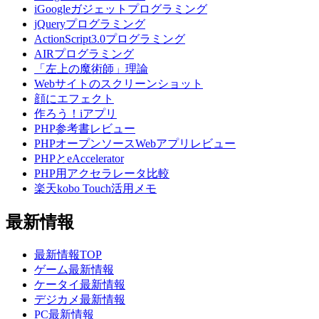
iGoogleガジェットプログラミング
jQueryプログラミング
ActionScript3.0プログラミング
AIRプログラミング
「左上の魔術師」理論
Webサイトのスクリーンショット
顔にエフェクト
作ろう！iアプリ
PHP参考書レビュー
PHPオープンソースWebアプリレビュー
PHPとeAccelerator
PHP用アクセラレータ比較
楽天kobo Touch活用メモ
最新情報
最新情報TOP
ゲーム最新情報
ケータイ最新情報
デジカメ最新情報
PC最新情報