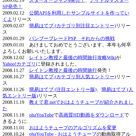
2009.02.19
スターオーシャン4発売！
、
アイドルマスター
SP発売！
2009.02.12
公開APIを利用したサンプルサイトを作ってい
くよ
リリース
2009.02.07
簡易はてブ (カテゴリ別注目エントリー)
リリー
ス
2009.01.29
バンブーブレードPSP それからの挑戦
2009.01.01 あけましておめでとうございます。本年も何卒
よろしくお願いいたします。
2008.12.02
レイトン教授と最後の時間旅行攻略Wiki
が
Yahoo!カテゴリ
に登録されました。
2008.11.27
レイトン教授と最後の時間旅行
発売！
2008.10.27
簡易はてブ (カテゴリ別人気エントリー)
リリー
ス
2008.11.26
簡易はてブ (注目エントリー版)
、
簡易はてブ (人
気エントリー版)
リリース
2008.11.19
教えて君.netでおはようチューブが紹介されまし
た
2008.11.18
ohaYouTube
で
高画質HD動画をダウンロード
で
きるように
2008.11.01
おはようチューブのアルゴリズムを変更
2008.10.24
ohaYouTube - おはようチューブ
の動画取得アル