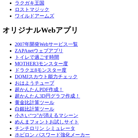
ラクガキ王国
ロストマジック
ワイルドアームズ
オリジナルWebアプリ
2007年開発Webサービス一覧
ZAPAnetウェブアプリ
トイレで過ごす時間
MOTHER3モンスター度
ドラクエ8モンスター度
DQMJスカウト能力チェック
おはようチューブ
超かんたんPDF作成！
超かんたん3D円グラフ作成！
黄金比計算ツール
白銀比計算ツール
小さい“つ”が消えるマシーン
めんまフォントお試しサイト
チンチロリン シミュレータ
ホビロン パスワード強化メーカー