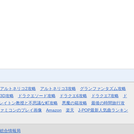
アルトネリコ2攻略
アルトネリコ3攻略
グランファンタズム攻略
3D攻略
ドラクエソード攻略
ドラクエ6攻略
ドラクエ7攻略
ド
レイトン教授と不思議な町攻略
悪魔の箱攻略
最後の時間旅行攻
ファミコンのプレイ画像
Amazon
楽天
J-POP最新人気曲ランキン
et総合情報局