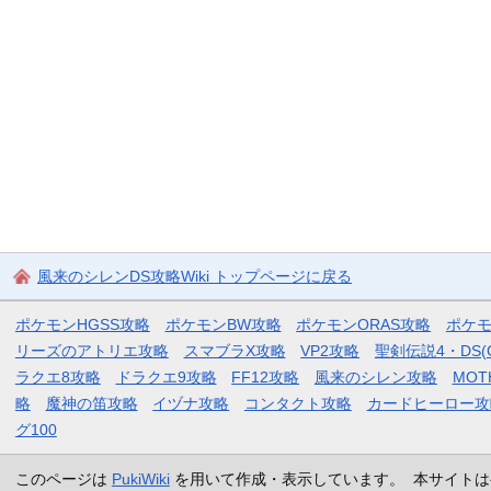
風来のシレンDS攻略Wiki トップページに戻る
ポケモンHGSS攻略
ポケモンBW攻略
ポケモンORAS攻略
ポケ
リーズのアトリエ攻略
スマブラX攻略
VP2攻略
聖剣伝説4・DS(
ラクエ8攻略
ドラクエ9攻略
FF12攻略
風来のシレン攻略
MOT
略
魔神の笛攻略
イヅナ攻略
コンタクト攻略
カードヒーロー攻
グ100
このページは
PukiWiki
を用いて作成・表示しています。 本サイトは