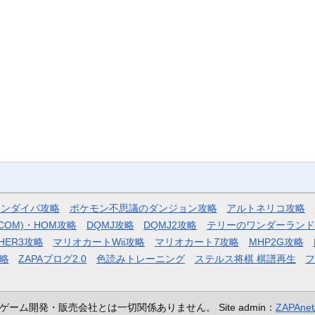
モンダイパ攻略
ポケモン不思議のダンジョン攻略
アルトネリコ攻略
COM)・HOM攻略
DQMJ攻略
DQMJ2攻略
テリーのワンダーランド
HER3攻略
マリオカートWii攻略
マリオカート7攻略
MHP2G攻略
略
ZAPAブログ2.0
色読みトレーニング
ステルス将棋 棋譜再生
ゲーム開発・販売会社とは一切関係ありません。
Site admin：
ZAPAn