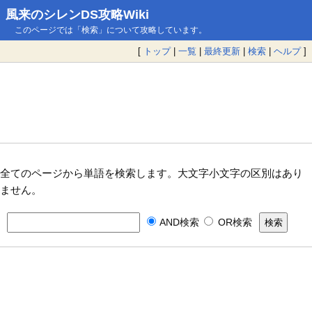
風来のシレンDS攻略Wiki
このページでは「検索」について攻略しています。
[
トップ
|
一覧
|
最終更新
|
検索
|
ヘルプ
]
全てのページから単語を検索します。大文字小文字の区別はあり
ません。
AND検索
OR検索