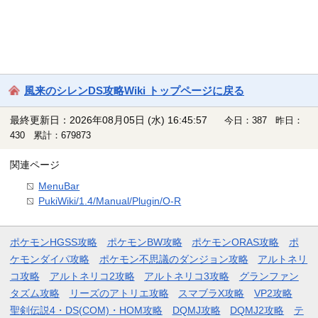
風来のシレンDS攻略Wiki トップページに戻る
最終更新日：2026年08月05日 (水) 16:45:57
今日：387 昨日：
430 累計：679873
関連ページ
MenuBar
PukiWiki/1.4/Manual/Plugin/O-R
ポケモンHGSS攻略
ポケモンBW攻略
ポケモンORAS攻略
ポ
ケモンダイパ攻略
ポケモン不思議のダンジョン攻略
アルトネリ
コ攻略
アルトネリコ2攻略
アルトネリコ3攻略
グランファン
タズム攻略
リーズのアトリエ攻略
スマブラX攻略
VP2攻略
聖剣伝説4・DS(COM)・HOM攻略
DQMJ攻略
DQMJ2攻略
テ