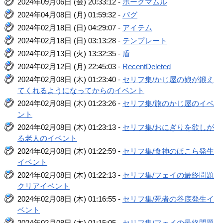
2024年09月06日 (金) 20:33:12 -
ボーグマムル
2024年04月08日 (月) 01:59:32 -
バグ
2024年02月18日 (日) 04:29:07 -
アイテム
2024年02月18日 (日) 03:13:28 -
テンプレート
2024年02月13日 (火) 13:32:35 -
盾
2024年02月12日 (月) 22:45:03 -
RecentDeleted
2024年02月08日 (木) 01:23:40 -
セリフ集/かじ屋の娘が鍛え
てくれるようになってからのイベント
2024年02月08日 (木) 01:23:26 -
セリフ集/旅のかじ屋のイベ
ント
2024年02月08日 (木) 01:23:13 -
セリフ集/おにぎりを欲しが
る老人のイベント
2024年02月08日 (木) 01:22:59 -
セリフ集/食神のほこら発生
イベント
2024年02月08日 (木) 01:22:13 -
セリフ集/フェイの最終問題
クリアイベント
2024年02月08日 (木) 01:16:55 -
セリフ集/死者の谷底発生イ
ベント
2024年02月08日 (木) 01:15:05 -
セリフ集/フェイの最終問題