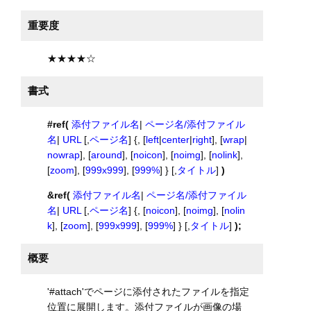
重要度
★★★★☆
書式
#ref(
添付ファイル名
|
ページ名/添付ファイル
名
|
URL
[,
ページ名
] {, [
left
|
center
|
right
], [
wrap
|
nowrap
], [
around
], [
noicon
], [
noimg
], [
nolink
],
[
zoom
], [
999x999
], [
999%
] } [,
タイトル
]
)
&ref(
添付ファイル名
|
ページ名/添付ファイル
名
|
URL
[,
ページ名
] {, [
noicon
], [
noimg
], [
nolin
k
], [
zoom
], [
999x999
], [
999%
] } [,
タイトル
]
);
概要
'#attach'でページに添付されたファイルを指定
位置に展開します。添付ファイルが画像の場