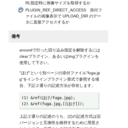
RL指定時に画像サイズを取得するか
PLUGIN_REF_DIRECT_ACCESS 添付フ
ァイルの画像表示で UPLOAD_DIR のデー
タに直接アクセスするか
備考
aroundで行った回り込み指定を解除するには
clearプラグイン、あるいはimgプラグインを
使用して下さい。
"ほげ"という別ページの添付ファイル"fuga.jp
g"をインラインプラグイン形式で参照する場
合、下記２通りの記述方法が存在します。
(1) &ref(ほげ/fuga.jpg);

(2) &ref(fuga.jpg,[[ほげ]]);
上記２通りの記述のうち、(2)の記述方式は旧
バージョンと互換性を維持するために用意さ