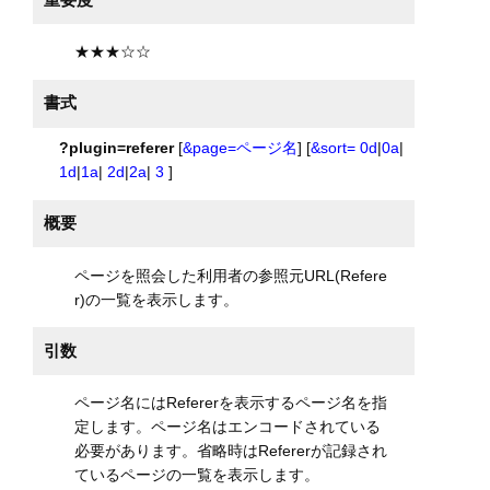
★★★☆☆
書式
?plugin=referer
[
&page=ページ名
] [
&sort=
0d
|
0a
|
1d
|
1a
|
2d
|
2a
|
3
]
概要
ページを照会した利用者の参照元URL(Refere
r)の一覧を表示します。
引数
ページ名にはRefererを表示するページ名を指
定します。ページ名はエンコードされている
必要があります。省略時はRefererが記録され
ているページの一覧を表示します。