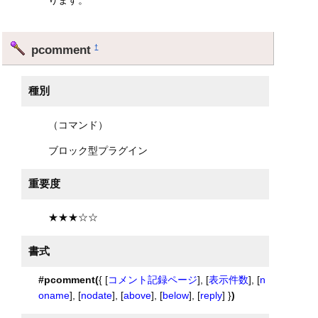
pcomment
†
種別
（コマンド）
ブロック型プラグイン
重要度
★★★☆☆
書式
#pcomment(
{ [
コメント記録ページ
], [
表示件数
], [
n
oname
], [
nodate
], [
above
], [
below
], [
reply
] }
)