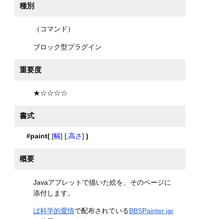
種別
（コマンド）
ブロック型プラグイン
重要度
★☆☆☆☆
書式
#paint(
[
幅
] [,
高さ
]
)
概要
Javaアプレットで描いた絵を、そのページに
添付します。
ば科学的愛情
で配布されている
BBSPainter.jar