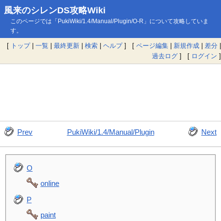
風来のシレンDS攻略Wiki
このページでは「PukiWiki/1.4/Manual/Plugin/O-R」について攻略していま
す。
[
トップ
|
一覧
|
最終更新
|
検索
|
ヘルプ
] [
ページ編集
|
新規作成
|
差分
|
過去ログ
] [
ログイン
]
Prev
PukiWiki/1.4/Manual/Plugin
Next
O
online
P
paint