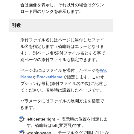
合は画像を表示し、それ以外の場合はダウン
ロード用のリンクを表示します。
引数
添付ファイル名にはページに添付したファイ
ル名を指定します（省略時はエラーとなりま
す）。別ページ名/添付ファイル名とする事で
別ページの添付ファイルも指定できます。
ページ名にはファイルを添付したページを
Wik
iName
か
BracketName
で指定します。このオ
プションは最初(添付ファイル名の次)に記述し
てください。省略時は設置したページです。
パラメータにはファイルの展開方法を指定で
きます。
left|center|right － 表示時の位置を指定しま
す。省略時はleft(変更可)です。
wrap|nowrap － テーブルタグで囲む/囲まな