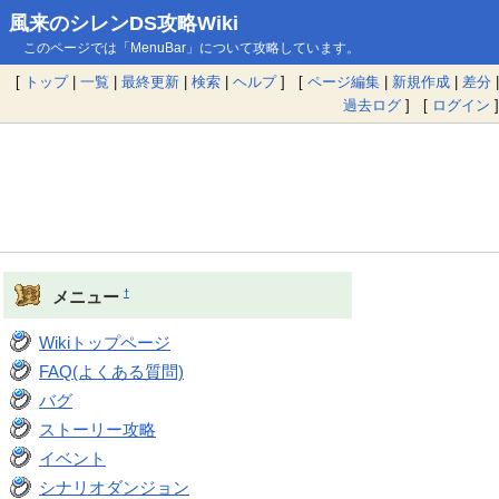
風来のシレンDS攻略Wiki
このページでは「MenuBar」について攻略しています。
[
トップ
|
一覧
|
最終更新
|
検索
|
ヘルプ
] [
ページ編集
|
新規作成
|
差分
|
過去ログ
] [
ログイン
]
†
メニュー
Wikiトップページ
FAQ(よくある質問)
バグ
ストーリー攻略
イベント
シナリオダンジョン