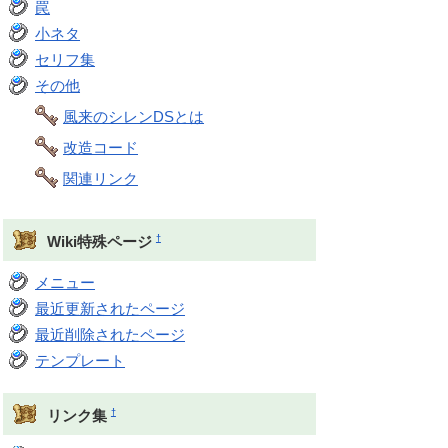
罠
小ネタ
セリフ集
その他
風来のシレンDSとは
改造コード
関連リンク
†
Wiki特殊ページ
メニュー
最近更新されたページ
最近削除されたページ
テンプレート
†
リンク集