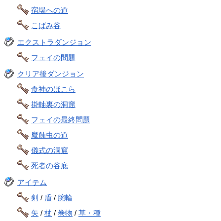
宿場への道
こばみ谷
エクストラダンジョン
フェイの問題
クリア後ダンジョン
食神のほこら
掛軸裏の洞窟
フェイの最終問題
魔蝕虫の道
儀式の洞窟
死者の谷底
アイテム
剣
/
盾
/
腕輪
矢
/
杖
/
巻物
/
草・種