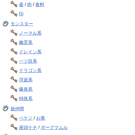
壷
/
肉
/
食料
印
モンスター
ノーマル系
幽霊系
ドレイン系
一ツ目系
ドラゴン系
浮遊系
爆発系
特殊系
旅仲間
ペケジ
/
お竜
座頭ケチ
/
ボーグマムル