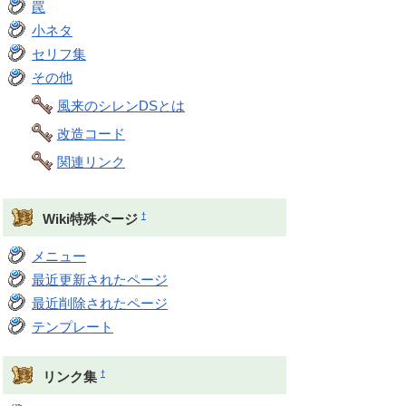
罠
小ネタ
セリフ集
その他
風来のシレンDSとは
改造コード
関連リンク
†
Wiki特殊ページ
メニュー
最近更新されたページ
最近削除されたページ
テンプレート
†
リンク集