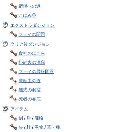
宿場への道
こばみ谷
エクストラダンジョン
フェイの問題
クリア後ダンジョン
食神のほこら
掛軸裏の洞窟
フェイの最終問題
魔蝕虫の道
儀式の洞窟
死者の谷底
アイテム
剣
/
盾
/
腕輪
矢
/
杖
/
巻物
/
草・種