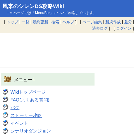
風来のシレンDS攻略Wiki
このページでは「MenuBar」について攻略しています。
[
トップ
|
一覧
|
最終更新
|
検索
|
ヘルプ
] [
ページ編集
|
新規作成
|
差分
|
過去ログ
] [
ログイン
]
†
メニュー
Wikiトップページ
FAQ(よくある質問)
バグ
ストーリー攻略
イベント
シナリオダンジョン