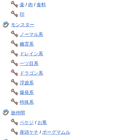
壷
/
肉
/
食料
印
モンスター
ノーマル系
幽霊系
ドレイン系
一ツ目系
ドラゴン系
浮遊系
爆発系
特殊系
旅仲間
ペケジ
/
お竜
座頭ケチ
/
ボーグマムル