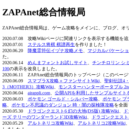
ZAPAnet総合情報局
ZAPAnet総合情報局は、ゲーム攻略をメインに、ブログ、
2020.07.08 攻略Wikiページに関連リンクを表示する機能
2020.07.01
ステルス将棋 棋譜再生
を作りました！
2020.06.20
降魔霊符伝イヅナ攻略メモ
、
マジカルバケーショ
た。
2020.06.14
めんまフォントお試しサイト
、
チンチロリン シ
100
の表示を改良しました。
2020.06.11 ZAPAnet総合情報局のトップページ（こ
2020.06.09
スマブラX攻略＋ファンサイトWiki
、
聖剣伝説4・D
3（MOTHER3）攻略Wiki
、
モンスターハンターポータブル 2nd 
2020.06.04
airappli.com
、
公開APIを利用したサンプルサイト
2020.06.03
ポケモン ゴールド・シルバー攻略
、
ポケモン ブ
略
、
ポケモン不思議のダンジョン 時・闇の探検隊攻略
を全面
2020.05.30
ドラゴンクエスト6 幻の大地(DS版) 攻略Wiki
、
ド
ーズ テリーのワンダーランド3D攻略Wiki
、
ドラゴンクエストモ
2020.05.29
アルトネリコ攻略Wiki
、
アルトネリコ2攻略Wiki