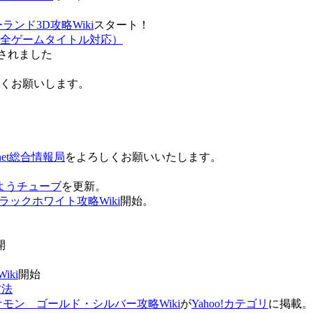
ンド3D攻略Wiki
スタート！
全ゲームタイトル対応）
されました
ろしくお願いします。
net総合情報局
をよろしくお願いいたします。
 おはようチューブ
を更新。
ラックホワイト攻略Wiki
開始。
。
開
ki
開始
方法
ケモン ゴールド・シルバー攻略Wiki
が
Yahoo!カテゴリ
に掲載。