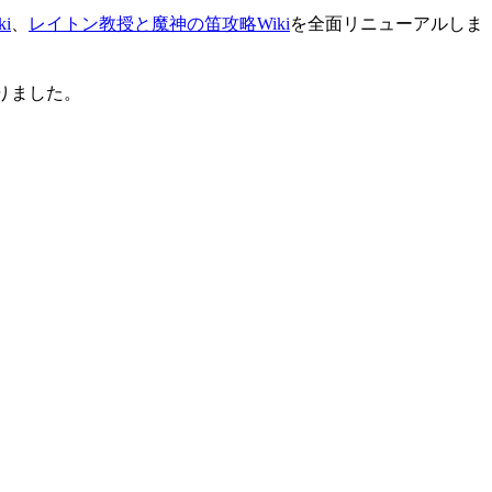
i
、
レイトン教授と魔神の笛攻略Wiki
を全面リニューアルしま
りました。