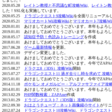
しました！
2020.05.28
レイトン教授と不思議な町攻略Wiki
、
レイトン教
した！SSL化も実施しています。
2020.05.25
ドラゴンクエスト9攻略Wiki
を全面リニューアル
2020.05.21
マリオカートWii攻略Wiki
と
マリオカート7攻略Wik
2020.01.01 あけましておめでとうございます。本年もよ
2019.01.01 あけましておめでとうございます。本年もよ
2018.05.17
認知症予防！色読みトレーニング
を作成
2018.01.01 あけましておめでとうございます。本年もよ
2017.06.28
ゲーム最新情報
を更新。
2017.05.19 デザイン変更しました。
2017.01.01 あけましておめでとうございます。本年もよ
2016.01.01 あけましておめでとうございます。今年でZAP
2015.08.27
ドラクエ8（3DS）攻略Wiki
開始
2015.07.27
ドラゴンクエスト11 過ぎ去りし時を求めて 攻略Wi
2015.01.01 あけましておめでとうございます。今年でZAP
2014.11.18
ポケモン オメガルビー・アルファサファイア攻略W
2014.01.01 あけましておめでとうございます。今年もよ
2013.02.29
PHP関数検索：ZAPAnet
作成
2013.01.29
ドラゴンクエスト7（3DS版）攻略Wiki
開始
2012.09.30
おはようチューブ：ネット画像縮小サイト
がリニ
2012.07.24
ドラゴンクエスト10攻略Wiki
、
ドラゴンクエスト11