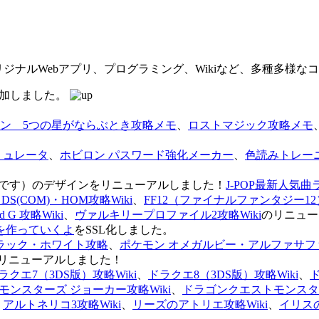
オリジナルWebアプリ、プログラミング、Wikiなど、多種多様
を追加しました。
ン 5つの星がならぶとき攻略メモ
、
ロストマジック攻略メモ
ミュレータ
、
ホビロン パスワード強化メーカー
、
色読みトレー
のページです）のデザインをリニューアルしました！
J-POP最新人気曲
S(COM)・HOM攻略Wiki
、
FF12（ファイナルファンタジー12）
G 攻略Wiki
、
ヴァルキリープロファイル2攻略Wiki
のリニュー
を作っていくよ
をSSL化しました。
ラック・ホワイト攻略
、
ポケモン オメガルビー・アルファサフ
リニューアルしました！
ラクエ7（3DS版）攻略Wiki
、
ドラクエ8（3DS版）攻略Wiki
、
ンスターズ ジョーカー攻略Wiki
、
ドラゴンクエストモンスター
、
アルトネリコ3攻略Wiki
、
リーズのアトリエ攻略Wiki
、
イリス