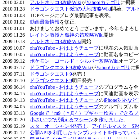
2010.02.01
アルトネリコ3攻略Wiki
が
Yahoo!カテゴリ
に掲載
2010.01.28
ドラゴンクエスト6幻の大地攻略Wiki
開始、
アル
2010.01.03 TOPページにブログ最新記事を表示。
2010.01.02
動画最新情報
を修正。
2010.01.01 あけましておめでとうございます。今年もよ
2009.11.26
レイトン教授と魔神の笛攻略Wiki
開始
2009.10.13
アルトネリコ3攻略Wiki
開始
2009.10.07
ohaYouTube - おはようチューブ
に現在の人気動画
2009.10.05
ohaYouTube - おはようチューブ
に動画名をコピー
2009.09.12
ポケモン ゴールド・シルバー攻略Wiki
オープン
2009.07.17
ドラゴンクエスト9攻略Wiki
が
Yahoo!カテゴリ
に
2009.07.11
ドラゴンクエスト9
発売！
2009.07.10
ドラゴンクエスト9
明日発売！
2009.06.14
ohaYouTube - おはようチューブ
のプログラムを全
2009.04.15
ohaYouTube - おはようチューブ
に関連動画を表示
2009.04.13
ohaYouTube - おはようチューブ
の
iPhone対応
2009.04.05
ohaYouTube - おはようチューブ
のアルゴリズムを
2009.03.13
Googleで「m9（＾Д＾）プギャー検索」できる
2009.02.20
小さい“つ”が消えるマシーン
を
作りました
。
2009.02.19
スターオーシャン4発売！
、
アイドルマスターSP
2009.02.12
公開APIを利用したサンプルサイトを作っていく