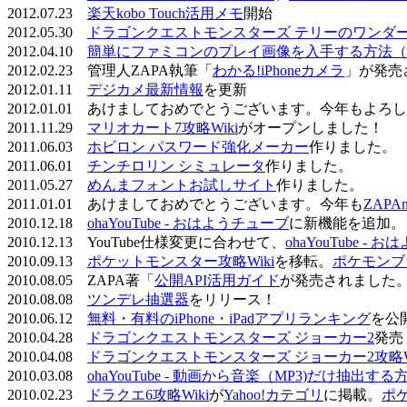
2012.07.23
楽天kobo Touch活用メモ
開始
2012.05.30
ドラゴンクエストモンスターズ テリーのワンダーラ
2012.04.10
簡単にファミコンのプレイ画像を入手する方法（
2012.02.23 管理人ZAPA執筆「
わかる!iPhoneカメラ
」が発売
2012.01.11
デジカメ最新情報
を更新
2012.01.01 あけましておめでとうございます。今年もよ
2011.11.29
マリオカート7攻略Wiki
がオープンしました！
2011.06.03
ホビロン パスワード強化メーカー
作りました。
2011.06.01
チンチロリン シミュレータ
作りました。
2011.05.27
めんまフォントお試しサイト
作りました。
2011.01.01 あけましておめでとうございます。今年も
ZAPA
2010.12.18
ohaYouTube - おはようチューブ
に新機能を追加。
2010.12.13 YouTube仕様変更に合わせて、
ohaYouTube -
2010.09.13
ポケットモンスター攻略Wiki
を移転。
ポケモンブ
2010.08.05 ZAPA著「
公開API活用ガイド
が発売されました
2010.08.08
ツンデレ抽選器
をリリース！
2010.06.12
無料・有料のiPhone・iPadアプリランキング
を公
2010.04.28
ドラゴンクエストモンスターズ ジョーカー2
発売
2010.04.08
ドラゴンクエストモンスターズ ジョーカー2攻略Wi
2010.03.08
ohaYouTube - 動画から音楽（MP3)だけ抽出する
2010.02.23
ドラクエ6攻略Wiki
が
Yahoo!カテゴリ
に掲載。
ポ