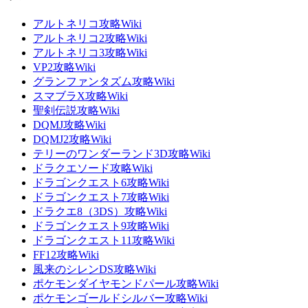
アルトネリコ攻略Wiki
アルトネリコ2攻略Wiki
アルトネリコ3攻略Wiki
VP2攻略Wiki
グランファンタズム攻略Wiki
スマブラX攻略Wiki
聖剣伝説攻略Wiki
DQMJ攻略Wiki
DQMJ2攻略Wiki
テリーのワンダーランド3D攻略Wiki
ドラクエソード攻略Wiki
ドラゴンクエスト6攻略Wiki
ドラゴンクエスト7攻略Wiki
ドラクエ8（3DS）攻略Wiki
ドラゴンクエスト9攻略Wiki
ドラゴンクエスト11攻略Wiki
FF12攻略Wiki
風来のシレンDS攻略Wiki
ポケモンダイヤモンドパール攻略Wiki
ポケモンゴールドシルバー攻略Wiki