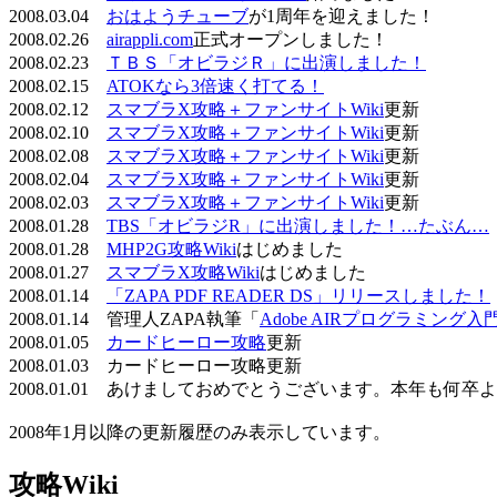
2008.03.04
おはようチューブ
が1周年を迎えました！
2008.02.26
airappli.com
正式オープンしました！
2008.02.23
ＴＢＳ「オビラジＲ」に出演しました！
2008.02.15
ATOKなら3倍速く打てる！
2008.02.12
スマブラX攻略＋ファンサイトWiki
更新
2008.02.10
スマブラX攻略＋ファンサイトWiki
更新
2008.02.08
スマブラX攻略＋ファンサイトWiki
更新
2008.02.04
スマブラX攻略＋ファンサイトWiki
更新
2008.02.03
スマブラX攻略＋ファンサイトWiki
更新
2008.01.28
TBS「オビラジR」に出演しました！…たぶん…
2008.01.28
MHP2G攻略Wiki
はじめました
2008.01.27
スマブラX攻略Wiki
はじめました
2008.01.14
「ZAPA PDF READER DS」リリースしました！
2008.01.14 管理人ZAPA執筆「
Adobe AIRプログラミング入
2008.01.05
カードヒーロー攻略
更新
2008.01.03 カードヒーロー攻略更新
2008.01.01 あけましておめでとうございます。本年も何
2008年1月以降の更新履歴のみ表示しています。
攻略Wiki