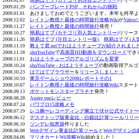
2009.02.07
簡易はてブ (カテゴリ別注目エントリー)
リリース
2009.01.29
バンブーブレードPSP それからの挑戦
2009.01.01 あけましておめでとうございます。本年も何
2008.12.02
レイトン教授と最後の時間旅行攻略Wiki
が
Yaho
2008.11.27
レイトン教授と最後の時間旅行
発売！
2008.10.27
簡易はてブ (カテゴリ別人気エントリー)
リリース
2008.11.26
簡易はてブ (注目エントリー版)
、
簡易はてブ (人
2008.11.19
教えて君.netでおはようチューブが紹介されまし
2008.11.18
ohaYouTube
で
高画質HD動画をダウンロード
でき
2008.11.01
おはようチューブのアルゴリズムを変更
2008.10.24
ohaYouTube - おはようチューブ
の動画取得アルゴ
2008.10.23
はてはてブラウザー
を
リリースしました！
2008.10.10
東京ゲームショウ2008レポートその1
2008.10.07
レイトン教授と最後の時間旅行攻略Wiki
スタート
2008.09.13
ポケットモンスタープラチナ
発売！
2008.08.28
Aspire oneレビュー
2008.07.24
パワプロ15攻略メモ
2008.07.19
レコ腕〜レコーディング腕立て伏せ公式サイト〜
2008.06.12
デスクトップ版黄金比・白銀比計算ツールリリー
2008.06.10
ツンデレ知恵袋
作りました
2008.06.08
Webデザイン黄金比計算ツール
と
Webデザイン
2008.04.06
マリオカートWii攻略Wiki
始めました！