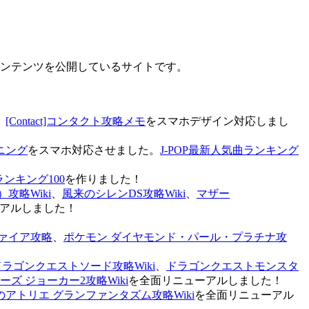
なコンテンツを公開しているサイトです。
、
[Contact]コンタクト攻略メモ
をスマホデザイン対応しまし
ニング
をスマホ対応させました。
J-POP最新人気曲ランキング
ランキング100
を作りました！
攻略Wiki
、
風来のシレンDS攻略Wiki
、
マザー
アルしました！
ァイア攻略
、
ポケモン ダイヤモンド・パール・プラチナ攻
ドラゴンクエストソード攻略Wiki
、
ドラゴンクエストモンスタ
ズ ジョーカー2攻略Wiki
を全面リニューアルしました！
のアトリエ グランファンタズム攻略Wiki
を全面リニューアル