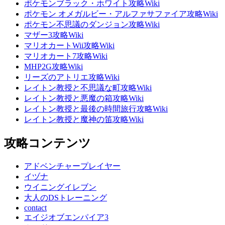
ポケモンブラック・ホワイト攻略Wiki
ポケモン オメガルビー・アルファサファイア攻略Wiki
ポケモン不思議のダンジョン攻略Wiki
マザー3攻略Wiki
マリオカートWii攻略Wiki
マリオカート7攻略Wiki
MHP2G攻略Wiki
リーズのアトリエ攻略Wiki
レイトン教授と不思議な町攻略Wiki
レイトン教授と悪魔の箱攻略Wiki
レイトン教授と最後の時間旅行攻略Wiki
レイトン教授と魔神の笛攻略Wiki
攻略コンテンツ
アドベンチャープレイヤー
イヅナ
ウイニングイレブン
大人のDSトレーニング
contact
エイジオブエンパイア3