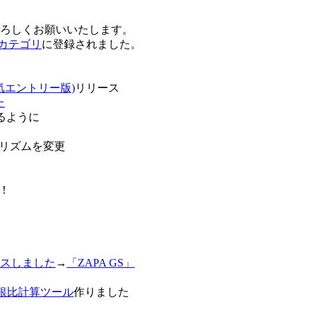
卒よろしくお願いいたします。
o!カテゴリ
に登録されました。
気エントリー版)
リリース
た
るように
リズムを変更
！
スしました
→
「ZAPA GS」
白銀比計算ツール
作りました