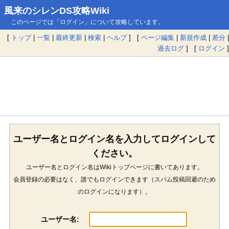
風来のシレンDS攻略Wiki
このページでは「ログイン」について攻略しています。
[
トップ
|
一覧
|
最終更新
|
検索
|
ヘルプ
] [
ページ編集
|
新規作成
|
差分
|
過去ログ
] [
ログイン
]
ユーザー名とログイン名を入力してログインして
ください。
ユーザー名とログイン名はWikiトップページに書いてあります。
会員登録の必要はなく、誰でもログインできます（スパム投稿回避のため
のログインになります）。
ユーザー名: