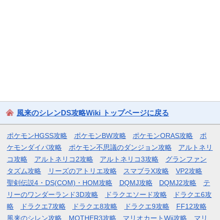
風来のシレンDS攻略Wiki トップページに戻る
ポケモンHGSS攻略
ポケモンBW攻略
ポケモンORAS攻略
ポ
ケモンダイパ攻略
ポケモン不思議のダンジョン攻略
アルトネリ
コ攻略
アルトネリコ2攻略
アルトネリコ3攻略
グランファン
タズム攻略
リーズのアトリエ攻略
スマブラX攻略
VP2攻略
聖剣伝説4・DS(COM)・HOM攻略
DQMJ攻略
DQMJ2攻略
テ
リーのワンダーランド3D攻略
ドラクエソード攻略
ドラクエ6攻
略
ドラクエ7攻略
ドラクエ8攻略
ドラクエ9攻略
FF12攻略
風来のシレン攻略
MOTHER3攻略
マリオカートWii攻略
マリ