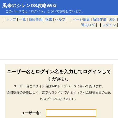
風来のシレンDS攻略Wiki
このページでは「ログイン」について攻略しています。
[
トップ
|
一覧
|
最終更新
|
検索
|
ヘルプ
] [
ページ編集
|
新規作成
|
差分
|
過去ログ
] [
ログイン
]
ユーザー名とログイン名を入力してログインして
ください。
ユーザー名とログイン名はWikiトップページに書いてあります。
会員登録の必要はなく、誰でもログインできます（スパム投稿回避のため
のログインになります）。
ユーザー名: