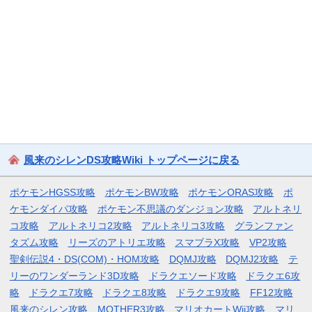
風来のシレンDS攻略Wiki トップページに戻る
ポケモンHGSS攻略
ポケモンBW攻略
ポケモンORAS攻略
ポ
ケモンダイパ攻略
ポケモン不思議のダンジョン攻略
アルトネリ
コ攻略
アルトネリコ2攻略
アルトネリコ3攻略
グランファン
タズム攻略
リーズのアトリエ攻略
スマブラX攻略
VP2攻略
聖剣伝説4・DS(COM)・HOM攻略
DQMJ攻略
DQMJ2攻略
テ
リーのワンダーランド3D攻略
ドラクエソード攻略
ドラクエ6攻
略
ドラクエ7攻略
ドラクエ8攻略
ドラクエ9攻略
FF12攻略
風来のシレン攻略
MOTHER3攻略
マリオカートWii攻略
マリ