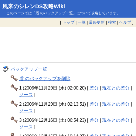
風来のシレンDS攻略Wiki
このページでは「盾 のバックアップ一覧」について攻略しています。
[
トップ
|
一覧
|
最終更新
|
検索
|
ヘルプ
]
バックアップ一覧
盾 のバックアップを削除
1 (2006年11月29日 (水) 02:00:20) [
差分
|
現在との差分
|
ソース
]
2 (2006年11月29日 (水) 02:13:51) [
差分
|
現在との差分
|
ソース
]
3 (2006年12月16日 (土) 06:54:23) [
差分
|
現在との差分
|
ソース
]