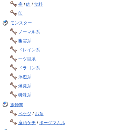
壷
/
肉
/
食料
印
モンスター
ノーマル系
幽霊系
ドレイン系
一ツ目系
ドラゴン系
浮遊系
爆発系
特殊系
旅仲間
ペケジ
/
お竜
座頭ケチ
/
ボーグマムル