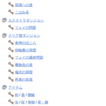
宿場への道
こばみ谷
エクストラダンジョン
フェイの問題
クリア後ダンジョン
食神のほこら
掛軸裏の洞窟
フェイの最終問題
魔蝕虫の道
儀式の洞窟
死者の谷底
アイテム
剣
/
盾
/
腕輪
矢
/
杖
/
巻物
/
草・種