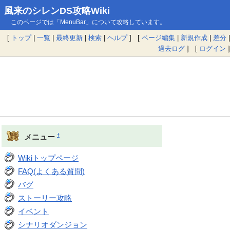
風来のシレンDS攻略Wiki
このページでは「MenuBar」について攻略しています。
[
トップ
|
一覧
|
最終更新
|
検索
|
ヘルプ
] [
ページ編集
|
新規作成
|
差分
|
過去ログ
] [
ログイン
]
†
メニュー
Wikiトップページ
FAQ(よくある質問)
バグ
ストーリー攻略
イベント
シナリオダンジョン