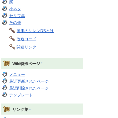
罠
小ネタ
セリフ集
その他
風来のシレンDSとは
改造コード
関連リンク
†
Wiki特殊ページ
メニュー
最近更新されたページ
最近削除されたページ
テンプレート
†
リンク集