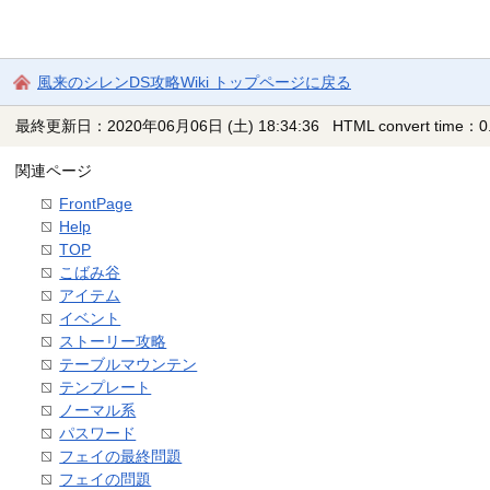
風来のシレンDS攻略Wiki トップページに戻る
最終更新日：2020年06月06日 (土) 18:34:36
HTML convert time：0.
関連ページ
FrontPage
Help
TOP
こばみ谷
アイテム
イベント
ストーリー攻略
テーブルマウンテン
テンプレート
ノーマル系
パスワード
フェイの最終問題
フェイの問題