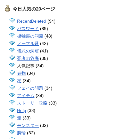
今日人気の20ページ
RecentDeleted
(94)
パスワード
(89)
掛軸裏の洞窟
(48)
ノーマル系
(42)
儀式の洞窟
(41)
死者の谷底
(35)
人気記事 (34)
巻物
(34)
杖
(34)
フェイの問題
(34)
アイテム
(34)
ストーリー攻略
(33)
Help
(33)
壷
(33)
モンスター
(32)
腕輪
(32)