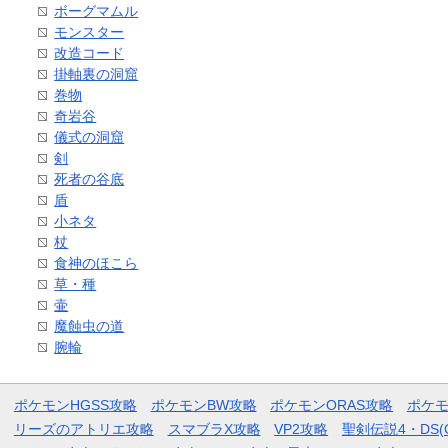
ボーグマムル
モンスター
改造コード
掛軸裏の洞窟
巻物
奇岩谷
儀式の洞窟
剣
死者の谷底
盾
小ネタ
杖
食神のほこら
草・種
壷
魔蝕虫の道
腕輪
ポケモンHGSS攻略
ポケモンBW攻略
ポケモンORAS攻略
ポケ
リーズのアトリエ攻略
スマブラX攻略
VP2攻略
聖剣伝説4・DS(