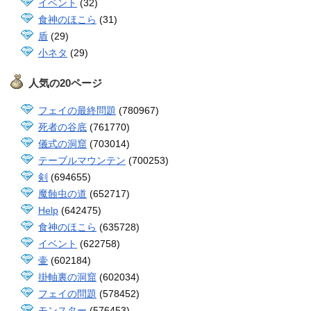
イベント
(32)
食神のほこら
(31)
盾
(29)
小ネタ
(29)
人気の20ページ
フェイの最終問題
(780967)
死者の谷底
(761770)
儀式の洞窟
(703014)
テーブルマウンテン
(700253)
剣
(694655)
魔蝕虫の道
(652717)
Help
(642475)
食神のほこら
(635728)
イベント
(622758)
壷
(602184)
掛軸裏の洞窟
(602034)
フェイの問題
(578452)
モンスター
(576453)