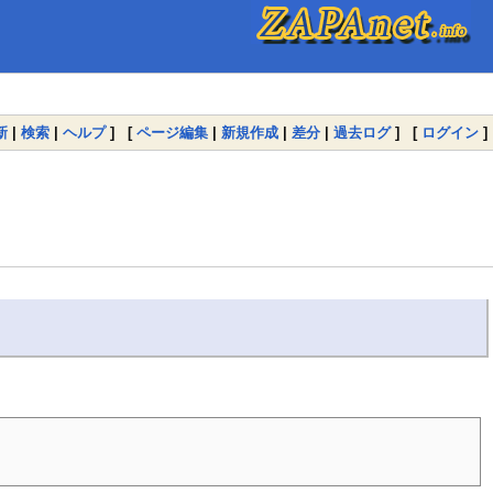
新
|
検索
|
ヘルプ
] [
ページ編集
|
新規作成
|
差分
|
過去ログ
] [
ログイン
]