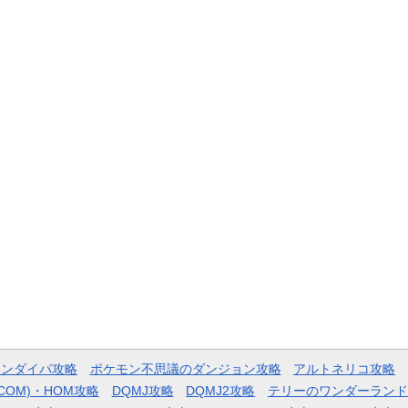
モンダイパ攻略
ポケモン不思議のダンジョン攻略
アルトネリコ攻略
COM)・HOM攻略
DQMJ攻略
DQMJ2攻略
テリーのワンダーランド