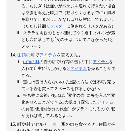
る。おにぎりは無いが
ペケジ
を連れて行きたい場合
は空腹を訴えた時点で（動けなくなるまでに）階段
を降りてしまおう。かなしばり状態にしてもよい。
（ただし徘徊
モンスター
に倒されるリスクがある）
スララを両親のもとへ連れてゆく道中､シレンが落
とし穴に落ちても｢女の子は､ついてこなかった｣と､
メッセージ｡
山頂の町
で
アイテム
を売る方法｡
山頂の町
の壺の店で｢保存の壺｣の中に
アイテム
を
入れて店主に話しかけると
アイテム
を売ることがで
きる｡
壺には壺は入らないので上記の方法では不可｡売っ
ている壺を買ってスペースを作るしかない｡
持ち物に余裕があれば､｢変化の壺｣に矢を入れて変
化させることができる｡大抵は［変化した
アイテム
の買値-使用回数分の代金］がプラスになるので､暇
があれば試してみるとよい｡
町や村でセルアーマー系の肉を食べると､住民から