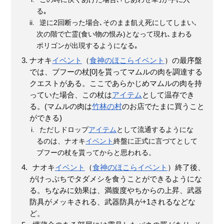
る｡
逆に2回断った場合､そのまま飢え死にしてしまい､
次の階で亡霊(食い物の恨み)となって現れ､まわる
ポリゴンが出現するようになる｡
ナオキ
イベント
（
食神のほこら
イベント
）の最序盤
では、ブフーの杖[0]を貰ってマムルの肉を調達する
クエストがある。ここであらかじめマムルの肉を持
っていた場合、この杖は
アイテム
として温存でき
る。(マムルの肉は
竹林の村
のお店でたまに買うこと
ができる)
ただしドロップ
アイテム
として流通するようにな
るのは、ナオキ
イベント
終盤に正式に言づてとして
ブフーの杖を貰ってからと思われる。
ナオキ
イベント
（
食神のほこら
イベント
）終了後、
がけっぷちでタダメシを食うことができるようにな
る。ちなみに効果は、満腹度やちからの上昇、武器
防具がメッキされる、武器防具が+1されるなどな
ど。