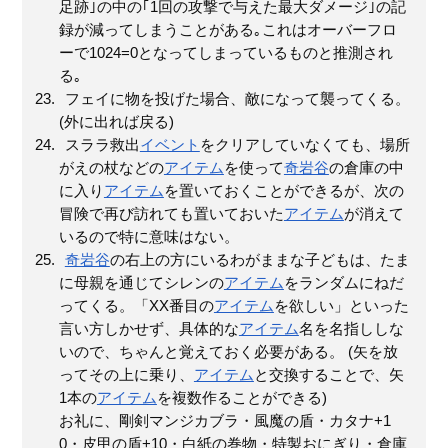
足跡｣の中の｢1回の攻撃で与えた最大ダメージ｣の記
録が減ってしまうことがある｡これはオーバーフロ
ーで1024=0となってしまっているものと推測され
る｡
フェイに物を投げた場合、敵になって襲ってくる。
(外に出れば戻る)
スララ救出
イベント
をクリアしていなくても、場所
がえの杖などの
アイテム
を使って
奇岩谷
の倉庫の中
に入り
アイテム
を置いておくことができるが、次の
冒険で再び訪れても置いておいた
アイテム
が消えて
いるので特に意味はない。
奇岩谷
の右上の方にいるわがままな子どもは、たま
に母親を通じてシレンの
アイテム
をランダムにねだ
ってくる。「XX番目の
アイテム
を欲しい」といった
言い方しかせず、具体的な
アイテム
名を名指ししな
いので、ちゃんと覚えておく必要がある。 (矢を放
ってその上に乗り、
アイテム
と交換することで、矢
1本の
アイテム
を複数作ることができる)
お礼に、剛剣マンジカブラ・風魔の盾・カタナ+1
0・皮甲の盾+10・白紙の巻物・特製おにぎり・倉庫