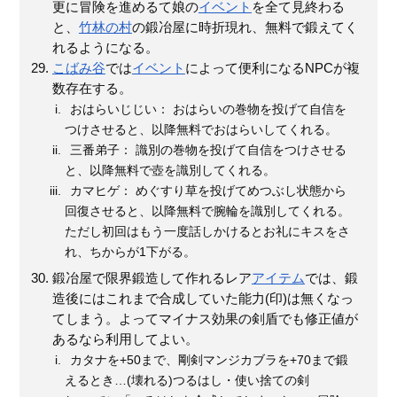
更に冒険を進めるて娘の
イベント
を全て見終わる
と、
竹林の村
の鍛冶屋に時折現れ、無料で鍛えてく
れるようになる。
こばみ谷
では
イベント
によって便利になるNPCが複
数存在する。
おはらいじじい： おはらいの巻物を投げて自信を
つけさせると、以降無料でおはらいしてくれる。
三番弟子： 識別の巻物を投げて自信をつけさせる
と、以降無料で壺を識別してくれる。
カマヒゲ： めぐすり草を投げてめつぶし状態から
回復させると、以降無料で腕輪を識別してくれる。
ただし初回はもう一度話しかけるとお礼にキスをさ
れ、ちからが1下がる。
鍛冶屋で限界鍛造して作れるレア
アイテム
では、鍛
造後にはこれまで合成していた能力(印)は無くなっ
てしまう。よってマイナス効果の剣盾でも修正値が
あるなら利用してよい。
カタナを+50まで、剛剣マンジカブラを+70まで鍛
えるとき…(壊れる)つるはし・使い捨ての剣