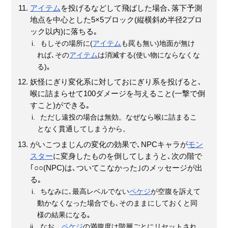
アイテム
を投げるなどして飛ばした場合､落下予測
地点を中心とした5×5ブロック(縦横斜め半径2ブロ
ック以内)に落ちる｡
もしその場所に(
アイテム
も罠も無い)地面が無け
れば､その
アイテム
は消滅する(使い物にならなくな
る)｡
妖怪にぎり変化系に対しておにぎり系を投げると､
喉に詰まらせて100ダメージを与えること(一撃で倒
すこと)ができる｡
ただし遠投の場合は無効。なぜなら喉に詰まるこ
となく貫通してしまうから。
がいこつまじんの変化の効果で､NPCキャラが
モン
スター
に変身したものを倒してしまうと､次の階で
｢○○(NPC)は､ついてこなかった｣のメッセージが出
る｡
ちなみに､最高レベルでない
ペケジ
が空腹を訴えて
動かなくなった場合でも､そのままにしておくと同
様の結果になる｡
なお、
ペケジ
の満腹度は階層ごとにリセットされ