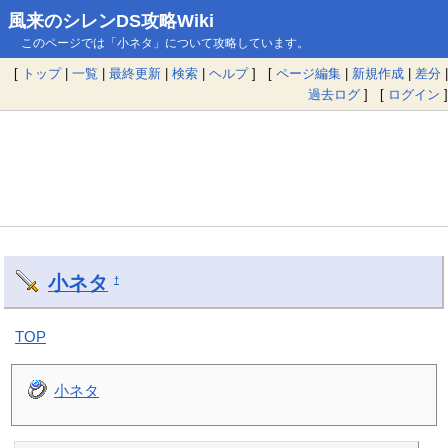
風来のシレンDS攻略Wiki
このページでは「小ネタ」について攻略しています。
[
トップ
|
一覧
|
最終更新
|
検索
|
ヘルプ
] [
ページ編集
|
新規作成
|
差分
|
過去ログ
] [
ログイン
]
小ネタ
†
TOP
小ネタ