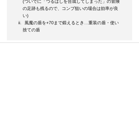
(ついでに「つるはしを合成してしまった」の冒険
の足跡も残るので、コンプ狙いの場合は効率が良
い)
風魔の盾を+70まで鍛えるとき…重装の盾・使い
捨ての盾