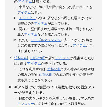
の
アイテム
は無くなる｡
車屋などで一気に先の階に向かった後に戻っても､
アイテム
は無い｡
モンスター
ハウス､店などが出現した場合は､その
部屋にのみ
アイテム
が落ちている｡
同様に､壁に囲まれた埋蔵金や､水路に囲まれた小
島の
アイテム
なども残されている｡
ただし､
テーブルマウンテン
に入ってからは､落と
し穴の罠で前の階に戻った場合でも､
アイテム
が普
通に落ちている｡
竹林の村
､
山頂の町
の店の
アイテム
は往復するたび
に､違う
アイテム
が売られている｡
これを利用すれば､
竹林の村
で天の恵みの巻物や地
の恵みの巻物､
山頂の町
で合成の壺や変化の壺を何
度も買うことができる｡
ギタン投げでは額面の1/10(端数切捨て)の固定ダメ
ージが与えられる。
額面の大きいギタンを入手したい場合､ガマラ系の
モンスター
に盗ませて倒すのが手っ取り早い｡