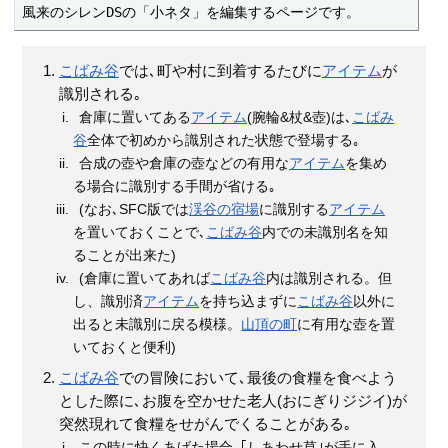
風来のシレンDSの「小ネタ」を編集するページです。
こばみ谷
では､町や村に到着するたびに
アイテム
が
識別される｡
倉庫に置いてある
アイテム
(腕輪&杖&壺)は､
こばみ
谷
全体で初めから識別された状態で登場する｡
合成の壺や倉庫の壺などの有用な
アイテム
を集め
る場合に識別する手間が省ける｡
(なお､SFC版では
渓谷の宿場
に識別する
アイテム
を置いておくことで､
こばみ谷
内での未識別名を知
ることが出来た)
(倉庫に置いてあれば
こばみ谷
内は識別される。但
し、識別済
アイテム
を持ち込まずに
こばみ谷
以外に
出ると未識別に戻る模様。
山頂の町
に有用な壺を置
いておくと便利)
こばみ谷
での冒険において､最後の食糧を食べよう
とした際に､お腹を空かせた老人(おにぎりジジイ)が
突然現れて食糧をせがんでくることがある｡
この時に快くあげた場合､｢しあわせ草｣が手に入