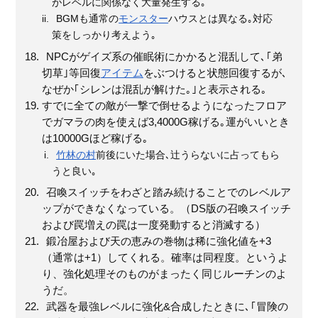
がレベルに関係なく大量発生する｡
BGMも通常の
モンスター
ハウスとは異なる｡対応
策をしっかり考えよう｡
NPCがゲイズ系の催眠術にかかると混乱して､｢弟
切草｣等回復
アイテム
をぶつけると状態回復するが､
なぜか｢シレンは混乱が解けた｡｣と表示される｡
すでに全ての敵が一撃で倒せるようになったフロア
でガマラの肉を使えば3,4000G稼げる｡運がいいとき
は10000Gほど稼げる｡
竹林の村
前後にいた場合､辻うらないに占ってもら
うと良い｡
召喚スイッチをわざと踏み続けることでのレベルア
ップができなくなっている。（DS版の召喚スイッチ
および罠増えの罠は一度発動すると消滅する）
鍛冶屋および天の恵みの巻物は稀に強化値を+3
（通常は+1）してくれる。確率は同程度。というよ
り、強化処理そのものがまったく同じルーチンのよ
うだ。
武器を最強レベルに強化&合成したときに､｢冒険の