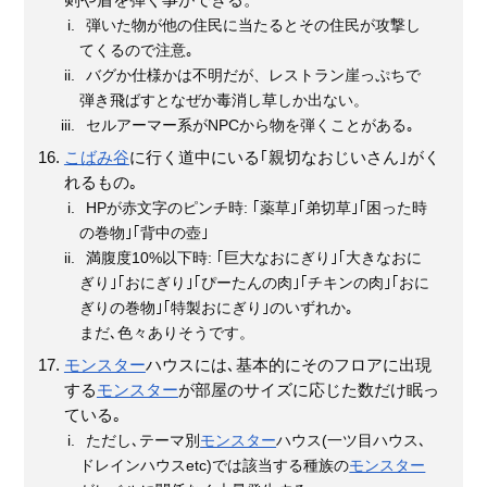
剣や盾を弾く事ができる。
弾いた物が他の住民に当たるとその住民が攻撃し
てくるので注意｡
バグか仕様かは不明だが、レストラン崖っぷちで
弾き飛ばすとなぜか毒消し草しか出ない。
セルアーマー系がNPCから物を弾くことがある｡
こばみ谷
に行く道中にいる｢親切なおじいさん｣がく
れるもの｡
HPが赤文字のピンチ時: ｢薬草｣｢弟切草｣｢困った時
の巻物｣｢背中の壺｣
満腹度10%以下時: ｢巨大なおにぎり｣｢大きなおに
ぎり｣｢おにぎり｣｢ぴーたんの肉｣｢チキンの肉｣｢おに
ぎりの巻物｣｢特製おにぎり｣のいずれか｡
まだ､色々ありそうです。
モンスター
ハウスには､基本的にそのフロアに出現
する
モンスター
が部屋のサイズに応じた数だけ眠っ
ている｡
ただし､テーマ別
モンスター
ハウス(一ツ目ハウス､
ドレインハウスetc)では該当する種族の
モンスター