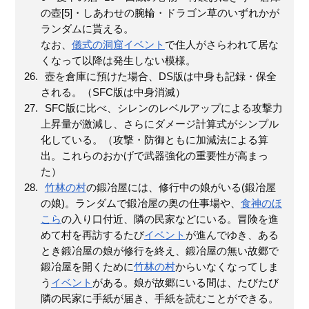
の壺[5]・しあわせの腕輪・ドラゴン草のいずれかが
ランダムに貰える。
なお、
儀式の洞窟
イベント
で住人がさらわれて居な
くなって以降は発生しない模様。
壺を倉庫に預けた場合、DS版は中身も記録・保全
される。（SFC版は中身消滅）
SFC版に比べ、シレンのレベルアップによる攻撃力
上昇量が激減し、さらにダメージ計算式がシンプル
化している。（攻撃・防御ともに加減法による算
出。これらのおかげで武器強化の重要性が高まっ
た）
竹林の村
の鍛冶屋には、修行中の娘がいる(鍛冶屋
の娘)。ランダムで鍛冶屋の奥の仕事場や、
食神のほ
こら
の入り口付近、隣の民家などにいる。冒険を進
めて村を再訪するたび
イベント
が進んでゆき、ある
とき鍛冶屋の娘が修行を終え、鍛冶屋の無い故郷で
鍛冶屋を開くために
竹林の村
からいなくなってしま
う
イベント
がある。娘が故郷にいる間は、たびたび
隣の民家に手紙が届き、手紙を読むことができる。