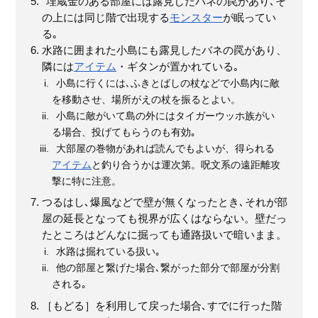
埋蔵金のある部屋には露見したバネの罠があり､そ
の上には同じ階で出現する
モンスター
が眠ってい
る｡
水路に囲まれた小島にも露見したバネの罠があり、
隣には
アイテム
・ギタンが置かれている｡
小島に行くには､ふきとばしの杖などで小島内に敵
を移動させ、場所がえの杖を振るとよい。
小島に敵がいて島の外にはタイガーウッホ族がい
る場合、投げてもらうのも有効｡
大部屋の巻物があれば読んでもよいが、得られる
アイテム
と釣り合うかは運次第。呪文系の遠距離攻
撃に特に注意。
つるはし､爆風などで壁が無くなったとき､それが部
屋の延長となっても視界が広くはならない。壁だっ
たところはどんなに掘っても通路扱いで暗いまま。
水路は掘れている扱い｡
他の部屋と繋げた場合､繋がった部分で部屋が分割
される｡
［もどる］を利用して戻った場合､すでに行った階