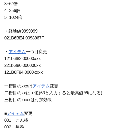
3=64倍
4=256倍
5=1024倍
・経験値9999999
021B6BE4 0098967F
・
アイテム
一つ目変更
121b6f82 00000xxx
221b6f86 000000xx
121B6F84 0000xxxx
一桁目のxxxは
アイテム
変更
二桁目のxxは＋値(63と入力すると最高値99になる)
三桁目のxxxxは付加効果
■
アイテム
変更
001 こん棒
002 長巻