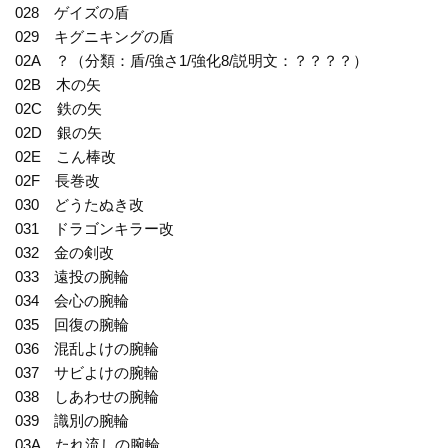
028 ゲイズの盾
029 キグニキングの盾
02A ？（分類：盾/強さ1/強化8/説明文：？？？？）
02B 木の矢
02C 鉄の矢
02D 銀の矢
02E こん棒改
02F 長巻改
030 どうたぬき改
031 ドラゴンキラー改
032 金の剣改
033 遠投の腕輪
034 会心の腕輪
035 回復の腕輪
036 混乱よけの腕輪
037 サビよけの腕輪
038 しあわせの腕輪
039 識別の腕輪
03A たれ流しの腕輪