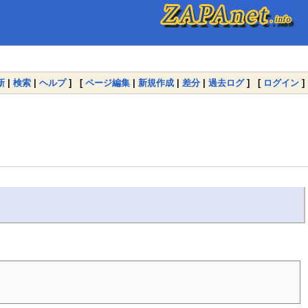
新
|
検索
|
ヘルプ
] [
ページ編集
|
新規作成
|
差分
|
過去ログ
] [
ログイン
]