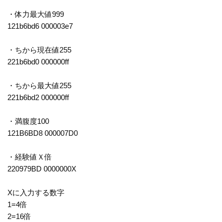
・体力最大値999
121b6bd6 000003e7
・ちから現在値255
221b6bd0 000000ff
・ちから最大値255
221b6bd2 000000ff
・満腹度100
121B6BD8 000007D0
・経験値Ｘ倍
220979BD 0000000X
Xに入力する数字
1=4倍
2=16倍