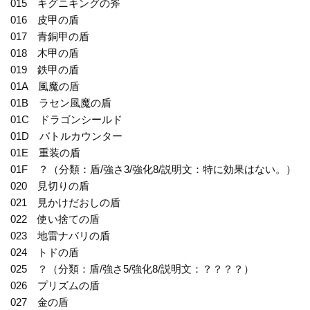
015 キグニキングの斧
016 皮甲の盾
017 青銅甲の盾
018 木甲の盾
019 鉄甲の盾
01A 風魔の盾
01B ラセン風魔の盾
01C ドラゴンシールド
01D バトルカウンター
01E 重装の盾
01F ？（分類：盾/強さ3/強化8/説明文：特に効果はない。）
020 見切りの盾
021 見かけだおしの盾
022 使い捨ての盾
023 地雷ナバリの盾
024 トドの盾
025 ？（分類：盾/強さ5/強化8/説明文：？？？？）
026 プリズムの盾
027 金の盾