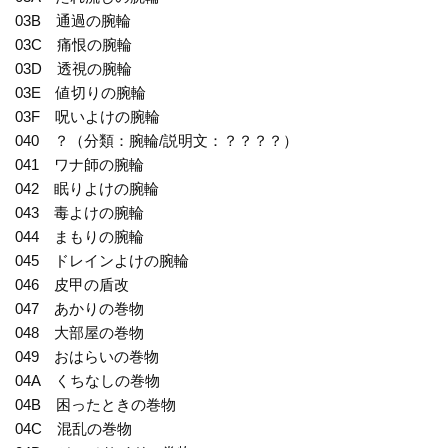
03B 通過の腕輪
03C 痛恨の腕輪
03D 透視の腕輪
03E 値切りの腕輪
03F 呪いよけの腕輪
040 ？（分類：腕輪/説明文：？？？？）
041 ワナ師の腕輪
042 眠りよけの腕輪
043 毒よけの腕輪
044 まもりの腕輪
045 ドレインよけの腕輪
046 皮甲の盾改
047 あかりの巻物
048 大部屋の巻物
049 おはらいの巻物
04A くちなしの巻物
04B 困ったときの巻物
04C 混乱の巻物