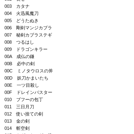
003 カタナ
004 火迅風魔刀
005 どうたぬき
006 剛剣マンジカブラ
007 秘剣カブラステギ
008 つるはし
009 ドラゴンキラー
00A 成仏の鎌
00B 必中の剣
00C ミノタウロスの斧
00D 妖刀かまいたち
00E 一ツ目殺し
00F ドレインバスター
010 ブフーの包丁
011 三日月刀
012 使い捨ての剣
013 金の剣
014 斬空剣