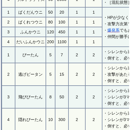
・［混乱状態
1
ばくだんウニ
50
20
1
1
・HPが少な
2
ばくれつウニ
80
100
1
1
・攻撃力次第
・
爆発系
でも
3
ふんかウニ
120
450
1
1
・仲間が勝手
4
だいふんかウニ
200
1100
1
1
・シレンから
1
ぴーたん
5
7
2
2
・倒すと、必
・シレンから
2
逃げピータン
5
15
2
2
・攻撃があた
・倒すと、必
・シレンから
3
飛びぴーたん
8
50
2
2
・シレンが3
・倒すと、必
・シレンから
4
隠れぴーたん
10
300
2
2
・シレンが3
・倒すと、必