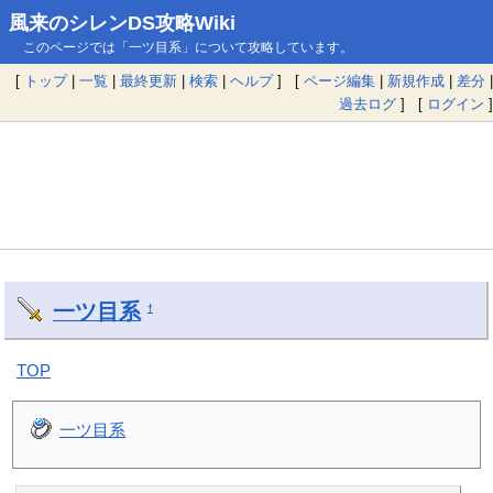
風来のシレンDS攻略Wiki
このページでは「一ツ目系」について攻略しています。
[
トップ
|
一覧
|
最終更新
|
検索
|
ヘルプ
] [
ページ編集
|
新規作成
|
差分
|
過去ログ
] [
ログイン
]
一ツ目系
†
TOP
一ツ目系