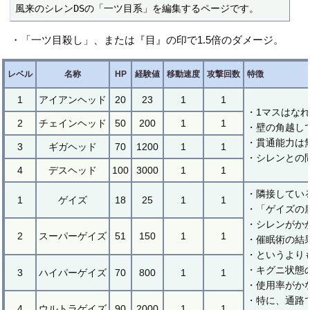
風来のシレンDSの「一ツ目系」を編集するページです。
・「一ツ目殺し」、または『目』の印で1.5倍のダメージ。
レベル
名称
HP
経験値
移動速度
攻撃回数
特徴
1
アイアンヘッド
20
23
1
1
・1マスはな
2
チェインヘッド
50
200
1
1
・壁の角越し
・貫通能力は
3
ギガヘッド
70
1200
1
1
・シレンとの
4
デスヘッド
100
3000
1
1
・隣接してい
1
ゲイズ
18
25
1
1
・「ゲイズの
・シレンがか
2
スーパーゲイズ
51
150
1
1
・催眠術の結
・というより
・キグニ状態
3
ハイパーゲイズ
70
800
1
1
・使用率がか
・特に、通路
4
ウルトラゲイズ
90
2000
1
1