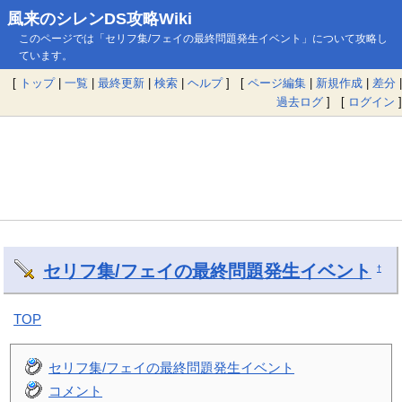
風来のシレンDS攻略Wiki
このページでは「セリフ集/フェイの最終問題発生イベント」について攻略し
ています。
[
トップ
|
一覧
|
最終更新
|
検索
|
ヘルプ
] [
ページ編集
|
新規作成
|
差分
|
過去ログ
] [
ログイン
]
セリフ集/フェイの最終問題発生イベント
†
TOP
セリフ集/フェイの最終問題発生イベント
コメント