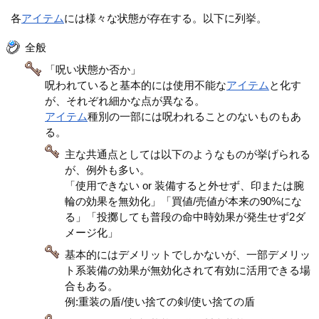
各
アイテム
には様々な状態が存在する。以下に列挙。
全般
「呪い状態か否か」
呪われていると基本的には使用不能な
アイテム
と化す
が、それぞれ細かな点が異なる。
アイテム
種別の一部には呪われることのないものもあ
る。
主な共通点としては以下のようなものが挙げられる
が、例外も多い。
「使用できない or 装備すると外せず、印または腕
輪の効果を無効化」「買値/売値が本来の90%にな
る」「投擲しても普段の命中時効果が発生せず2ダ
メージ化」
基本的にはデメリットでしかないが、一部デメリッ
ト系装備の効果が無効化されて有効に活用できる場
合もある。
例:重装の盾/使い捨ての剣/使い捨ての盾