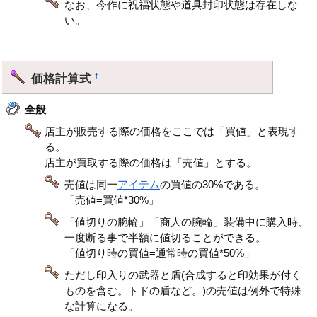
なお、今作に祝福状態や道具封印状態は存在しな
い。
価格計算式
†
全般
店主が販売する際の価格をここでは「買値」と表現す
る。
店主が買取する際の価格は「売値」とする。
売値は同一
アイテム
の買値の30%である。
「売値=買値*30%」
「値切りの腕輪」「商人の腕輪」装備中に購入時、
一度断る事で半額に値切ることができる。
「値切り時の買値=通常時の買値*50%」
ただし印入りの武器と盾(合成すると印効果が付く
ものを含む。トドの盾など。)の売値は例外で特殊
な計算になる。