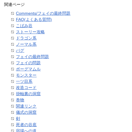
関連ページ
Comments/フェイの最終問題
FAQ(よくある質問)
こばみ谷
ストーリー攻略
ドラゴン系
ノーマル系
バグ
フェイの最終問題
フェイの問題
ボーグマムル
モンスター
一ツ目系
改造コード
掛軸裏の洞窟
巻物
関連リンク
儀式の洞窟
剣
死者の谷底
宿場への道