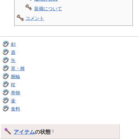
装備について
コメント
剣
盾
矢
草・種
腕輪
杖
巻物
壷
食料
アイテム
の状態
†