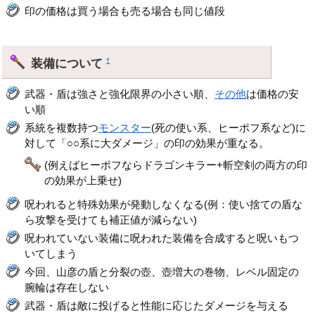
印の価格は買う場合も売る場合も同じ値段
装備について
†
武器・盾は強さと強化限界の小さい順、
その他
は価格の安
い順
系統を複数持つ
モンスター
(死の使い系、ヒーポフ系など)に
対して「○○系に大ダメージ」の印の効果が重なる。
(例えばヒーポフならドラゴンキラー+斬空剣の両方の印
の効果が上乗せ)
呪われると特殊効果が発動しなくなる(例：使い捨ての盾な
ら攻撃を受けても補正値が減らない)
呪われていない装備に呪われた装備を合成すると呪いもつ
いてしまう
今回、山彦の盾と分裂の壺、壺増大の巻物、レベル固定の
腕輪は存在しない
武器・盾は敵に投げると性能に応じたダメージを与える