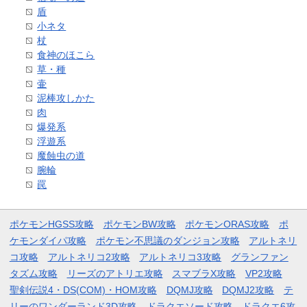
盾
小ネタ
杖
食神のほこら
草・種
壷
泥棒攻しかた
肉
爆発系
浮遊系
魔蝕虫の道
腕輪
罠
ポケモンHGSS攻略
ポケモンBW攻略
ポケモンORAS攻略
ポ
ケモンダイパ攻略
ポケモン不思議のダンジョン攻略
アルトネリ
コ攻略
アルトネリコ2攻略
アルトネリコ3攻略
グランファン
タズム攻略
リーズのアトリエ攻略
スマブラX攻略
VP2攻略
聖剣伝説4・DS(COM)・HOM攻略
DQMJ攻略
DQMJ2攻略
テ
リーのワンダーランド3D攻略
ドラクエソード攻略
ドラクエ6攻