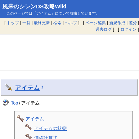
風来のシレンDS攻略Wiki
このページでは「アイテム」について攻略しています。
[
トップ
|
一覧
|
最終更新
|
検索
|
ヘルプ
] [
ページ編集
|
新規作成
|
差分
|
過去ログ
] [
ログイン
]
アイテム
†
Top
/
アイテム
アイテム
アイテムの状態
価格計算式