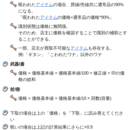
呪われた
アイテム
の場合、買値/売値共に通常品の90%
になる。
「呪われた
アイテム
の価格=通常品の価格*90%」
識別状態は価格に無関係。
そのため、店主に価格を確認することで識別の補助とす
ることができる。
一部、店主が買取不可能な
アイテム
も存在する。
例:「ギタン」「こわれたワナ」以外のワナ
武器/盾
価格 = 価格基本値 + 価格基本値/100 × 修正値 + 印の価
格の総和
杖/壺
価格 = 価格基本値 + 価格基本値/10 × 回数(容量)
下取の場合は上の「価格」を「下取」に読み替えてくださ
い
呪いの場合は上記の計算結果にさらに×0.9