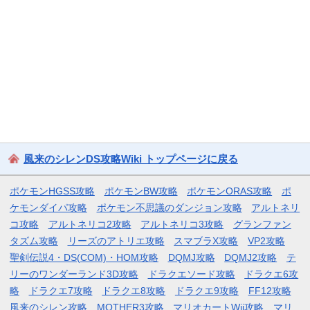
風来のシレンDS攻略Wiki トップページに戻る
ポケモンHGSS攻略
ポケモンBW攻略
ポケモンORAS攻略
ポ
ケモンダイパ攻略
ポケモン不思議のダンジョン攻略
アルトネリ
コ攻略
アルトネリコ2攻略
アルトネリコ3攻略
グランファン
タズム攻略
リーズのアトリエ攻略
スマブラX攻略
VP2攻略
聖剣伝説4・DS(COM)・HOM攻略
DQMJ攻略
DQMJ2攻略
テ
リーのワンダーランド3D攻略
ドラクエソード攻略
ドラクエ6攻
略
ドラクエ7攻略
ドラクエ8攻略
ドラクエ9攻略
FF12攻略
風来のシレン攻略
MOTHER3攻略
マリオカートWii攻略
マリ