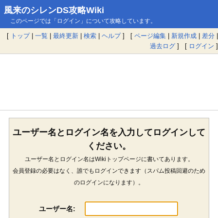
風来のシレンDS攻略Wiki
このページでは「ログイン」について攻略しています。
[
トップ
|
一覧
|
最終更新
|
検索
|
ヘルプ
] [
ページ編集
|
新規作成
|
差分
|
過去ログ
] [
ログイン
]
ユーザー名とログイン名を入力してログインして
ください。
ユーザー名とログイン名はWikiトップページに書いてあります。
会員登録の必要はなく、誰でもログインできます（スパム投稿回避のため
のログインになります）。
ユーザー名: