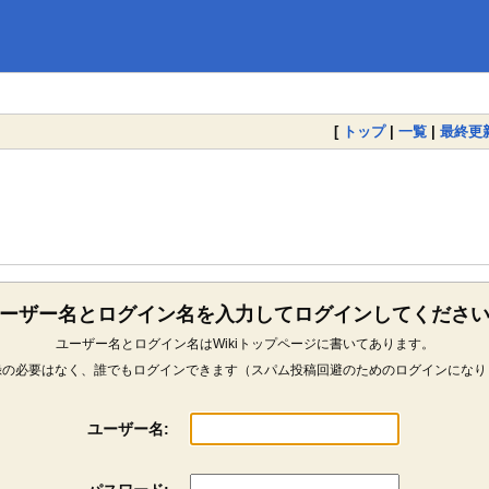
[
トップ
|
一覧
|
最終更
ーザー名とログイン名を入力してログインしてくださ
ユーザー名とログイン名はWikiトップページに書いてあります。
録の必要はなく、誰でもログインできます（スパム投稿回避のためのログインになり
ユーザー名: