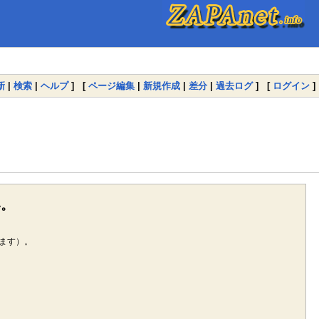
新
|
検索
|
ヘルプ
] [
ページ編集
|
新規作成
|
差分
|
過去ログ
] [
ログイン
]
い。
ます）。