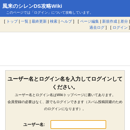
風来のシレンDS攻略Wiki
このページでは「ログイン」について攻略しています。
[
トップ
|
一覧
|
最終更新
|
検索
|
ヘルプ
] [
ページ編集
|
新規作成
|
差分
|
過去ログ
] [
ログイン
]
ユーザー名とログイン名を入力してログインして
ください。
ユーザー名とログイン名はWikiトップページに書いてあります。
会員登録の必要はなく、誰でもログインできます（スパム投稿回避のため
のログインになります）。
ユーザー名: