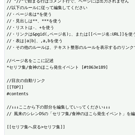
// "//"で始まる行はコメント行で、ページには出力されません

//以下のルールに従って編集してください

//・ページ名は*を使う

//・見出しは**、***を使う

//・リストは-、+を使う

//・リンクは&pgid(,ページ名);、または[[ページ名:URL]]を使う
//・表は|a|b|、,a,bを使う

//・その他のルールは、テキスト整形のルールを表示するのリンクで
//ページ名をここに記述

*セリフ集/食神のほこら発生イベント [#t063e189]

//目次の自動リンク

[[TOP]]

#contents

//↓↓↓ここから下の部分を編集していってください↓↓↓

// 風来のシレンDSの「セリフ集/食神のほこら発生イベント」を編
[[セリフ集へ戻る>セリフ集]]
