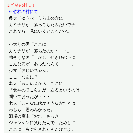
※竹林の村にて
 ※竹林の村にて
 農夫「ゆうべ　うら山の方に

 カミナリが　落っこちたみたいでナ

 これから　見にいくところだべ。

 小太りの男「ここに

 カミナリが　落ちたのか・・・。

 強そうな男「しかし　せきひの下に

 こんな穴が　あったなんて・・・。

 少女「おじいちゃん。

 ここ　なあに？

 老人「言い伝えから　ここに

 『食神のほこら』が　あるというのは

 聞いておったが・・・

 老人「こんなに吹かそうな穴だとは

 わしも　思わんかった。

 酒場の店主「おれ　さっき

 ジャンケンに負けたんで　ためしに

 ここに　もぐらされたんだけどよ。
