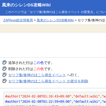
風来のシレンDS攻略Wiki
このページでは「セリフ集/食神のほこら発生イベント の変更点」につ
ZAPAnet総合情報局
>
風来のシレンDS攻略Wiki
> セリフ集/食神の
追加された行は
この色
です。
削除された行は
この色
です。
セリフ集/食神のほこら発生イベント
へ行く。
セリフ集/食神のほこら発生イベント の差分を削除
#author("2024-02-08T01:10:43+09:00","default:wiki","w
#author("2024-02-08T01:22:59+09:00","default:wiki","w