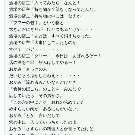
 酒場の店主「入ってみたら　なんと！

 酒場の店主「持ち物が全部なくなってたんだ。

 酒場の店主「持ち物の中には　なえか

 『ブフーの包丁』という物と

 大きいおにぎりが　ひとつあるだけで・・・

 酒場の店主「あとは　すべて消えちゃった。

 酒場の店主「大事にしていたものが

 すべて　パア・・・・・・

 酒場の店主「クソー！　今日は　あばれるぞー！

 店の酒を全部　飲みほしてやるー！

 おかみ「さっきの人

 だいじょうぶかしらねえ・・・・・・

 おかみ「流れ者みたいなんだけどさ

 『食神のほこら』のことを　みんなで

 話していたら　その男がさ。

 『この穴の中にこそ　おれの求めていた

 めずらしい肉が　あるにちがいない』

 おかみ「とか　言いだして

 穴の中に　入っていっちゃったのよ。

 おかみ「さすらいの料理人とか言ってたけど
