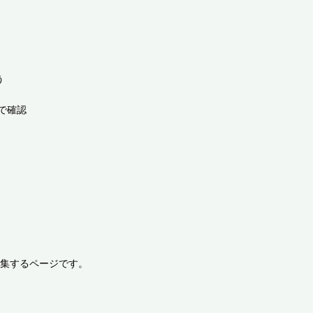


確認

集するページです。
