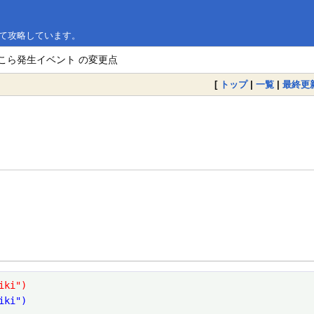
いて攻略しています。
ほこら発生イベント の変更点
[
トップ
|
一覧
|
最終更
iki")
iki")