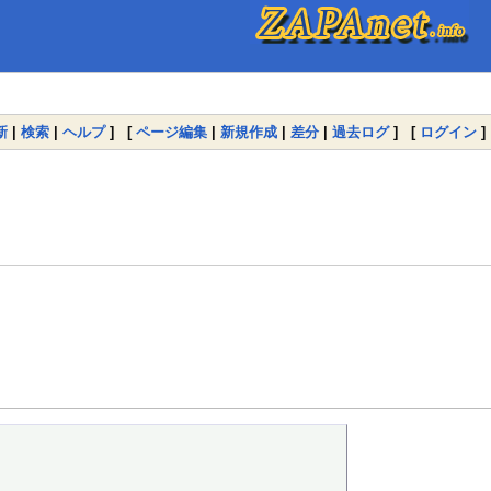
新
|
検索
|
ヘルプ
] [
ページ編集
|
新規作成
|
差分
|
過去ログ
] [
ログイン
]