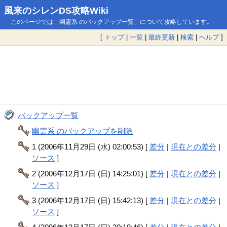
風来のシレンDS攻略Wiki
このページでは「幽霊系 のバックアップ一覧」について攻略しています。
[
トップ
|
一覧
|
最終更新
|
検索
|
ヘルプ
]
バックアップ一覧
幽霊系 のバックアップを削除
1 (2006年11月29日 (水) 02:00:53) [
差分
|
現在との差分
|
ソース
]
2 (2006年12月17日 (日) 14:25:01) [
差分
|
現在との差分
|
ソース
]
3 (2006年12月17日 (日) 15:42:13) [
差分
|
現在との差分
|
ソース
]