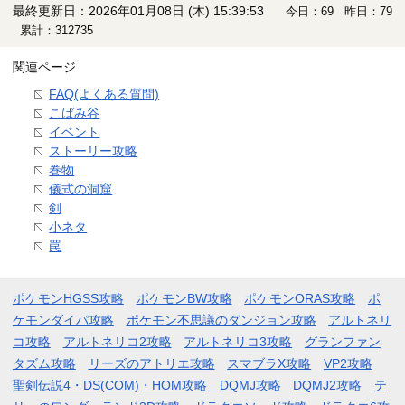
最終更新日：2026年01月08日 (木) 15:39:53
今日：69 昨日：79
累計：312735
関連ページ
FAQ(よくある質問)
こばみ谷
イベント
ストーリー攻略
巻物
儀式の洞窟
剣
小ネタ
罠
ポケモンHGSS攻略
ポケモンBW攻略
ポケモンORAS攻略
ポ
ケモンダイパ攻略
ポケモン不思議のダンジョン攻略
アルトネリ
コ攻略
アルトネリコ2攻略
アルトネリコ3攻略
グランファン
タズム攻略
リーズのアトリエ攻略
スマブラX攻略
VP2攻略
聖剣伝説4・DS(COM)・HOM攻略
DQMJ攻略
DQMJ2攻略
テ