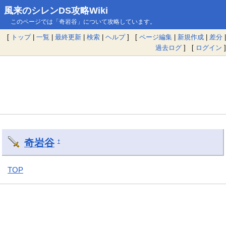
風来のシレンDS攻略Wiki
このページでは「奇岩谷」について攻略しています。
[
トップ
|
一覧
|
最終更新
|
検索
|
ヘルプ
] [
ページ編集
|
新規作成
|
差分
|
過去ログ
] [
ログイン
]
奇岩谷
†
TOP