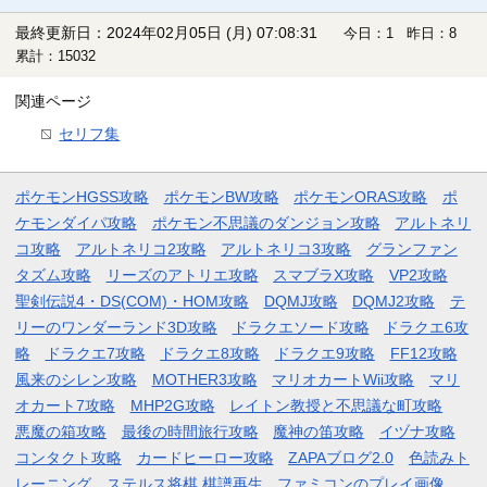
最終更新日：2024年02月05日 (月) 07:08:31
今日：1 昨日：8
累計：15032
関連ページ
セリフ集
ポケモンHGSS攻略
ポケモンBW攻略
ポケモンORAS攻略
ポ
ケモンダイパ攻略
ポケモン不思議のダンジョン攻略
アルトネリ
コ攻略
アルトネリコ2攻略
アルトネリコ3攻略
グランファン
タズム攻略
リーズのアトリエ攻略
スマブラX攻略
VP2攻略
聖剣伝説4・DS(COM)・HOM攻略
DQMJ攻略
DQMJ2攻略
テ
リーのワンダーランド3D攻略
ドラクエソード攻略
ドラクエ6攻
略
ドラクエ7攻略
ドラクエ8攻略
ドラクエ9攻略
FF12攻略
風来のシレン攻略
MOTHER3攻略
マリオカートWii攻略
マリ
オカート7攻略
MHP2G攻略
レイトン教授と不思議な町攻略
悪魔の箱攻略
最後の時間旅行攻略
魔神の笛攻略
イヅナ攻略
コンタクト攻略
カードヒーロー攻略
ZAPAブログ2.0
色読みト
レーニング
ステルス将棋 棋譜再生
ファミコンのプレイ画像