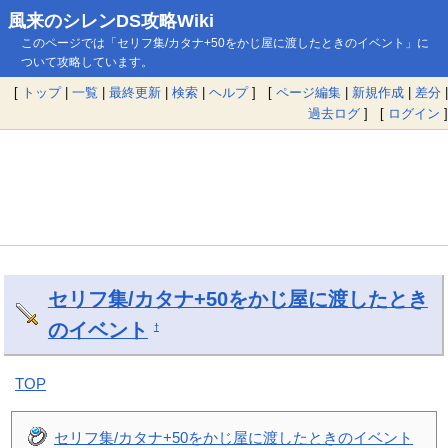
風来のシレンDS攻略Wiki
このページでは「セリフ集/カタナ+50をかじ屋に渡したときのイベント」に
ついて攻略しています。
[
トップ
|
一覧
|
最終更新
|
検索
|
ヘルプ
] [
ページ編集
|
新規作成
|
差分
|
過去ログ
] [
ログイン
]
セリフ集/カタナ+50をかじ屋に渡したとき
のイベント
†
TOP
セリフ集/カタナ+50をかじ屋に渡したときのイベント