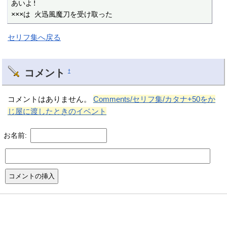
あいよ!

×××は 火迅風魔刀を受け取った
セリフ集へ戻る
コメント
†
コメントはありません。
Comments/セリフ集/カタナ+50をか
じ屋に渡したときのイベント
お名前: