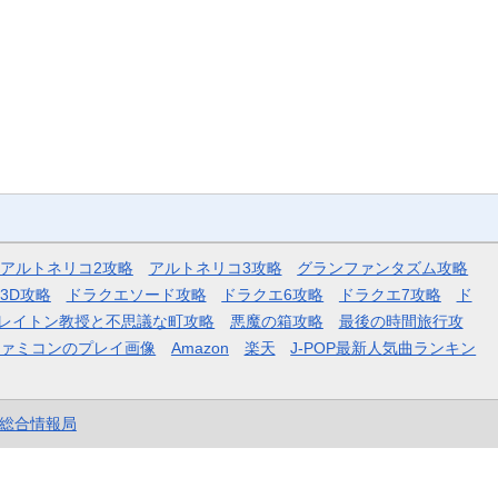
アルトネリコ2攻略
アルトネリコ3攻略
グランファンタズム攻略
3D攻略
ドラクエソード攻略
ドラクエ6攻略
ドラクエ7攻略
ド
レイトン教授と不思議な町攻略
悪魔の箱攻略
最後の時間旅行攻
ファミコンのプレイ画像
Amazon
楽天
J-POP最新人気曲ランキン
et総合情報局