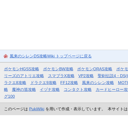
風来のシレンDS攻略Wiki トップページに戻る
ポケモンHGSS攻略
ポケモンBW攻略
ポケモンORAS攻略
ポケ
リーズのアトリエ攻略
スマブラX攻略
VP2攻略
聖剣伝説4・DS(
ラクエ8攻略
ドラクエ9攻略
FF12攻略
風来のシレン攻略
MOT
略
魔神の笛攻略
イヅナ攻略
コンタクト攻略
カードヒーロー攻
グ100
このページは
PukiWiki
を用いて作成・表示しています。 本サイトは