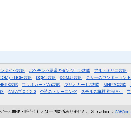
モンダイパ攻略
ポケモン不思議のダンジョン攻略
アルトネリコ攻略
COM)・HOM攻略
DQMJ攻略
DQMJ2攻略
テリーのワンダーランド
HER3攻略
マリオカートWii攻略
マリオカート7攻略
MHP2G攻略
略
ZAPAブログ2.0
色読みトレーニング
ステルス将棋 棋譜再生
ゲーム開発・販売会社とは一切関係ありません。
Site admin：
ZAPAn