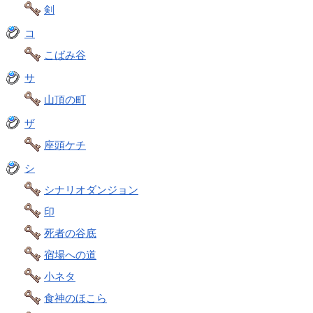
剣
コ
こばみ谷
サ
山頂の町
ザ
座頭ケチ
シ
シナリオダンジョン
印
死者の谷底
宿場への道
小ネタ
食神のほこら