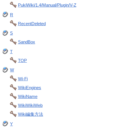
PukiWiki/1.4/Manual/Plugin/V-Z
R
RecentDeleted
S
SandBox
T
TOP
W
Wi-Fi
WikiEngines
WikiName
WikiWikiWeb
Wiki編集方法
Y