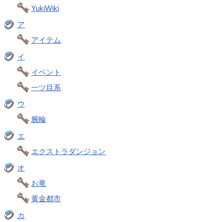
YukiWiki
ア
アイテム
イ
イベント
一ツ目系
ウ
腕輪
エ
エクストラダンジョン
オ
お竜
黄金都市
カ