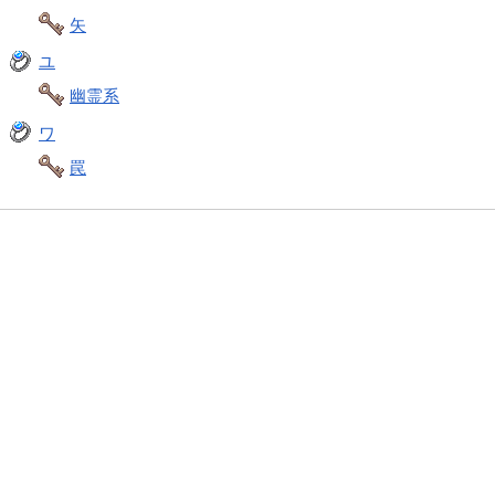
矢
ユ
幽霊系
ワ
罠