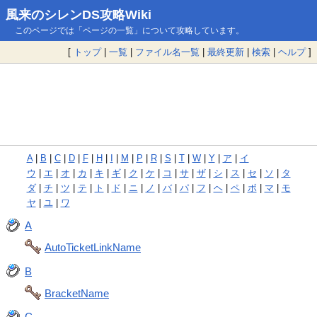
風来のシレンDS攻略Wiki
このページでは「ページの一覧」について攻略しています。
[
トップ
|
一覧
|
ファイル名一覧
|
最終更新
|
検索
|
ヘルプ
]
A
|
B
|
C
|
D
|
F
|
H
|
I
|
M
|
P
|
R
|
S
|
T
|
W
|
Y
|
ア
|
イ
ウ
|
エ
|
オ
|
カ
|
キ
|
ギ
|
ク
|
ケ
|
コ
|
サ
|
ザ
|
シ
|
ス
|
セ
|
ソ
|
タ
ダ
|
チ
|
ツ
|
テ
|
ト
|
ド
|
ニ
|
ノ
|
バ
|
パ
|
フ
|
ヘ
|
ペ
|
ボ
|
マ
|
モ
ヤ
|
ユ
|
ワ
A
AutoTicketLinkName
B
BracketName
C