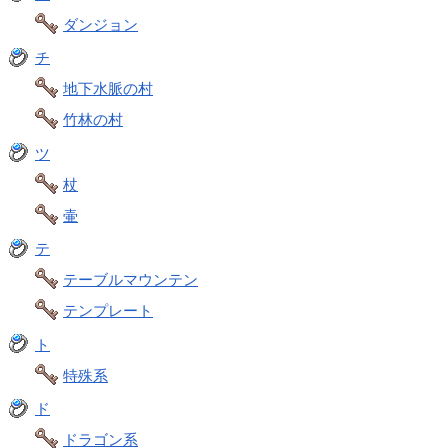
ダンジョン
チ
地下水脈の村
竹林の村
ツ
杖
壷
テ
テーブルマウンテン
テンプレート
ト
特殊系
ド
ドラゴン系