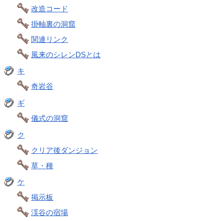
改造コード
掛軸裏の洞窟
関連リンク
風来のシレンDSとは
キ
奇岩谷
ギ
儀式の洞窟
ク
クリア後ダンジョン
草・種
ケ
掲示板
渓谷の宿場