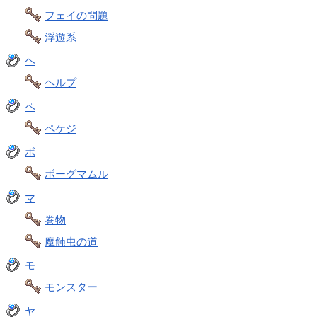
フェイの問題
浮遊系
ヘ
ヘルプ
ペ
ペケジ
ボ
ボーグマムル
マ
巻物
魔蝕虫の道
モ
モンスター
ヤ