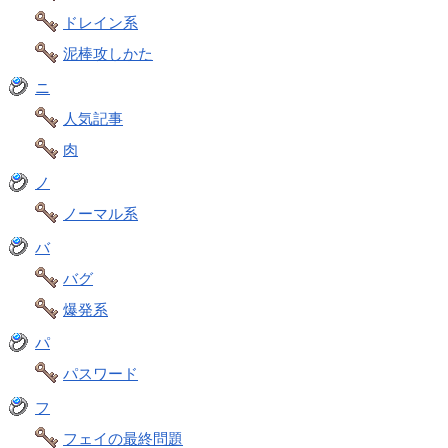
ドレイン系
泥棒攻しかた
ニ
人気記事
肉
ノ
ノーマル系
バ
バグ
爆発系
パ
パスワード
フ
フェイの最終問題