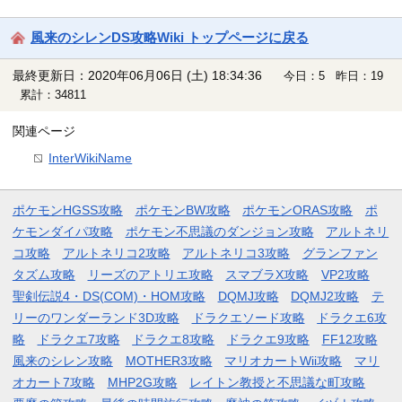
風来のシレンDS攻略Wiki トップページに戻る
最終更新日：2020年06月06日 (土) 18:34:36
今日：5 昨日：19
累計：34811
関連ページ
InterWikiName
ポケモンHGSS攻略
ポケモンBW攻略
ポケモンORAS攻略
ポ
ケモンダイパ攻略
ポケモン不思議のダンジョン攻略
アルトネリ
コ攻略
アルトネリコ2攻略
アルトネリコ3攻略
グランファン
タズム攻略
リーズのアトリエ攻略
スマブラX攻略
VP2攻略
聖剣伝説4・DS(COM)・HOM攻略
DQMJ攻略
DQMJ2攻略
テ
リーのワンダーランド3D攻略
ドラクエソード攻略
ドラクエ6攻
略
ドラクエ7攻略
ドラクエ8攻略
ドラクエ9攻略
FF12攻略
風来のシレン攻略
MOTHER3攻略
マリオカートWii攻略
マリ
オカート7攻略
MHP2G攻略
レイトン教授と不思議な町攻略