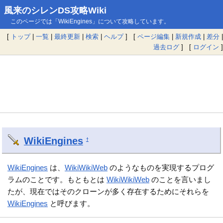
風来のシレンDS攻略Wiki
このページでは「WikiEngines」について攻略しています。
[
トップ
|
一覧
|
最終更新
|
検索
|
ヘルプ
] [
ページ編集
|
新規作成
|
差分
|
過去ログ
] [
ログイン
]
WikiEngines
†
WikiEngines
は、
WikiWikiWeb
のようなものを実現するプログ
ラムのことです。もともとは
WikiWikiWeb
のことを言いまし
たが、現在ではそのクローンが多く存在するためにそれらを
WikiEngines
と呼びます。