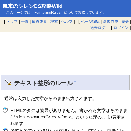
風来のシレンDS攻略Wiki
このページでは「FormattingRules」について攻略しています。
[
トップ
|
一覧
|
最終更新
|
検索
|
ヘルプ
] [
ページ編集
|
新規作成
|
差分
|
過去ログ
] [
ログイン
]
テキスト整形のルール
†
通常は入力した文章がそのまま出力されます。
HTMLのタグは効果がありません。書かれた文章はそのまま
(「<font color="red">text</font>」といった形のまま)表示さ
れます
段落と段落の区切りには空行をはさんで下さい。空行をは