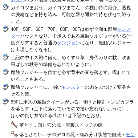
ガイコツまおう、ガイコツまてん、の杖は特に厄介。透視
の腕輪などを持ち込み、可能な限り通路で待ち伏せて戦う
こと。
40F、50F、60F、70F、80F、90Fは必ず全面１部屋
モンス
ター
ハウスとなり、中ボスである魔蝕ソルジャーがいる(一
度クリアすると普通の
ダンジョン
になり、魔触ソルジャー
は出現しなくなる)。
上記の中ボス戦に備え、めぐすり草、身代わりの杖、吹き
飛ばしの杖等の準備を忘れないように。
魔蝕ソルジャーを倒すと必ず背中の壷を落とす。呪われて
いることもある。
魔蝕ソルジャーに、弱い
モンスター
の肉をぶつけて変身さ
せると楽。
99Fにボスの魔蝕クイーンがいる。倒すと剛剣マンジカブラ
を落とす（足下に落ちているので拾い忘れないように）。
ほかの倒し方で出る/出ないは下記のとおり。
落とす…落し穴の罠・空腹スイッチの罠
落とさない…デロデロの罠・痛み分け状態で自滅・
モン