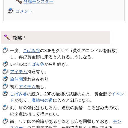
登場モンスター
コメント
攻略
†
一度、
こばみ谷
の30Fをクリア（黄金のコンドルを解放）
し、再び黄金郷に来ると入れるようになる。
レベルは
こばみ谷
から引継ぎ。
アイテム
持込有り。
旅仲間
連れ込み有り。
初期
アイテム
無し。
こばみ谷
の続き。29Fの最後の試練のあと、黄金郷で
イベン
ト
があり、
魔蝕虫の道
に入ると31Fになる。
剣、盾の強化はもちろん、透視の腕輪、ころばぬ先の杖、
の２点は持って行きたい。
尚、ワナ師の腕輪があると落とし穴を回収しておき、
モン
スター
ハウス階層で設置→発動で素早く下層へ進める。