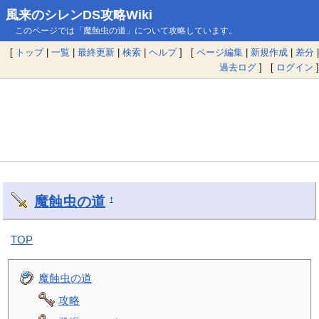
風来のシレンDS攻略Wiki
このページでは「魔蝕虫の道」について攻略しています。
[
トップ
|
一覧
|
最終更新
|
検索
|
ヘルプ
] [
ページ編集
|
新規作成
|
差分
|
過去ログ
] [
ログイン
]
魔蝕虫の道
†
TOP
魔蝕虫の道
攻略