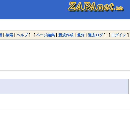
新
|
検索
|
ヘルプ
] [
ページ編集
|
新規作成
|
差分
|
過去ログ
] [
ログイン
]