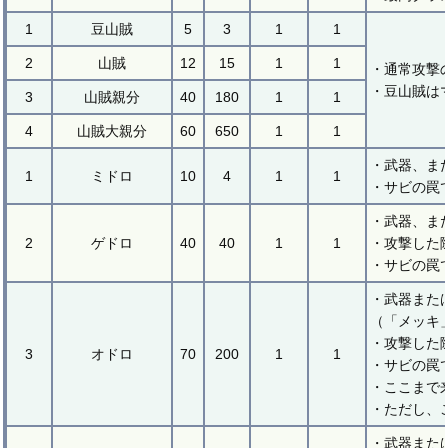
1
豆山賊
5
3
1
1
2
山賊
12
15
1
1
・通常攻撃
・豆山賊は
3
山賊親分
40
180
1
1
4
山賊大親分
60
650
1
1
・武器、ま
1
ミドロ
10
4
1
1
・サビの罠
・武器、ま
2
ゲドロ
40
40
1
1
・攻撃した
・サビの罠
・武器また
（「メッキ
・攻撃した
3
オドロ
70
200
1
1
・サビの罠
・ここまで
・ただし、
・武器また