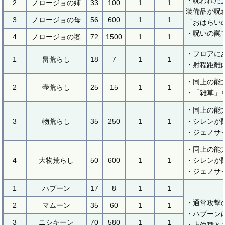
・呪われた
2
ノロージョの姉
33
100
1
1
装備品が呪
3
ノロージョの母
56
600
1
1
「おはらい
・呪いの罠
4
ノロージョの婆
72
1500
1
1
・フロアに
1
畠荒らし
18
7
1
1
・射程距離
・同上の能
2
壷荒らし
25
15
1
1
・「雑草」
・同上の能
3
物荒らし
35
250
1
1
・シレンが
・ジェノサ
・同上の能
4
大物荒らし
50
600
1
1
・シレンが
・ジェノサ
1
ハブーン
17
8
1
1
・通常攻撃
2
マムーン
35
60
1
1
・ハブーン
3
ニシキーン
70
580
1
1