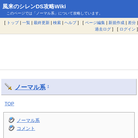
風来のシレンDS攻略Wiki
このページでは「ノーマル系」について攻略しています。
[
トップ
|
一覧
|
最終更新
|
検索
|
ヘルプ
] [
ページ編集
|
新規作成
|
差分
|
過去ログ
] [
ログイン
]
ノーマル系
†
TOP
ノーマル系
コメント