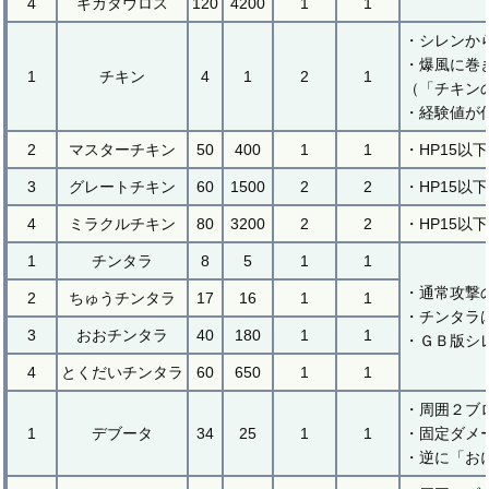
4
ギガタウロス
120
4200
1
1
・シレンか
・爆風に巻
1
チキン
4
1
2
1
（「チキン
・経験値が
2
マスターチキン
50
400
1
1
・HP15以
3
グレートチキン
60
1500
2
2
・HP15以
4
ミラクルチキン
80
3200
2
2
・HP15以
1
チンタラ
8
5
1
1
・通常攻撃
2
ちゅうチンタラ
17
16
1
1
・チンタラ
3
おおチンタラ
40
180
1
1
・ＧＢ版シ
4
とくだいチンタラ
60
650
1
1
・周囲２ブ
1
デブータ
34
25
1
1
・固定ダメ
・逆に「お