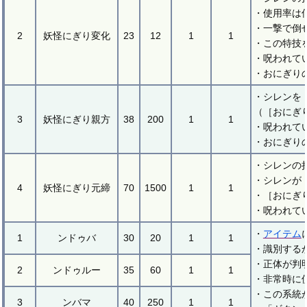
・使用率は
・一撃で倒
2
妖怪にぎり変化
23
12
1
1
・この特技
・呪われて
・おにぎり
・シレンを
（［おにぎ
3
妖怪にぎり親方
38
200
1
1
・呪われて
・おにぎり
・シレンの
・シレンが
4
妖怪にぎり元締
70
1500
1
1
・［おにぎ
・呪われて
・
アイテム
1
ンドゥバ
30
20
1
1
・識別する
・正体が判
2
ンドゥルー
35
60
1
1
・非常時に
・この系統
3
ンバマ
40
250
1
1