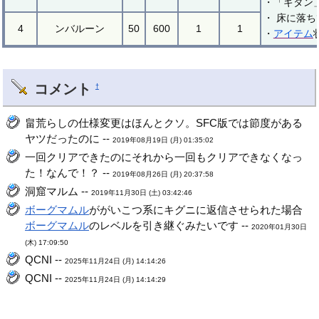
・「ギタン
・ 床に落
4
ンバルーン
50
600
1
1
・
アイテム
コメント
†
畠荒らしの仕様変更はほんとクソ。SFC版では節度がある
ヤツだったのに --
2019年08月19日 (月) 01:35:02
一回クリアできたのにそれから一回もクリアできなくなっ
た！なんで！？ --
2019年08月26日 (月) 20:37:58
洞窟マルム --
2019年11月30日 (土) 03:42:46
ボーグマムル
ががいこつ系にキグニに返信させられた場合
ボーグマムル
のレベルを引き継ぐみたいです --
2020年01月30日
(木) 17:09:50
QCNI --
2025年11月24日 (月) 14:14:26
QCNI --
2025年11月24日 (月) 14:14:29