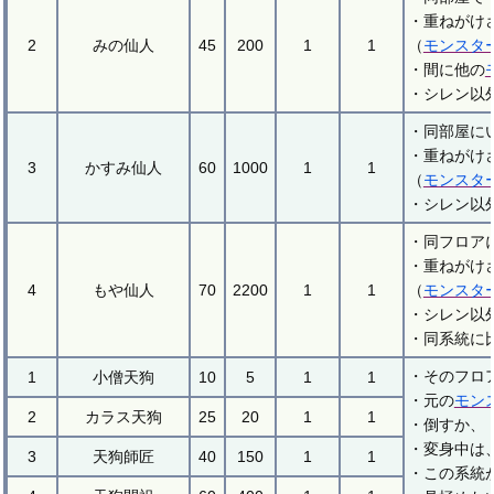
・重ねがけ
2
みの仙人
45
200
1
1
（
モンスタ
・間に他の
・シレン以
・同部屋に
・重ねがけ
3
かすみ仙人
60
1000
1
1
（
モンスタ
・シレン以
・同フロア
・重ねがけ
4
もや仙人
70
2200
1
1
（
モンスタ
・シレン以
・同系統に
・そのフロ
1
小僧天狗
10
5
1
1
・元の
モン
2
カラス天狗
25
20
1
1
・倒すか、
・変身中は
3
天狗師匠
40
150
1
1
・この系統