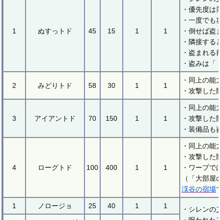
・優先度は
・一度でも
1
ぬすっトド
45
15
1
1
・倒せば盗
・隣接する
・盗まれる
・盗みは「
・同上の能
2
みどりトド
58
30
1
1
・攻撃した
・同上の能
3
アイアントド
70
150
1
1
・攻撃した
・装備品も
・同上の能
・攻撃した
4
ローグトド
100
400
1
1
・ワープで
（「大部屋
渓谷の宿場
1
ノロージョ
25
40
1
1
・シレンの