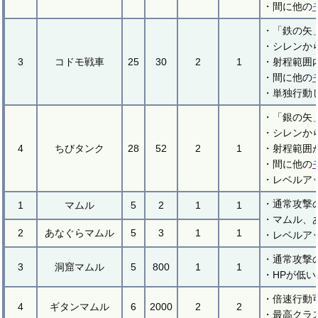
・間に他の
・「鉄の矢
・シレンか
3
コドモ戦車
25
30
2
1
・射程範囲
・間に他の
・単独行動
・「銀の矢
・シレンか
4
ちびタンク
28
52
2
1
・射程範囲
・間に他の
・レベルア
・通常攻撃
1
マムル
5
2
1
1
・マムル、
2
あなぐらマムル
5
3
1
1
・レベルア
・通常攻撃
3
洞窟マムル
5
800
1
1
・HPが低
・倍速行動
4
ギタンマムル
6
2000
2
2
・最高クラ