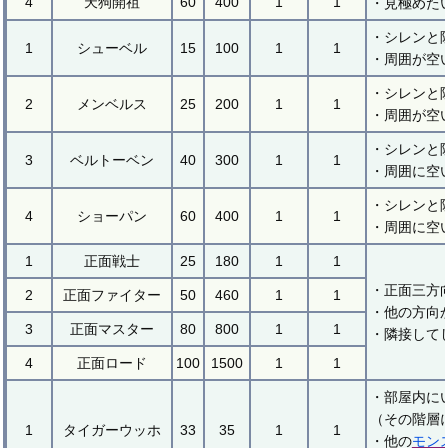
4
天狗開祖
60
400
1
1
・見極めた
・シレンと
1
シューベル
15
100
1
1
・周囲が空
・シレンと
2
メンベルス
25
200
1
1
・周囲が空
・シレンと
3
ベルトーベン
40
300
1
1
・周囲に空
・シレンと
4
ショーパン
60
400
1
1
・周囲に空
1
正面戦士
25
180
1
1
・正面三方
2
正面ファイター
50
460
1
1
・他の方向
3
正面マスター
80
800
1
1
・隣接して
4
正面ロード
100
1500
1
1
・部屋内に
（その階層
1
タイガーウッホ
33
35
1
1
・他の
モン