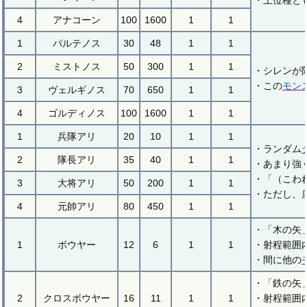
・上位種と
4
アナコーン
100
1600
1
1
1
パルテノス
30
48
1
1
2
ミストノス
50
300
1
1
・シレンが
・この
モン
3
ヴェルギノス
70
650
1
1
4
ゴルディノス
100
1600
1
1
1
兵隊アリ
20
10
1
1
・ランダム
2
隊長アリ
35
40
1
1
・あまり強
・「（こわ
3
大将アリ
50
200
1
1
・ただし、
4
元帥アリ
80
450
1
1
・「木の矢
1
ボウヤー
12
6
1
1
・射程範囲
・間に他の
・「鉄の矢
2
クロスボウヤー
16
11
1
1
・射程範囲