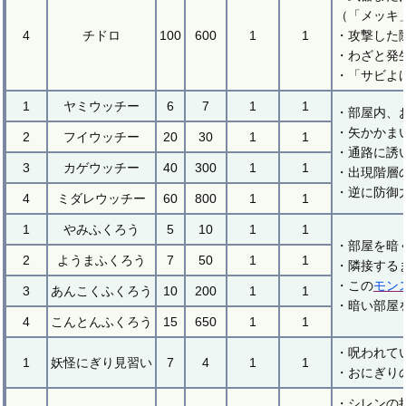
（「メッキ
4
チドロ
100
600
1
1
・攻撃した
・わざと発
・「サビよ
1
ヤミウッチー
6
7
1
1
・部屋内、
・矢かかま
2
フイウッチー
20
30
1
1
・通路に誘
3
カゲウッチー
40
300
1
1
・出現階層
・逆に防御
4
ミダレウッチー
60
800
1
1
1
やみふくろう
5
10
1
1
・部屋を暗
2
ようまふくろう
7
50
1
1
・隣接する
・この
モン
3
あんこくふくろう
10
200
1
1
・暗い部屋
4
こんとんふくろう
15
650
1
1
・呪われて
1
妖怪にぎり見習い
7
4
1
1
・おにぎり
・シレンの