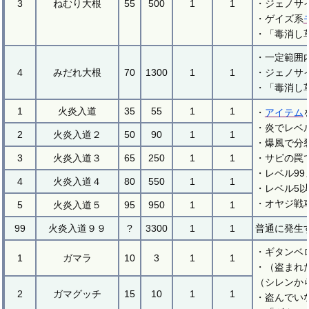
3
ねむり大根
55
500
1
1
・ジェノサ
・ゲイズ系
・「毒消し
・一定範囲
4
みだれ大根
70
1300
1
1
・ジェノサ
・「毒消し
1
火炎入道
35
55
1
1
・
アイテム
・炎でレベ
2
火炎入道２
50
90
1
1
・爆風で分
3
火炎入道３
65
250
1
1
・サビの罠
・レベル99
4
火炎入道４
80
550
1
1
・レベル5
・オヤジ戦
5
火炎入道５
95
950
1
1
99
火炎入道９９
?
3300
1
1
普通に発生
・ギタンベ
1
ガマラ
10
3
1
1
・（盗まれ
（シレンか
2
ガマグッチ
15
10
1
1
・盗んでい