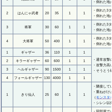
・倒れた地
・倒れた3
2
はんにゃ武者
20
35
1
1
・倒れた地
・倒れた3
3
将軍
30
60
1
1
・倒れた地
・倒れた3
4
大将軍
50
400
1
1
・倒れた地
1
ギャザー
36
110
1
1
・通常攻撃
2
キラーギャザー
60
600
1
1
・攻撃力高
3
ヘルギャザー
90
1500
1
1
・そうとう
4
フォールギャザー
130
4000
1
1
・隣接して
・重ねがけ
1
きり仙人
25
60
1
1
（
モンスタ
・シレン以
・同部屋で