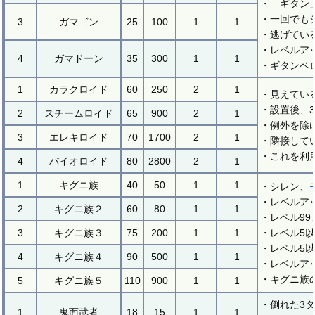
・「ギタン
・一回でも
3
ガマゴン
25
100
1
1
・逃げてい
・レベルア
4
ガマドーン
35
300
1
1
・ギタンベ
1
カラクロイド
60
250
2
1
・見えてい
・設置後、
2
スチームロイド
65
900
2
1
・例外を除
3
エレキロイド
70
1700
2
1
・隣接して
・これを利
4
バイオロイド
80
2800
2
1
1
キグニ族
40
50
1
1
・シレン、
・レベルア
2
キグニ族２
60
80
1
1
・レベル99
3
キグニ族３
75
200
1
1
・レベル5
・レベル5
4
キグニ族４
90
500
1
1
・レベルア
・キグニ族
5
キグニ族５
110
900
1
1
・倒れた3
1
鬼面武者
18
15
1
1