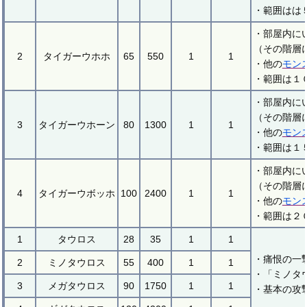
・範囲はは
・部屋内に
（その階層
2
タイガーウホホ
65
550
1
1
・他の
モン
・範囲は１
・部屋内に
（その階層
3
タイガーウホーン
80
1300
1
1
・他の
モン
・範囲は１
・部屋内に
（その階層
4
タイガーウボッホ
100
2400
1
1
・他の
モン
・範囲は２
1
タウロス
28
35
1
1
・痛恨の一
2
ミノタウロス
55
400
1
1
・「ミノタ
3
メガタウロス
90
1750
1
1
・基本の攻