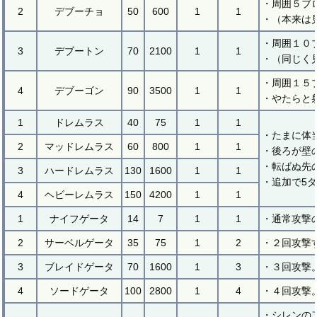
・周囲５ブ
2
デブーチョ
50
600
1
1
・（本来は
・周囲１０
3
デブートン
70
2100
1
1
・（同じく
・周囲１５
4
デブーゴン
90
3500
1
1
・やたらと
1
ドレムラス
40
75
1
1
・たまに体
2
マッドレムラス
60
800
1
1
・後ろが壁
・転ばぬ先
3
ハードレムラス
130
1600
1
1
・追加で5
4
ヘビーレムラス
150
4200
1
1
1
ナイフゲータ
14
7
1
1
・通常攻撃
2
サーベルゲータ
35
75
1
2
・２回攻撃
3
ブレイドゲータ
70
1600
1
3
・３回攻撃
4
ソードゲータ
100
2800
1
4
・４回攻撃
・シレンの