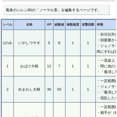
風来のシレンDSの「ノーマル系」を編集するページです。
レベル
名称
HP
経験値
移動速度
攻撃回数
特徴
・自分以外
・回復量か
1のみ
いやしウサギ
5
8
1
1
・ジェノサ
肉にすれば
・一直線上
1
おばけ大根
12
7
1
1
・間に他の
・「毒消し
・一定範囲
・ジェノサ
2
めまわし大根
30
50
1
1
・「毒消し
・混乱した
・一定範囲
・相手が［