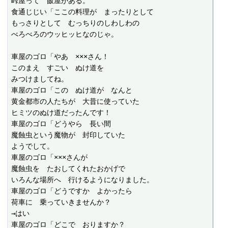
峠屋って　飯屋がある。

食通じじい「ここの料理が　まったりとして

もっさりとして　むっちりのしわしわの

べろべろのウッヒッヒなのじゃ。

車屋のゴロ「やあ　×××さん！

このまえ　すごい　ぬけ道を

みつけましてね。

車屋のゴロ「この　ぬけ道が　なんと

黄金都市の人たちが　大昔に使っていた

ヒミツのぬけ道だったんです！

車屋のゴロ「どうやら　長い間

魔蝕虫という魔物が　封印していた

ようでして。

車屋のゴロ「×××さんが

魔蝕虫を　たおしてくれたおかげで

いろんな場所へ　行けるようになりました。

車屋のゴロ「どうですか　よかったら

荷車に　乗っていきませんか？

→はい

車屋のゴロ「どこで　おりますか？
