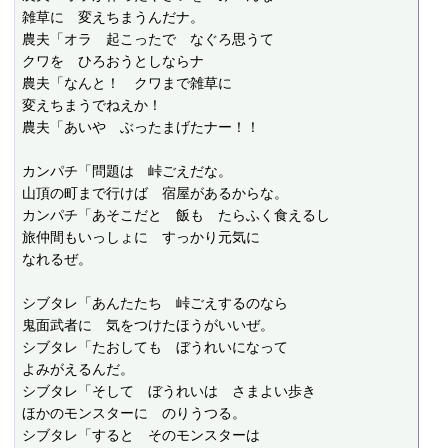
雑草に　変えちまうんだナ。

農夫「オラ　起こったで　なぐろ思うて

クワを　ひろおうとしならナ

農夫「なんと！　クワまで雑草に

変えちまうでねえか！

農夫「あいや　ぶったまげたナー！！

カンパチ「問題は　峠ごえだな。

山頂の町まで行けば　宿屋があるからな。

カンパチ「あそこだと　飯も　たらふく食えるし

旅仲間もいっしょに　すっかり元気に

なれるぜ。

シブタレ「あんたたち　峠ごえするのなら

鬼面武者に　気をつけたほうがいいぜ。

シブタレ「たおしても　ぼうれいになって

よみがえるんだ。

シブタレ「そして　ぼうれいは　さまよい歩き

ほかのモンスターに　のりうつる。

シブタレ「すると　そのモンスターは
