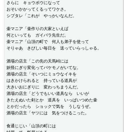
さらに　キョウボウになって

おそいかかってくるってワケさ。

シブタレ「これが　やっかいなんだ。

壷マニア「壷作りの大家といえば

何といっても　ガイバラ先生だ。

壷マニア「山頂の町で　何人も弟子を使って

そりゃあ　きびしい毎日を　送っていらっしゃる。

酒場の店主「この先の天馬峠には

妖怪にぎり変化ってバケモノがいてな。

酒場の店主「そいつにミョウなイキを

はきかけられると　持っている道具が

大きいおにぎりに　変わっちまうんだ。

酒場の店主「どうでもいい道具なら　いいが

きたえぬいた剣とか　道具を　いっぱいつめた壷

とかだったら　ショックで気を　うしなうぜ。

酒場の店主「ヤツには　気をつけるこった。

食通じじい「山頂の町には
