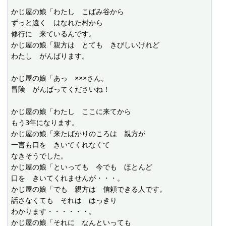
かじ屋の娘「わたし　こばみ谷から

ずっと遠く　はなれた村から

修行に　来ているんです。

かじ屋の娘「親方は　とても　きびしいけれど

わたし　がんばります。

かじ屋の娘「あっ　×××さん。

冒険　がんばってくださいね！

かじ屋の娘「わたし　ここに来てから

もう3年になります。

かじ屋の娘「来たばかりのころは　親方が

一言も口を　きいてくれなくて

なきそうでした。

かじ屋の娘「といっても　今でも　ほとんど

口を　きいてくれませんが・・・。

かじ屋の娘「でも　親方は　信頼できる人です。

話さなくても　それは　はっきり

わかります・・・・・・。

かじ屋の娘「それに　なんといっても
