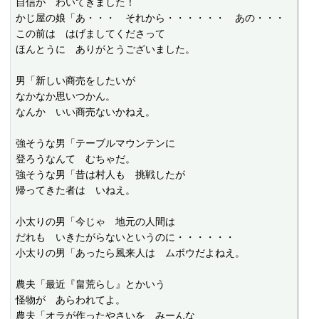
自信が　わいてきました！

かじ屋の娘「あ・・・　それから・・・・・・　あの・・・

この前は　はげましてくださって

ほんとうに　ありがとうございました。

男「新しい商売をしたいが

なかなか思いつかん。

なんか　いい商売ないかねえ。

強そうな男「テーブルマウンテンに

登ろうなんて　むちゃだ。

強そうな男「昔は村人も　挑戦したが

帰ってきた者は　いねえ。

小太りの男「今じゃ　地元の人間は

だれも　いきたがらないというのに・・・・・・

小太りの男「あったら風来人は　ムボウだよねえ。

農夫「最近『畠荒らし』とかいう

怪物が　あらわれてよ。

農夫「オラが作ったやさいを　みーんな
