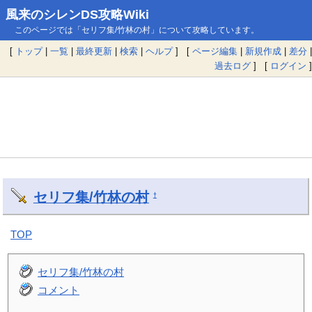
風来のシレンDS攻略Wiki
このページでは「セリフ集/竹林の村」について攻略しています。
[
トップ
|
一覧
|
最終更新
|
検索
|
ヘルプ
] [
ページ編集
|
新規作成
|
差分
|
過去ログ
] [
ログイン
]
セリフ集/竹林の村
†
TOP
セリフ集/竹林の村
コメント