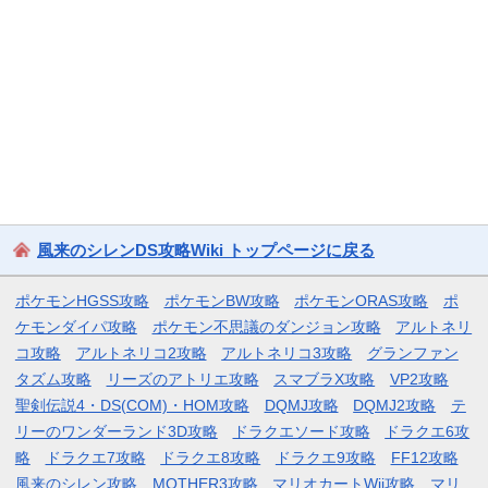
風来のシレンDS攻略Wiki トップページに戻る
ポケモンHGSS攻略
ポケモンBW攻略
ポケモンORAS攻略
ポ
ケモンダイパ攻略
ポケモン不思議のダンジョン攻略
アルトネリ
コ攻略
アルトネリコ2攻略
アルトネリコ3攻略
グランファン
タズム攻略
リーズのアトリエ攻略
スマブラX攻略
VP2攻略
聖剣伝説4・DS(COM)・HOM攻略
DQMJ攻略
DQMJ2攻略
テ
リーのワンダーランド3D攻略
ドラクエソード攻略
ドラクエ6攻
略
ドラクエ7攻略
ドラクエ8攻略
ドラクエ9攻略
FF12攻略
風来のシレン攻略
MOTHER3攻略
マリオカートWii攻略
マリ