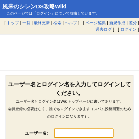
風来のシレンDS攻略Wiki
このページでは「ログイン」について攻略しています。
[
トップ
|
一覧
|
最終更新
|
検索
|
ヘルプ
] [
ページ編集
|
新規作成
|
差分
|
過去ログ
] [
ログイン
]
ユーザー名とログイン名を入力してログインして
ください。
ユーザー名とログイン名はWikiトップページに書いてあります。
会員登録の必要はなく、誰でもログインできます（スパム投稿回避のため
のログインになります）。
ユーザー名: