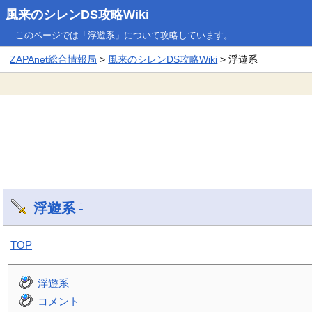
風来のシレンDS攻略Wiki
このページでは「浮遊系」について攻略しています。
ZAPAnet総合情報局
>
風来のシレンDS攻略Wiki
> 浮遊系
浮遊系
†
TOP
浮遊系
コメント