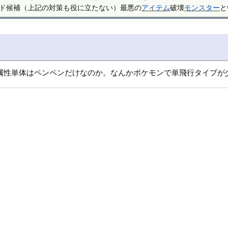
ド候補（上記の対策も役に立たない）最悪の
アイテム
破壊
モンスター
と
属性単体はペンペンだけなのか。なんかポケモンで単飛行タイプが少