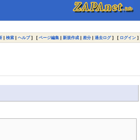
新
|
検索
|
ヘルプ
] [
ページ編集
|
新規作成
|
差分
|
過去ログ
] [
ログイン
]