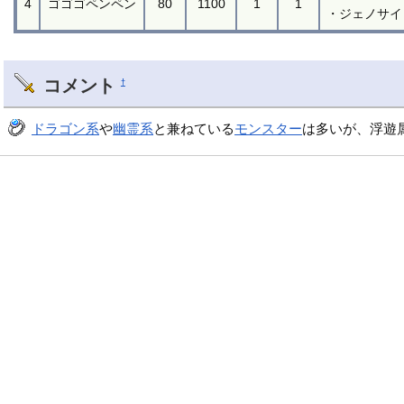
4
ゴゴゴペンペン
80
1100
1
1
・ジェノサイ
コメント
†
ドラゴン系
や
幽霊系
と兼ねている
モンスター
は多いが、浮遊