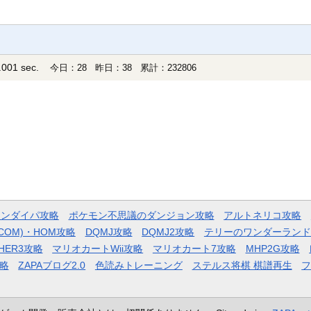
001 sec.
今日：28 昨日：38 累計：232806
モンダイパ攻略
ポケモン不思議のダンジョン攻略
アルトネリコ攻略
COM)・HOM攻略
DQMJ攻略
DQMJ2攻略
テリーのワンダーランド
HER3攻略
マリオカートWii攻略
マリオカート7攻略
MHP2G攻略
略
ZAPAブログ2.0
色読みトレーニング
ステルス将棋 棋譜再生