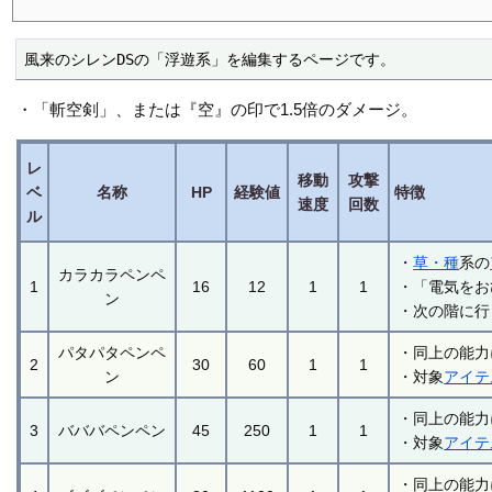
風来のシレンDSの「浮遊系」を編集するページです。
・「斬空剣」、または『空』の印で1.5倍のダメージ。
レ
移動
攻撃
ベ
名称
HP
経験値
特徴
速度
回数
ル
・
草・種
系の
カラカラペンペ
1
16
12
1
1
・「電気をお
ン
・次の階に行
パタパタペンペ
・同上の能力
2
30
60
1
1
ン
・対象
アイテ
・同上の能力
3
バババペンペン
45
250
1
1
・対象
アイテ
・同上の能力