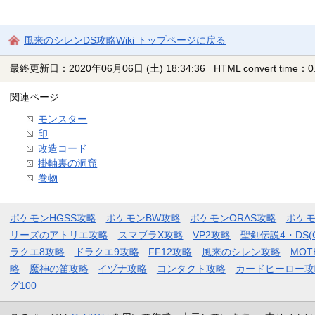
風来のシレンDS攻略Wiki トップページに戻る
最終更新日：2020年06月06日 (土) 18:34:36
HTML convert time：0.
関連ページ
モンスター
印
改造コード
掛軸裏の洞窟
巻物
ポケモンHGSS攻略
ポケモンBW攻略
ポケモンORAS攻略
ポケ
リーズのアトリエ攻略
スマブラX攻略
VP2攻略
聖剣伝説4・DS(
ラクエ8攻略
ドラクエ9攻略
FF12攻略
風来のシレン攻略
MOT
略
魔神の笛攻略
イヅナ攻略
コンタクト攻略
カードヒーロー攻
グ100